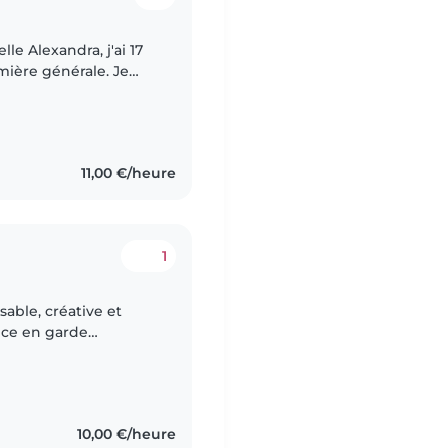
le Alexandra, j'ai 17
emière générale. Je
r un peu d'argent de
11,00 €/heure
1
sable, créative et
nce en garde
aire. Actuellement
10,00 €/heure