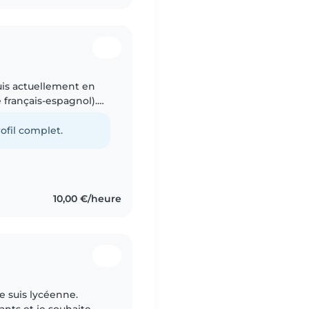
 suis actuellement en
français-espagnol).
j'aime beaucoup
ofil complet.
10,00 €/heure
je suis lycéenne.
nts et je souhaite