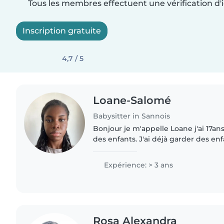
Tous les membres effectuent une vérification d'i
Inscription gratuite
4,7 / 5
Loane-Salomé
Babysitter in Sannois
Bonjour je m'appelle Loane j'ai 17an
des enfants. J'ai déjà garder des en
famille ou encore mes cousins, et j'
école primaire..
Expérience: > 3 ans
Rosa Alexandra