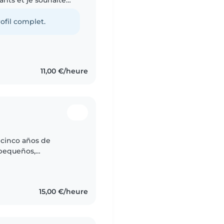
g à partir de la
ofil complet.
11,00 €/heure
 cinco años de
 pequeños,
apto fácilmente a
.
15,00 €/heure