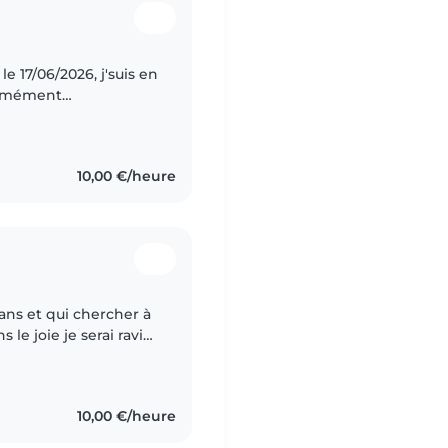
le 17/06/2026, j'suis en
normément
ans les gardes
10,00 €/heure
 ans et qui chercher à
 le joie je serai ravie
reuses expériences je
10,00 €/heure