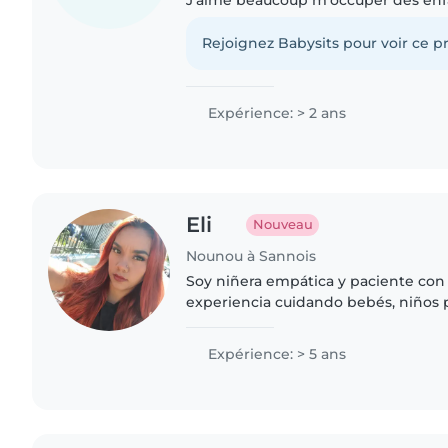
proposer mes services de baby-sittin
rentrée 2026. Je..
Rejoignez Babysits pour voir ce pr
Expérience: > 2 ans
Eli
Nouveau
Nounou à Sannois
Soy niñera empática y paciente con
experiencia cuidando bebés, niños
preescolares y adolescentes. Me ad
diferentes necesidades, incluso con.
Expérience: > 5 ans