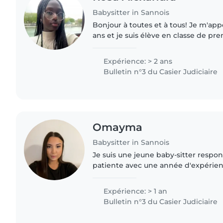
Babysitter in Sannois
Bonjour à toutes et à tous! Je m'appel
ans et je suis élève en classe de pr
cherche un petit travaille pour avoi
côté donc..
Expérience: > 2 ans
Bulletin n°3 du Casier Judiciaire
Omayma
Babysitter in Sannois
Je suis une jeune baby-sitter respon
patiente avec une année d'expérie
d'enfants en âge préscolaire et scol
étudiante en école d'infirmière,..
Expérience: > 1 an
Bulletin n°3 du Casier Judiciaire