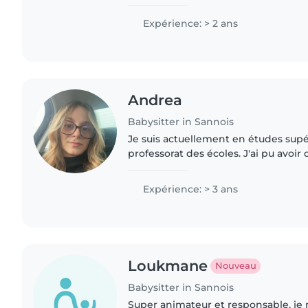
Expérience: > 2 ans
Andrea
Babysitter in Sannois
Je suis actuellement en études sup
professorat des écoles. J'ai pu avoir 
expériences tel qu' un an au sein d'
un an en tant qu'atsem. J'ai..
Expérience: > 3 ans
Loukmane
Nouveau
Babysitter in Sannois
Super animateur et responsable, je