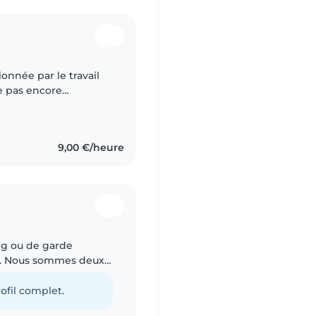
ionnée par le travail
ie pas encore
 que baby-sitter, je
9,00 €/heure
ng ou de garde
e. Nous sommes deux
attentionnées,
ofil complet.