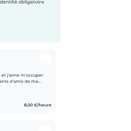
dentité obligatoire
s et j'aime m'occuper
fants d'amis de ma
ai effectué un stage en
8,00 €/heure