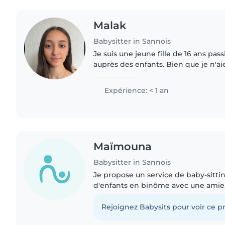
Malak
Babysitter in Sannois
Je suis une jeune fille de 16 ans pass
auprès des enfants. Bien que je n'a
d'expérience professionnelle en tant
suis très responsable,..
Expérience: < 1 an
Maïmouna
Babysitter in Sannois
Je propose un service de baby-sitti
d'enfants en binôme avec une ami
personnes sérieuses, responsables, 
patientes et habituées à nous..
Rejoignez Babysits pour voir ce pr