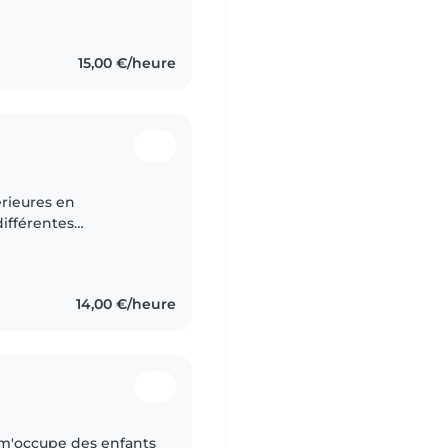
15,00 €/heure
érieures en
différentes
une micro crèche. Et
14,00 €/heure
 m'occupe des enfants