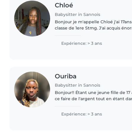
Chloé
Babysitter in Sannois
Bonjour je m'appelle Chloé j'ai 17ans 
classe de 1ere Stmg. J'ai acquis é
d'expérience personnelle (+4ans) d
d'enfants de 1mois à 12..
Expérience: > 3 ans
Ouriba
Babysitter in Sannois
Bonjour!! Étant une jeune fille de 17
ce faire de l'argent tout en étant dans
de garder vos enfants. Par de nomb
suis..
Expérience: > 3 ans