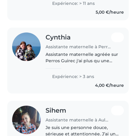
disponible pendant les vacances
Expérience: > 11 ans
scolaires ou en soirée 8e/l heure
5,00 €/heure
n'hésitez pas à me contacter..
Cynthia
Assistante maternelle à Perros-Guirec
Assistante maternelle agréée sur
Perros Guirec j'ai plus qu une
place disponible a partir de mi
décembre je suis maman de 5
Expérience: > 3 ans
enfants et mamie 2 fois je me
4,00 €/heure
suis occuper d enfants pendant..
Sihem
Assistante maternelle à Aulnay-sous-Bois
Je suis une personne douce,
sérieuse et attentionnée. J’ai une