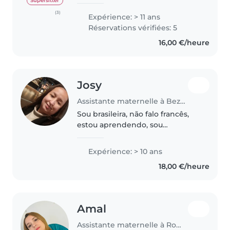
Waldorf (Rudolf Steiner) valable
Supersitter
jusqu'au collège. J'ai toujours
(3)
Expérience: > 11 ans
travaillé dans les jardins
Réservations vérifiées: 5
d'enfants ou en tant que baby-
16,00 €/heure
sitter...
Josy
Assistante maternelle à Bezons
Sou brasileira, não falo francês,
estou aprendendo, sou
responsável e sou carinhoso,
tenho paciência, preciso muito
Expérience: > 10 ans
trabalhar. Só preciso de uma
18,00 €/heure
oportunidade,vcs não irão se
arrepender
Amal
Assistante maternelle à Romainville