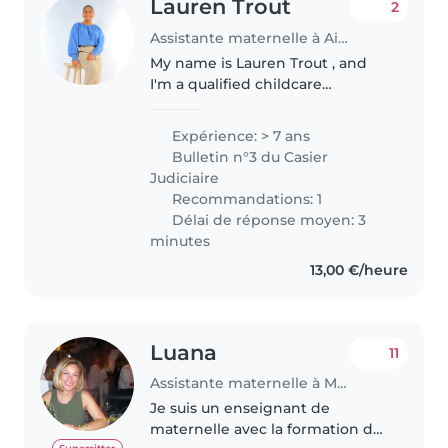
Lauren Trout
2
Assistante maternelle à Aix-en-Provence
My name is Lauren Trout , and
I'm a qualified childcare
professional with experience
caring for newborns, toddlers,
Expérience: > 7 ans
and young children. I offer
Bulletin n°3 du Casier
nurturing support and calm,
Judiciaire
organised..
Recommandations: 1
Délai de réponse moyen: 3
minutes
13,00 €/heure
Luana
11
Assistante maternelle à Menton
Je suis un enseignant de
maternelle avec la formation de