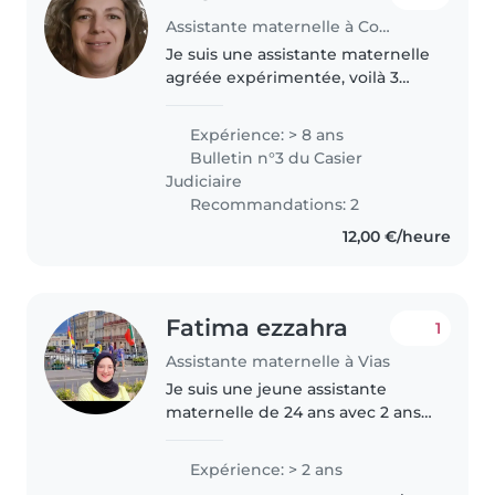
Assistante maternelle à Courcemain
Je suis une assistante maternelle
agréée expérimentée, voilà 3
années que j'exerce à mon
domicile et 5 années en tant
Expérience: > 8 ans
qu'animatrice dans un centre
Bulletin n°3 du Casier
d'activité, je m'occupe des
Judiciaire
enfants..
Recommandations: 2
12,00 €/heure
Fatima ezzahra
1
Assistante maternelle à Vias
Je suis une jeune assistante
maternelle de 24 ans avec 2 ans
d'expérience auprès des tout-
petits, des bébés et des enfants
Expérience: > 2 ans
d'âge préscolaire ,je peux