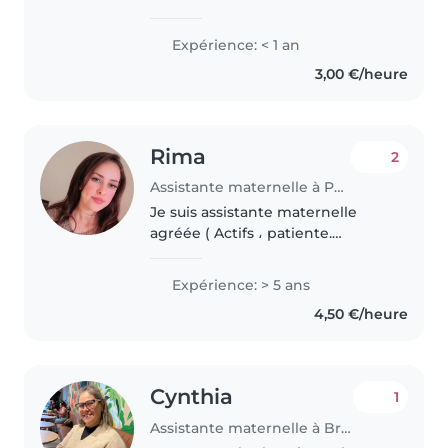
formation d’éducatrice de
crèche et de l’expérience avec
Expérience: < 1 an
les enfants. Je propose de
3,00 €/heure
garder vos petits dans un
environnement..
Rima
2
Assistante maternelle à Pau
Je suis assistante maternelle
agréée ( Actifs ، patiente.
sérieuse، bienveillance.)
Expérience: > 5 ans
4,50 €/heure
Cynthia
1
Assistante maternelle à Brétigny-sur-Orge