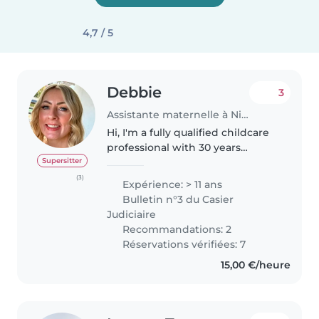
4,7 / 5
Debbie
3
Assistante maternelle à Nice
Hi, I'm a fully qualified childcare
professional with 30 years
experience. I currently work at
Supersitter
Alder Hey children's hospital in
(3)
Expérience: > 11 ans
Liverpool UK as a play leader
Bulletin n°3 du Casier
providing normalizing,..
Judiciaire
Recommandations: 2
Réservations vérifiées: 7
15,00 €/heure