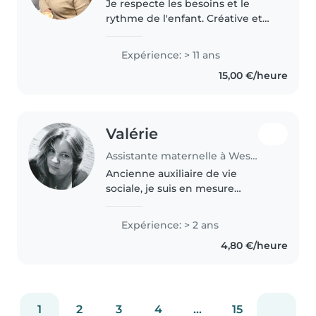
Je respecte les besoins et le
rythme de l'enfant. Créative et
pleine d'imagination, je serai
apporté différentes activités
Expérience: > 11 ans
adapté à l'âge et au
15,00 €/heure
développement de l'enfant. Je
sors..
Valérie
Assistante maternelle à Westhouse-Marmoutier
Ancienne auxiliaire de vie
sociale, je suis en mesure
d'accueillir des enfants aux
besoins spécifiques. Le respect
Expérience: > 2 ans
et la bienveillance sont mes
4,80 €/heure
priorités. Je vous attends pour
partager..
1
2
3
4
...
15