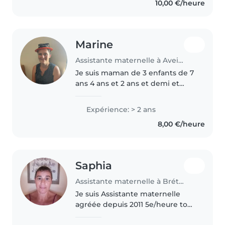
10,00 €/heure
travailler avec tout les âges..
Marine
Assistante maternelle à Aveizieux
Je suis maman de 3 enfants de 7
ans 4 ans et 2 ans et demi et
assistante maternelle. J'adore le
contact avec les enfants, leur
Expérience: > 2 ans
insouciance et leur joie de vivre
8,00 €/heure
Saphia
Assistante maternelle à Brétigny-sur-Orge
Je suis Assistante maternelle
agréée depuis 2011 5e/heure tout
dépend du contrat je suis