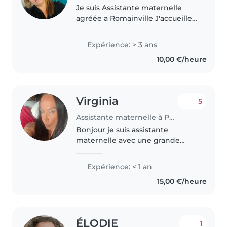
Je suis Assistante maternelle
agréée a Romainville J'accueille
les enfants de toute âge chez
moi depuis 4 ans .dans la joie et
Expérience: > 3 ans
la bonne humeur et la sécurité
10,00 €/heure
et bienveillance Je m'adapte..
Virginia
5
Assistante maternelle à Porto-Vecchio
Bonjour je suis assistante
maternelle avec une grande
expérience auprès d enfants
tout âges je suis douce à l écoute
Expérience: < 1 an
attentionnée et respecte le
15,00 €/heure
rythme de l enfant :sommeil
,faim ,activité..
ÉLODIE
1