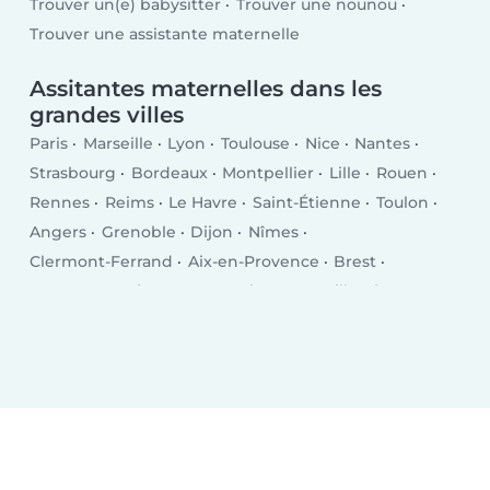
Trouver un(e) babysitter
Trouver une nounou
Trouver une assistante maternelle
Assitantes maternelles dans les
grandes villes
Paris
Marseille
Lyon
Toulouse
Nice
Nantes
Strasbourg
Bordeaux
Montpellier
Lille
Rouen
Rennes
Reims
Le Havre
Saint-Étienne
Toulon
Angers
Grenoble
Dijon
Nîmes
Clermont-Ferrand
Aix-en-Provence
Brest
Le Mans
Amiens
Tours
Limoges
Villeurbanne
Besançon
Metz
Orléans
Mulhouse
Montreuil
Perpignan
Caen
Boulogne-Billancourt
Nancy