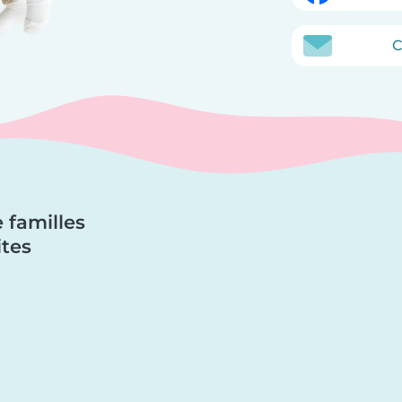
C
 familles
ites