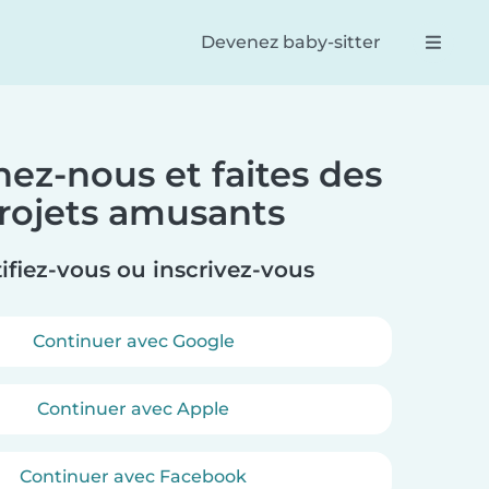
Devenez baby-sitter
nez-nous et faites des
Reese
Dan
rojets amusants
n fantastique
De loin la meilleure façon de
Un s
 baby-sitters
mettre en relation parents et
exce
our ma fille
baby-sitters. L’interface est
pers
ifiez-vous ou inscrivez-vous
ssé un très
très facile à utiliser, et la
une 
elles.
réservation d’une baby-sitter
est à la fois simple et efficace.
Continuer avec Google
Continuer avec Apple
Continuer avec Facebook