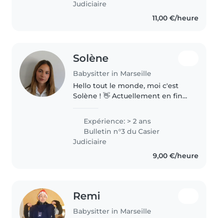
Judiciaire
passer..
11,00 €/heure
Solène
Babysitter in Marseille
Hello tout le monde, moi c'est
Solène ! 👋 Actuellement en fin
de 2e année de Master en Audit
& Pilotage de la Performance
Expérience: > 2 ans
(après un Bachelor en
Bulletin n°3 du Casier
management et une Licence
Judiciaire
éco-gestion),..
9,00 €/heure
Remi
Babysitter in Marseille