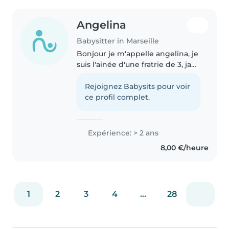
Angelina
Babysitter in Marseille
Bonjour je m'appelle angelina, je
suis l'ainée d'une fratrie de 3, ja
vais passer en seconde générale.
Avec de l'expérience en gardant
Rejoignez Babysits pour voir
mes frères et sœurs, je suis
ce profil complet.
patiente et j'aime..
Expérience: > 2 ans
8,00 €/heure
1
2
3
4
...
28