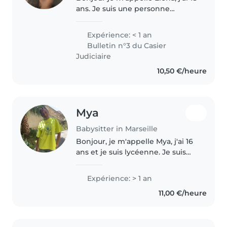
ans. Je suis une personne
responsable, attentive et
amicale, empathique et j'adore
Expérience: < 1 an
les enfants. Je suis certifiée en
Bulletin n°3 du Casier
premiers secours et j'ai des..
Judiciaire
10,50 €/heure
Mya
Babysitter in Marseille
Bonjour, je m'appelle Mya, j'ai 16
ans et je suis lycéenne. Je suis
une personne douce, patiente et
responsable. J'aime la musique,
Expérience: > 1 an
la mode et les activités créatives.
11,00 €/heure
J'aime jouer..