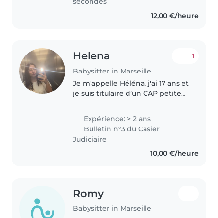
secondes
12,00 €/heure
Helena
1
Babysitter in Marseille
Je m'appelle Héléna, j'ai 17 ans et
je suis titulaire d’un CAP petite
enfance. Passionnée par le
domaine de la petite enfance, j’ai
Expérience: > 2 ans
choisi cette formation pour me
Bulletin n°3 du Casier
préparer à accompagner..
Judiciaire
10,00 €/heure
Romy
Babysitter in Marseille