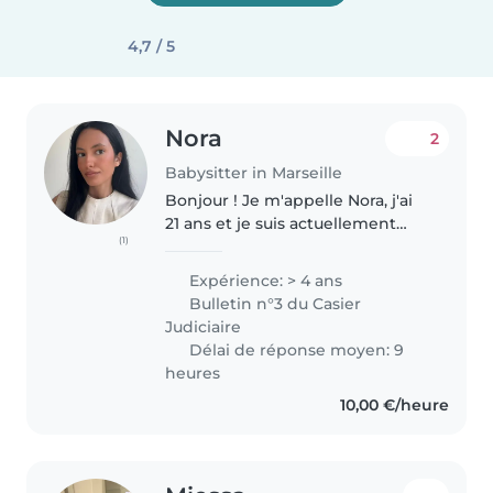
4,7 / 5
Nora
2
Babysitter in Marseille
Bonjour ! Je m'appelle Nora, j'ai
21 ans et je suis actuellement
(1)
étudiante en double licence à
l'Université d'Aix-Marseille.
Expérience: > 4 ans
Sérieuse, dynamique et
Bulletin n°3 du Casier
polyglotte, je propose mes
Judiciaire
services..
Délai de réponse moyen: 9
heures
10,00 €/heure