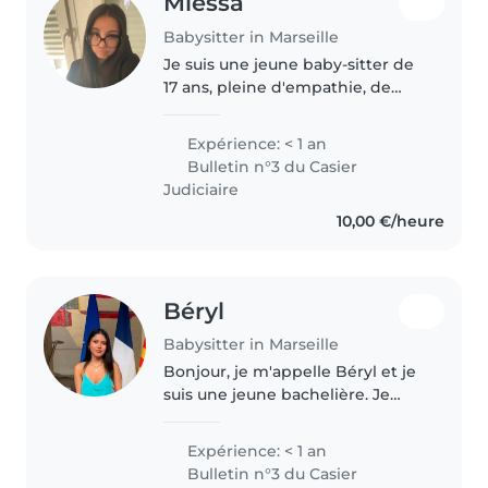
Miessa
Babysitter in Marseille
Je suis une jeune baby-sitter de
17 ans, pleine d'empathie, de
créativité et de patience. Bien
que je n'aie pas encore
Expérience: < 1 an
d'expérience professionnelle,
Bulletin n°3 du Casier
j'adore travailler avec les
Judiciaire
enfants,..
10,00 €/heure
Béryl
Babysitter in Marseille
Bonjour, je m'appelle Béryl et je
suis une jeune bachelière. Je
propose mes services de
babysitting pour garder des
Expérience: < 1 an
enfants de manière ponctuelle
Bulletin n°3 du Casier
ou régulière. J'aime beaucoup