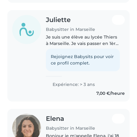
Juliette
Babysitter in Marseille
Je suis une élève au lycée Thiers
à Marseille. Je vais passer en 1ère
général dans ce même lycée. Je
suis de nature calme et
Rejoignez Babysits pour voir
attentionnée. Je suis créative et j
ce profil complet.
́aime m ́occuper des..
Expérience: > 3 ans
7,00 €/heure
Elena
Babysitter in Marseille
Bonjour je m'appelle Elena, j'ai 18