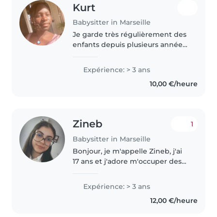
Kurt
Babysitter in Marseille
Je garde très régulièrement des
enfants depuis plusieurs années,
notamment des enfants entre 1
et 8 ans. Je sais être responsable
Expérience: > 3 ans
et divertir les enfants quand il le
10,00 €/heure
faut. J’ai beaucoup..
Zineb
1
Babysitter in Marseille
Bonjour, je m'appelle Zineb, j'ai
17 ans et j'adore m'occuper des
enfants. Ayant des frères et
sœurs plus jeunes, j'ai déjà
Expérience: > 3 ans
beaucoup d'expérience pour les
12,00 €/heure
garder au quotidien : préparer..