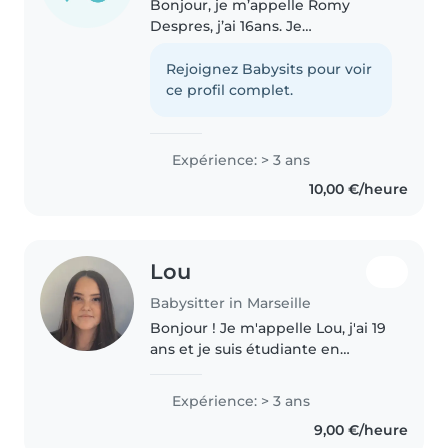
Bonjour, je m’appelle Romy
Despres, j’ai 16ans. Je
souhaiterais faire du babysitting,
je suis habituée aux enfants, j’ai 1
Rejoignez Babysits pour voir
petit frère, pleins de petit(e)s
ce profil complet.
cousin(e)s et je suis scout!..
Expérience: > 3 ans
10,00 €/heure
Lou
Babysitter in Marseille
Bonjour ! Je m'appelle Lou, j'ai 19
ans et je suis étudiante en
ostéopathie à Marseille. J'ai déjà
gardé de nombreux enfants, de
Expérience: > 3 ans
différents âges, le plus jeune
9,00 €/heure
ayant 9 mois. Sérieuse,..