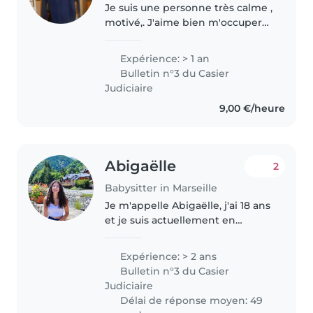
Je suis une personne très calme ,
motivé,. J'aime bien m'occuper
des nourrissons . J'ai déjà garder
mes coussins. J'attends
Expérience: > 1 an
impatiemment de m'occuper de
Bulletin n°3 du Casier
vos enfants! J'aime aussi..
Judiciaire
9,00 €/heure
Abigaëlle
2
Babysitter in Marseille
Je m'appelle Abigaëlle, j'ai 18 ans
et je suis actuellement en
première année d’études de
psychomotricité. En avril 2023,
Expérience: > 2 ans
j’ai suivi une formation «
Bulletin n°3 du Casier
babysitter de confiance » qui
Judiciaire
m’a..
Délai de réponse moyen: 49