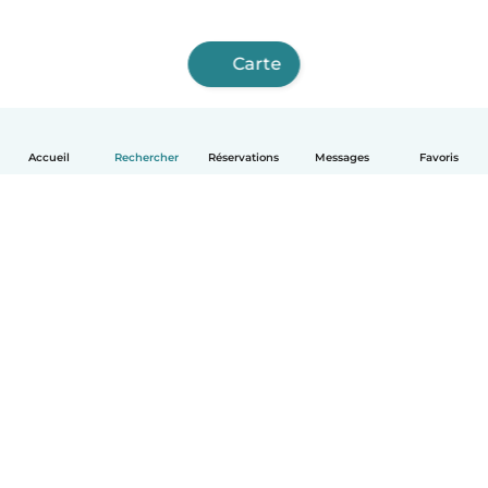
Carte
Accueil
Rechercher
Réservations
Messages
Favoris
Français
Comment ça marche
Aide
Conditions et confidentialité
Tarifs
Coordonnées de l'entreprise
Babysits pour les entreprises