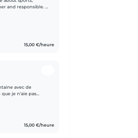
e about sports,
er and responsible. I
e knowledge of
15,00 €/heure
antaine avec de
 que je n'aie pas
nce, j'ai suivi des
15,00 €/heure