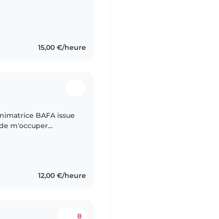
15,00 €/heure
 animatrice BAFA issue
e de m'occuper
nt des activités
12,00 €/heure
8