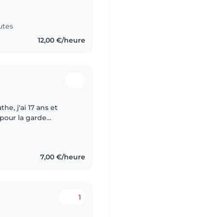
utes
12,00 €/heure
e, j'ai 17 ans et
 pour la garde
nt mais aussi durant
7,00 €/heure
1