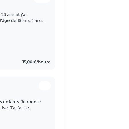
23 ans et j'ai
âge de 15 ans. J'ai un
ai fait deux années en
15,00 €/heure
es enfants. Je monte
ve. J'ai fait le
uis attentionnée et à