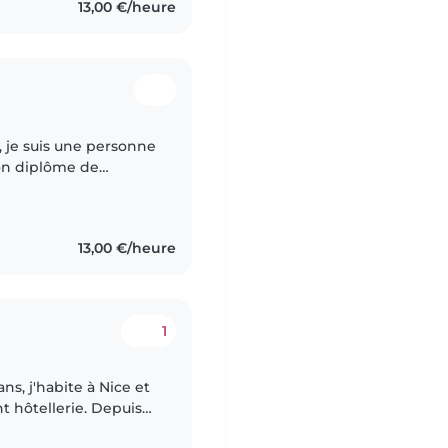
13,00 €/heure
ns, je suis une personne
mon diplôme de
ere sur qui j'ai deja
13,00 €/heure
1
ans, j'habite à Nice et
 hôtellerie. Depuis
 mes études et