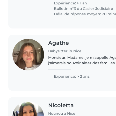
pendant mon temps..
Expérience: > 1 an
Bulletin n°3 du Casier Judiciaire
Délai de réponse moyen: 20 min
Agathe
Babysitter in Nice
Monsieur, Madame, je m'appelle Agath
j'aimerais pouvoir aider des familles
d'enfants durant l'été principaleme
l'année scolaire en..
Expérience: > 2 ans
Nicoletta
Nounou à Nice