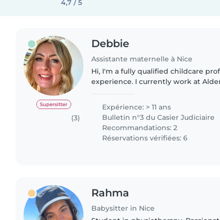
4,7 / 5
Debbie
Assistante maternelle à Nice
Hi, I'm a fully qualified childcare pr
experience. I currently work at Alde
hospital in Liverpool UK as a play l
normalizing,..
Supersitter
Expérience: > 11 ans
Bulletin n°3 du Casier Judiciaire
(3)
Recommandations: 2
Réservations vérifiées: 6
Rahma
Babysitter in Nice