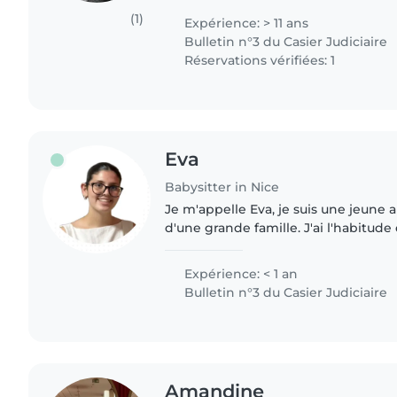
Lenval et suis..
(1)
Expérience: > 11 ans
Bulletin n°3 du Casier Judiciaire
Réservations vérifiées: 1
Eva
Babysitter in Nice
Je m'appelle Eva, je suis une jeune
d'une grande famille. J'ai l'habitud
d'enfants de maternelle, en organisa
manuelles, des jeux..
Expérience: < 1 an
Bulletin n°3 du Casier Judiciaire
Amandine