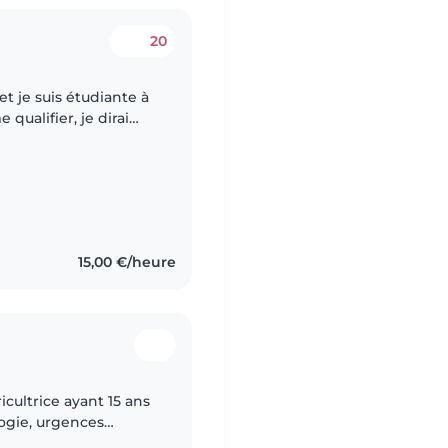
20
 et je suis étudiante à
sérieuse, patiente,..
15,00 €/heure
icultrice ayant 15 ans
ogie, urgences
i quitté mon poste à