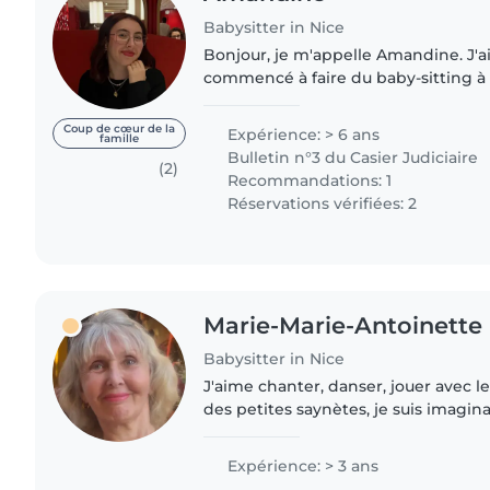
Babysitter in Nice
Bonjour, je m'appelle Amandine. J'ai 
commencé à faire du baby-sitting à l'
très bon contact avec les enfants. J'
école d'infirmière..
Coup de cœur de la
Expérience: > 6 ans
famille
Bulletin n°3 du Casier Judiciaire
(2)
Recommandations: 1
Réservations vérifiées: 2
Marie-Marie-Antoinette
Babysitter in Nice
J'aime chanter, danser, jouer avec l
des petites saynètes, je suis imaginati
conservatoire d'art dramatique. Je s
l'écoute..
Expérience: > 3 ans