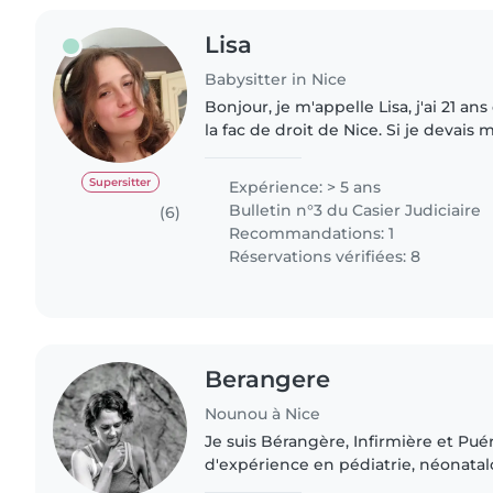
Lisa
Babysitter in Nice
Bonjour, je m'appelle Lisa, j'ai 21 ans
la fac de droit de Nice. Si je devais me qualifier, je dirai
que je suis quelqu'un de ponctuelle, 
Supersitter
Expérience: > 5 ans
Bulletin n°3 du Casier Judiciaire
(6)
Recommandations: 1
Réservations vérifiées: 8
Berangere
Nounou à Nice
Je suis Bérangère, Infirmière et Puér
d'expérience en pédiatrie, néonatal
pédiatriques et pédopsychiatrie. J'a