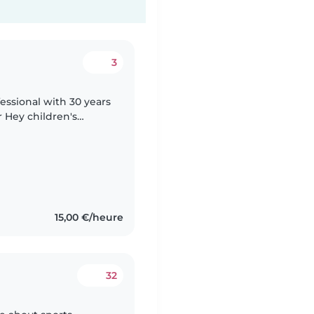
3
ofessional with 30 years
r Hey children's
eader providing
15,00 €/heure
32