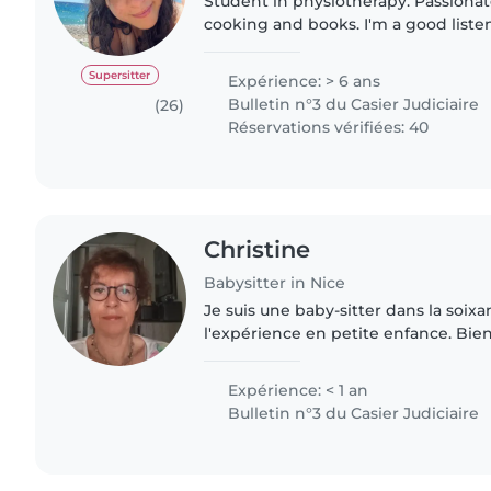
Student in physiotherapy. Passionat
cooking and books. I'm a good listen
am fluent in English and have som
Spanish. I have a good..
Supersitter
Expérience: > 6 ans
Bulletin n°3 du Casier Judiciaire
(26)
Réservations vérifiées: 40
Christine
Babysitter in Nice
Je suis une baby-sitter dans la soix
l'expérience en petite enfance. Bien
encore complété mon CAP Petite Enfa
formations spécialisées..
Expérience: < 1 an
Bulletin n°3 du Casier Judiciaire