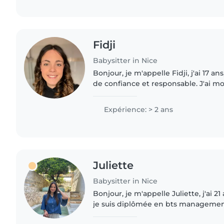
Fidji
Babysitter in Nice
Bonjour, je m'appelle Fidji, j'ai 17 a
de confiance et responsable. J'ai 
premier secours (psc1) J'ai un petit fr
veillé..
Expérience: > 2 ans
Juliette
Babysitter in Nice
Bonjour, je m'appelle Juliette, j'ai 21 
je suis diplômée en bts management
maintenant trois ans, en dehors de