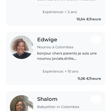
in Colombes with international
babysitting experience in
Expérience: > 2 ans
France, Italy, Portugal, and
10,54 €/heure
Turkey. I believe babysitting is
much more..
Edwige
Nounou à Colombes
bonjour chers parents je suis une
nounou joviale,drôle,
empathique,responsable. J'aime
beaucoup les enfants et
Expérience: > 10 ans
entretenir des liens avec eux.
11,06 €/heure
Shalom
Babysitter in Colombes