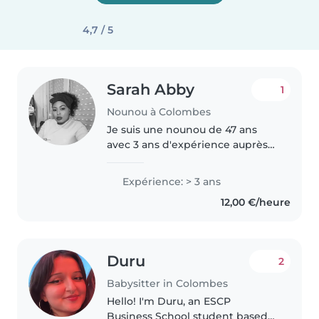
4,7 / 5
Sarah Abby
1
Nounou à Colombes
Je suis une nounou de 47 ans
avec 3 ans d'expérience auprès
des bébés, des enfants d'âge
préscolaire et des écoliers. Bien
Expérience: > 3 ans
que je n'aie pas de certification
12,00 €/heure
de premiers secours, j'ai..
Duru
2
Babysitter in Colombes
Hello! I'm Duru, an ESCP
Business School student based