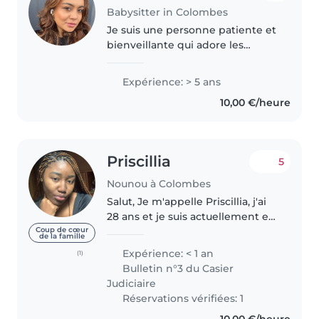
Babysitter in Colombes
Je suis une personne patiente et
bienveillante qui adore les
enfants. Je suis médecin en
Colombie et j'ai une expérience
Expérience: > 5 ans
en pédiatrie, ce qui m'a permis
10,00 €/heure
de développer des
compétences..
Priscillia
5
Nounou à Colombes
Salut, Je m'appelle Priscillia, j'ai
28 ans et je suis actuellement en
Master 1 en Hôtellerie et
Coup de cœur
de la famille
Tourisme. En tant qu’aînée d’une
Expérience: < 1 an
(1)
fratrie de 9 enfants et issue
Bulletin n°3 du Casier
d’une grande famille,..
Judiciaire
Réservations vérifiées: 1
10,00 €/heure