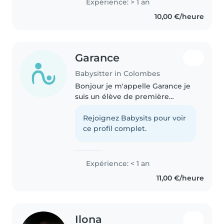
Expérience: > 1 an
d'enfant à côté. Je bénéficie de
10,00 €/heure
l'expérience professionelle dans
la..
Garance
Babysitter in Colombes
Bonjour je m'appelle Garance je
suis un élève de première
général. Je suis fils unique mais
j'ai beaucoup de cousins avec
Rejoignez Babysits pour voir
lesquels j ai grandi et j'ai parfois
ce profil complet.
dû m en occuper. J ai..
Expérience: < 1 an
11,00 €/heure
Ilona