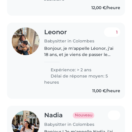
12,00 €/heure
Leonor
1
Babysitter in Colombes
Bonjour, je m'appelle Léonor, j'ai
18 ans, et je viens de passer le
bac. Je fais du baby-sitting
depuis plusieurs années dans
Expérience: > 2 ans
mon quartier. J'ai fait cinq ans de
Délai de réponse moyen: 5
scoutisme. J'adore..
heures
11,00 €/heure
Nadia
Nouveau
Babysitter in Colombes
Bonjour ! Je m'appelle Nadia, j'ai