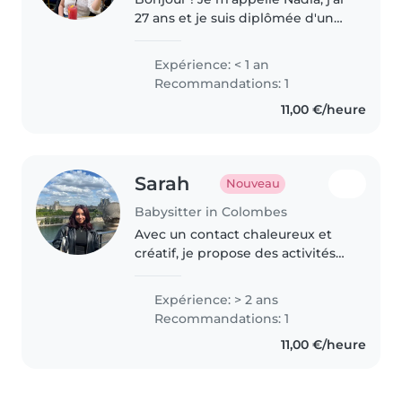
27 ans et je suis diplômée d'un
Master en communication
digitale. J'ai récemment terminé
Expérience: < 1 an
mon alternance en tant que
Recommandations: 1
chargée de communication, et..
11,00 €/heure
Sarah
Nouveau
Babysitter in Colombes
Avec un contact chaleureux et
créatif, je propose des activités
ludiques et éducatives adaptées
aux enfants d'âge préscolaire et
Expérience: > 2 ans
scolaire. Polyglotte (français,
Recommandations: 1
anglais, italien),..
11,00 €/heure