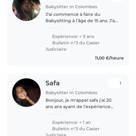
Babysitter in Colombes
J’ai commencé à faire du
Babysitting à l’âge de 15 ans. J’ai
tout de suite garder 3 petites
filles, des sœurs et les week-
Expérience: > 3 ans
ends d’autres familles pendants
Bulletin n°3 du Casier
mes temps libres. Actuellement..
Judiciaire
11,00 €/heure
Safa
1
Babysitter in Colombes
Bonjour, je m'appel safa j'ai 20
ans ans ayant de l'expérience
après avoir été nounou pendant
3 ans avec une famille .
Expérience: < 1 an
Consciente de la responsabilité
Bulletin n°3 du Casier
qu'impose la garde d'enfants,..
Judiciaire