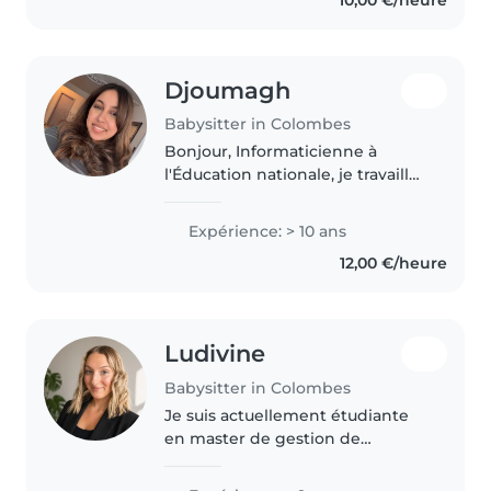
Djoumagh
Babysitter in Colombes
Bonjour, Informaticienne à
l'Éducation nationale, je travaille
quotidiennement dans un
environnement éducatif et suis
Expérience: > 10 ans
habituée au contact avec les
12,00 €/heure
enfants et les adolescents.
Sérieuse,..
Ludivine
Babysitter in Colombes
Je suis actuellement étudiante
en master de gestion de
Patrimoine en alternance, je
souhaite faire de la garde