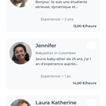
Bonjour. Je suis une étudiante
sérieuse, dynamique et
souriante, qui aime beaucoup
passer du temps avec les
Expérience: > 2 ans
enfants. J’aime les activités
12,00 €/heure
récréatives, les jeux de société et
la lecture,..
Jennifer
Babysitter in Colombes
Jeune baby-sitter de 25 ans, j'ai 1
an d'expérience auprès
d'enfants de tous âges, des tout-
petits aux adolescents. Patiente,
Expérience: > 1 an
attentive et créative, je suis à
14,00 €/heure
l'aise avec les jeux,..
Laura Katherine