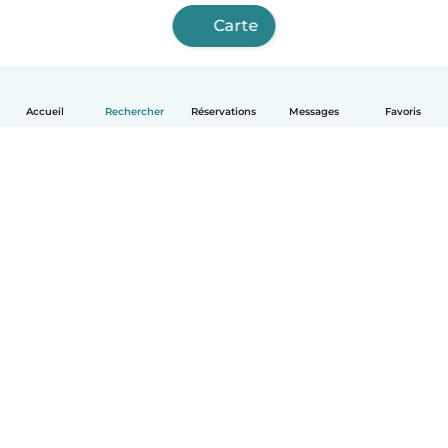
Carte
Accueil
Rechercher
Réservations
Messages
Favoris
Français
Comment ça marche
Aide
Conditions et confidentialité
Tarifs
Coordonnées de l'entreprise
Babysits pour les entreprises
Les normes communautaires