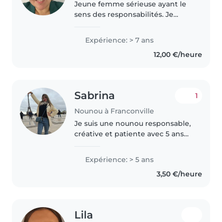
Jeune femme sérieuse ayant le
sens des responsabilités. Je
possède plus de 6 d’expérience
au près d’enfants. J’ai été
Expérience: > 7 ans
animatrice périscolaire dans
12,00 €/heure
plusieurs école, auxiliaire
parental..
Sabrina
1
Nounou à Franconville
Je suis une nounou responsable,
créative et patiente avec 5 ans
d'expérience en garde d'enfants,
de bébés à adolescents. Certifiée
Expérience: > 5 ans
en premiers secours, avec
3,50 €/heure
diplôme enseignante primaire..
Lila