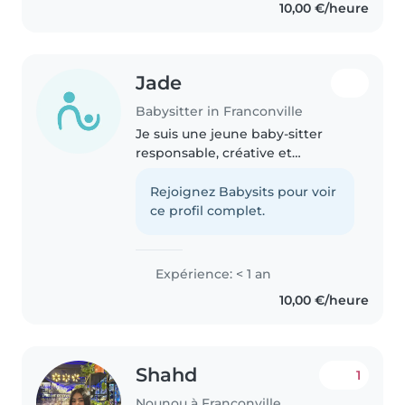
10,00 €/heure
Jade
Babysitter in Franconville
Je suis une jeune baby-sitter
responsable, créative et
attentive, actuellement en
formation en assistant socio-
Rejoignez Babysits pour voir
professionnel. Je suis certifiée en
ce profil complet.
premiers secours et j'ai une
expérience..
Expérience: < 1 an
10,00 €/heure
Shahd
1
Nounou à Franconville