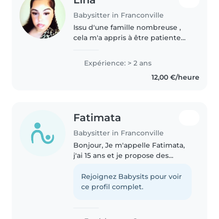
Babysitter in Franconville
Issu d'une famille nombreuse ,
cela m'a appris à être patiente
créative et responsable pour
m'occuper de mes frères , sœurs
Expérience: > 2 ans
et cousins . Je m'entends bien
12,00 €/heure
avec les enfants et j'aime..
Fatimata
Babysitter in Franconville
Bonjour, Je m'appelle Fatimata,
j'ai 15 ans et je propose des
gardes d'enfants dans ma ville et
les alentours. J'ai déjà de
Rejoignez Babysits pour voir
l'expérience avec les enfants
ce profil complet.
dans un cadre familial (petits..