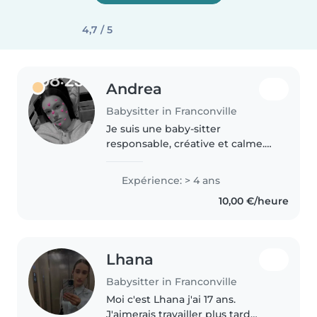
4,7 / 5
Andrea
Babysitter in Franconville
Je suis une baby-sitter
responsable, créative et calme.
Bien que j'ai 4 ans d'expérience,
j'adore m'occuper des enfants,
Expérience: > 4 ans
en particulier des bébés et des
10,00 €/heure
tout-petits. Je suis passionnée..
Lhana
Babysitter in Franconville
Moi c'est Lhana j'ai 17 ans.
J'aimerais travailler plus tard