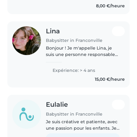
8,00 €/heure
Lina
Babysitter in Franconville
Bonjour ! Je m'appelle Lina, je
suis une personne responsable
et attentionnée qui aime passer
du temps avec les enfants. Je
Expérience: > 4 ans
peux les aider avec leurs devoirs
15,00 €/heure
et rendre l'apprentissage..
Eulalie
Babysitter in Franconville
Je suis créative et patiente, avec
une passion pour les enfants. Je
propose des activités amusante