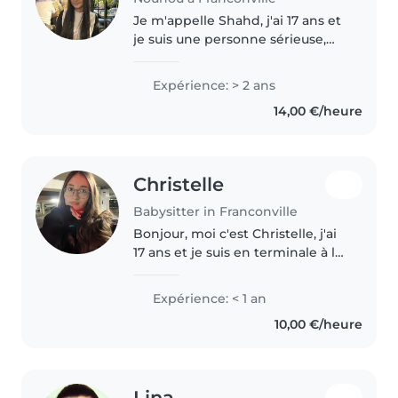
Je m'appelle Shahd, j'ai 17 ans et
je suis une personne sérieuse,
responsable et très à l'aise avec
les enfants. J'ai déjà beaucoup
Expérience: > 2 ans
d'expérience grâce à la garde
14,00 €/heure
régulière de mes deux..
Christelle
Babysitter in Franconville
Bonjour, moi c'est Christelle, j'ai
17 ans et je suis en terminale à la
rentrée. J'adore m'occuper des
enfants, c'est d'ailleurs pour ça
Expérience: < 1 an
que je veux devenir pédiatre. Je
10,00 €/heure
m'occupe régulièrement..
Lina