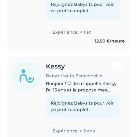
et éducative comme la lecture
Rejoignez Babysits pour voir
ou l'art plastique, et je peux aider
ce profil complet.
aux devoirs si..
Expérience: < 1 an
12,00 €/heure
Kessy
Babysitter in Franconville
Bonjour ! 😊 Je m'appelle Kessy,
j'ai 15 ans et je propose mes
services de babysitting pendant
les vacances scolaires. J'aime
Rejoignez Babysits pour voir
beaucoup m'occuper des
ce profil complet.
enfants et j'ai déjà eu l'occasion..
Expérience: > 2 ans