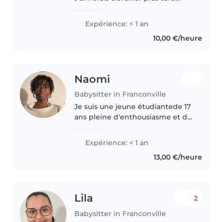
dans un domaine humain et je
pensais que les enfants serais un
Expérience: < 1 an
bonne exemple pour
10,00 €/heure
commencer, j'ai un bon contact
avec eux..
Naomi
Babysitter in Franconville
Je suis une jeune étudiantede 17
ans pleine d'enthousiasme et de
créativité. Bien que je n'aie pas
encore d'expérience
Expérience: < 1 an
professionnelle, j'adore passer
13,00 €/heure
du temps avec les enfants et..
Lila
2
Babysitter in Franconville