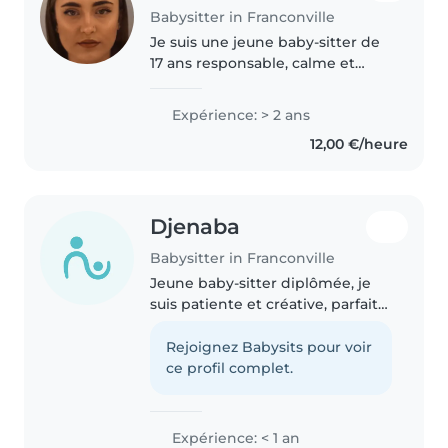
Babysitter in Franconville
Je suis une jeune baby-sitter de
17 ans responsable, calme et
créative. En cours de formation
BAFA (partie théorique validée),
Expérience: > 2 ans
j'ai de l'expérience avec les
12,00 €/heure
enfants d'âge scolaire...
Djenaba
Babysitter in Franconville
Jeune baby-sitter diplômée, je
suis patiente et créative, parfaite
pour garder des enfants. Proche
de chez vous, je m'adapte aussi
Rejoignez Babysits pour voir
bien aux petits qu'aux ados.
ce profil complet.
Amoureuse de dessin..
Expérience: < 1 an