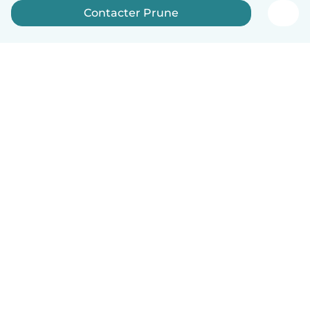
Contacter Prune
Français
Comment ça marche
Aide
Conditions et confidentialité
Tarifs
Coordonnées de l'entreprise
Babysits pour les entreprises
Les normes communautaires