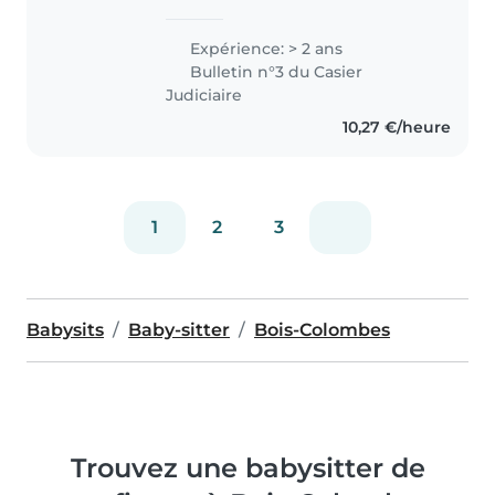
sociale. Je suis une personne
dynamique, engagée et sérieuse.
Expérience: > 2 ans
Le contact avec les enfants est
Bulletin n°3 du Casier
de plus la motivation..
Judiciaire
10,27 €/heure
1
2
3
Babysits
Baby-sitter
Bois-Colombes
Trouvez une babysitter de