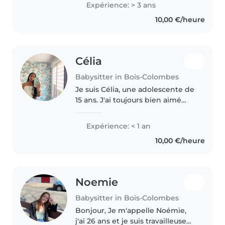
Albert Camus. Je rentre en école
Expérience: > 3 ans
de commerce l'année prochaine.
10,00 €/heure
J'ai obtenu mon BAFA au..
Célia
Babysitter in Bois-Colombes
Je suis Célia, une adolescente de
15 ans. J'ai toujours bien aimé
garder mes petits cousins ou les
enfants des peu de babysittings
Expérience: < 1 an
que j'ai fait dans ma vie. J'aime
10,00 €/heure
les distraire et..
Noemie
Babysitter in Bois-Colombes
Bonjour, Je m'appelle Noémie,
j'ai 26 ans et je suis travailleuse