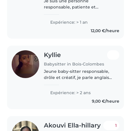
Je suis une personne
responsable, patiente et
bienveillante originaire du Chili,
actuellement en France avec un
Expérience: > 1 an
visa vacances-travail. Au Chili, je
12,00 €/heure
suis dentiste et j'ai de
l'expérience..
Kyllie
Babysitter in Bois-Colombes
Jeune baby-sitter responsable,
drôle et créatif, je parle anglais
et français. Avec 2 ans
d'expérience, je suis à l'aise avec
Expérience: > 2 ans
les tout-petits, les enfants d'âge
9,00 €/heure
préscolaire et les..
Akouvi Ella-hillary
1