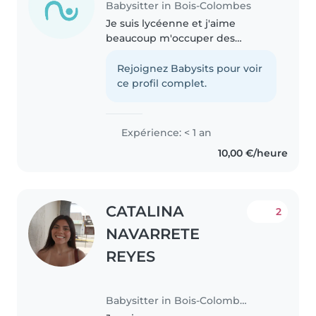
Babysitter in Bois-Colombes
Je suis lycéenne et j'aime
beaucoup m'occuper des
enfants. Étant l'enfant du milieu,
j'ai eu le rôle de la petite mais
Rejoignez Babysits pour voir
aussi de la grande, ce qui m'a
ce profil complet.
appris à être responsable très..
Expérience: < 1 an
10,00 €/heure
CATALINA
2
NAVARRETE
REYES
Babysitter in Bois-Colombes