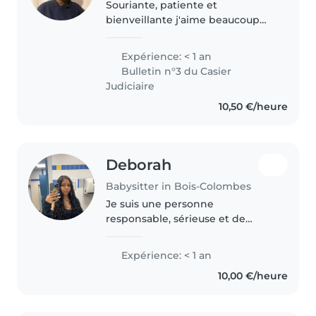
Souriante, patiente et
bienveillante j'aime beaucoup
travailler avec les enfants. Je
garde régulièrement un enfant
Expérience: < 1 an
de CP et sa sœur en maternelle.
Bulletin n°3 du Casier
Je les accompagne dans les
Judiciaire
devoirs,..
10,50 €/heure
Deborah
Babysitter in Bois-Colombes
Je suis une personne
responsable, sérieuse et de
confiance avec les enfants.
J'aime m'occuper d'eux et veiller
Expérience: < 1 an
à leur sécurité et à leur bien-être.
10,00 €/heure
Les parents peuvent compter
sur..