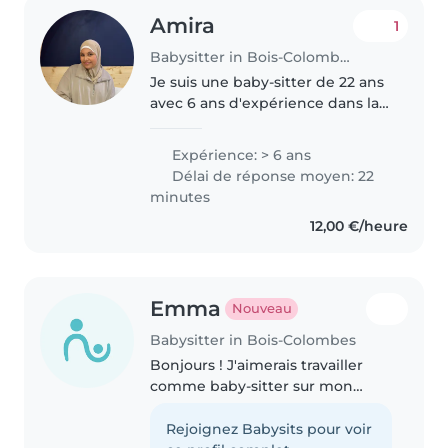
Amira
1
Babysitter in Bois-Colombes
Je suis une baby-sitter de 22 ans
avec 6 ans d'expérience dans la
garde d'enfants. Je parle
couramment l'arabe et le
Expérience: > 6 ans
français. Bien que je n'aie pas de
Délai de réponse moyen: 22
certificat de premiers secours,..
minutes
12,00 €/heure
Emma
Nouveau
Babysitter in Bois-Colombes
Bonjours ! J'aimerais travailler
comme baby-sitter sur mon
temps libre. Je suis en classe de
seconde au lycée Montalembert.
Rejoignez Babysits pour voir