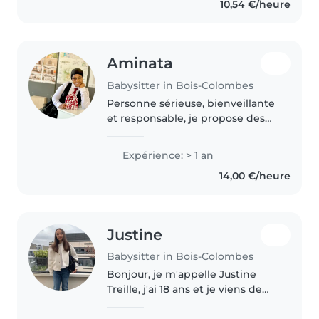
10,54 €/heure
petits bouts de chou, que..
Aminata
Babysitter in Bois-Colombes
Personne sérieuse, bienveillante
et responsable, je propose des
services de garde d’enfants
adaptés à leurs besoins et à leur
Expérience: > 1 an
âge. Patiente et à l’écoute, je
14,00 €/heure
veille au bien-être, à..
Justine
Babysitter in Bois-Colombes
Bonjour, je m'appelle Justine
Treille, j'ai 18 ans et je viens de
finir ma terminale au lycée