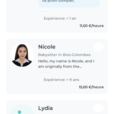
Je pratique la danse depuis que
ce profil complet.
je suis petite. J'ai une..
Expérience: < 1 an
11,00 €/heure
Nicole
Babysitter in Bois-Colombes
Hello, my name is Nicole, and I
am originally from the
Philippines. I have experience
caring for children of different
Expérience: > 9 ans
ages, including helping with
15,00 €/heure
daily routines, preparing meals,..
Lydia