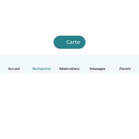
Carte
Accueil
Rechercher
Réservations
Messages
Favoris
Français
Comment ça marche
Aide
Conditions et confidentialité
Tarifs