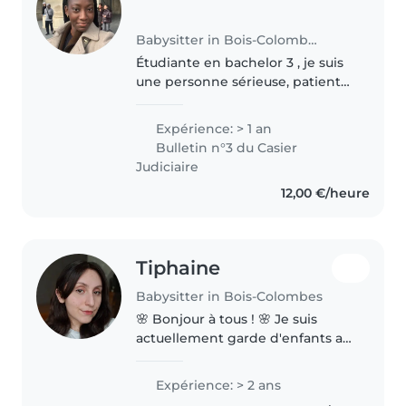
Babysitter in Bois-Colombes
Étudiante en bachelor 3 , je suis
une personne sérieuse, patiente
et responsable. J'ai l'habitude de
m'occuper de différents enfants
Expérience: > 1 an
ainsi que de mes petits frères et
Bulletin n°3 du Casier
sœurs . Je sais..
Judiciaire
12,00 €/heure
Tiphaine
Babysitter in Bois-Colombes
🌸 Bonjour à tous ! 🌸 Je suis
actuellement garde d'enfants au
sein d'une agence et, pendant
les vacances scolaires, je propose
Expérience: > 2 ans
mes services pour garder vos