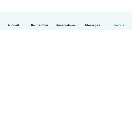
Accueil
Rechercher
Réservations
Messages
Favoris
Français
Comment ça marche
Aide
Conditions et confidentialité
Tarifs
Coordonnées de l'entreprise
Babysits pour les entreprises
Les normes communautaires