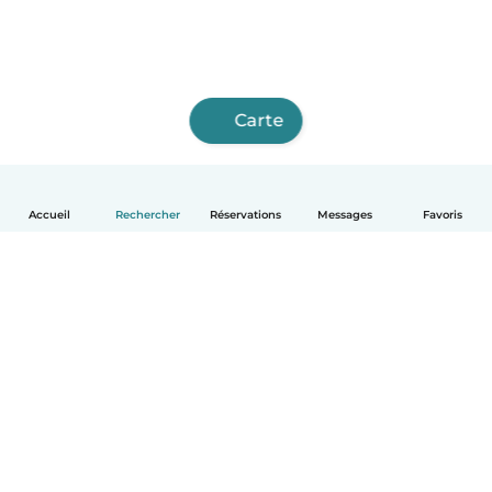
Carte
Accueil
Rechercher
Réservations
Messages
Favoris
Français
Comment ça marche
Aide
Conditions et confidentialité
Tarifs
Coordonnées de l'entreprise