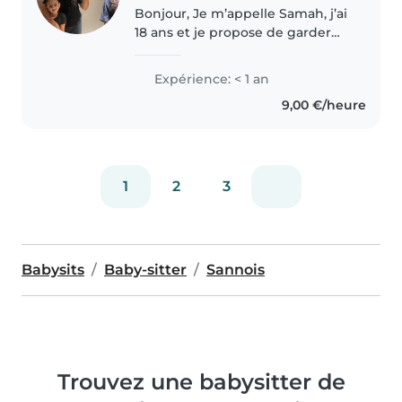
Bonjour, Je m’appelle Samah, j’ai
18 ans et je propose de garder
vos enfants à domicile sur
Sannois et les alentours. J’ai déjà
Expérience: < 1 an
une solide expérience dans le
9,00 €/heure
babysitting avec des..
1
2
3
Babysits
Baby-sitter
Sannois
Trouvez une babysitter de