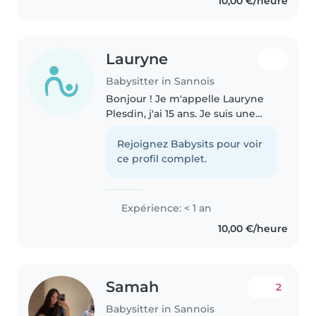
10,00 €/heure
aider et veiller..
Lauryne
Babysitter in Sannois
Bonjour ! Je m'appelle Lauryne
Plesdin, j'ai 15 ans. Je suis une
personne sérieuse, patiente et
responsable. J'ai l'habitude de
Rejoignez Babysits pour voir
m'occuper de mes cousins et
ce profil complet.
cousines et j'aime passer..
Expérience: < 1 an
10,00 €/heure
Samah
2
Babysitter in Sannois