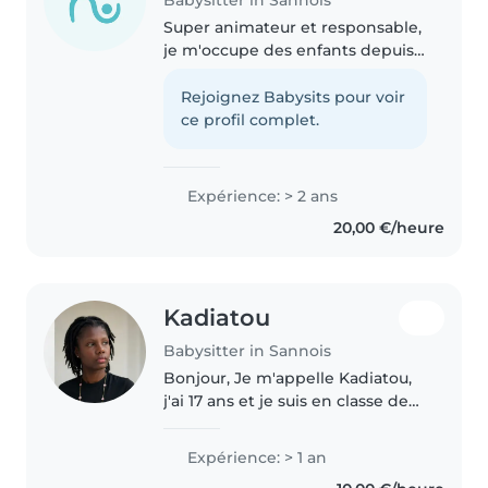
Super animateur et responsable,
je m'occupe des enfants depuis
2 ans avec passion. Manie dessin,
lecture et jeux à merveille ! À
Rejoignez Babysits pour voir
l'aise en cuisine et tâches
ce profil complet.
légères. Disponible pour..
Expérience: > 2 ans
20,00 €/heure
Kadiatou
Babysitter in Sannois
Bonjour, Je m'appelle Kadiatou,
j'ai 17 ans et je suis en classe de
seconde. J'adore m'occuper des
enfants, passer du temps avec
Expérience: > 1 an
les enfants, jouer avec eux, les