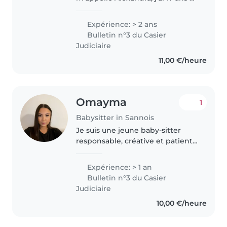
je suis élève en classe de
première générale. Je cherche
Expérience: > 2 ans
un petit travaille pour avoir un
Bulletin n°3 du Casier
peu d'argent de côté donc..
Judiciaire
11,00 €/heure
Omayma
1
Babysitter in Sannois
Je suis une jeune baby-sitter
responsable, créative et patiente
avec une année d'expérience en
garde d'enfants en âge
Expérience: > 1 an
préscolaire et scolaire.
Bulletin n°3 du Casier
Actuellement étudiante en école
Judiciaire
d'infirmière,..
10,00 €/heure