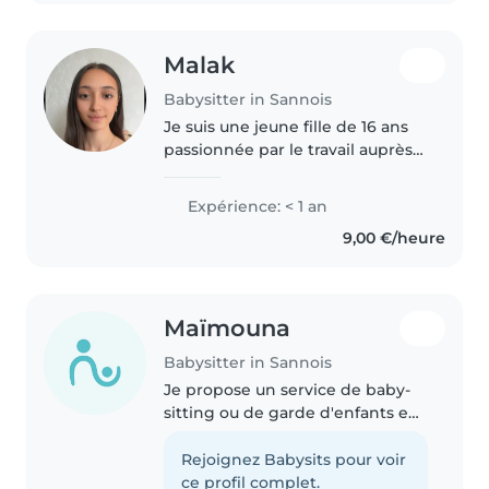
Malak
Babysitter in Sannois
Je suis une jeune fille de 16 ans
passionnée par le travail auprès
des enfants. Bien que je n'aie
pas encore d'expérience
Expérience: < 1 an
professionnelle en tant que
9,00 €/heure
baby-sitter, je suis très
responsable,..
Maïmouna
Babysitter in Sannois
Je propose un service de baby-
sitting ou de garde d'enfants en
binôme avec une amie. Nous
sommes deux personnes
Rejoignez Babysits pour voir
sérieuses, responsables,
ce profil complet.