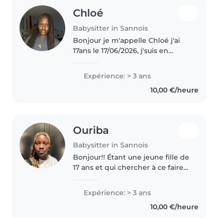
Chloé
Babysitter in Sannois
Bonjour je m'appelle Chloé j'ai
17ans le 17/06/2026, j'suis en
classe de 1ere Stmg. J'ai acquis
énormément d'expérience
Expérience: > 3 ans
personnelle (+4ans) dans les
10,00 €/heure
gardes d'enfants de 1mois à 12..
Ouriba
Babysitter in Sannois
Bonjour!! Étant une jeune fille de
17 ans et qui chercher à ce faire
de l'argent tout en étant dans le
joie je serai ravie de garder vos
Expérience: > 3 ans
enfants. Par de nombreuses
10,00 €/heure
expériences je suis..