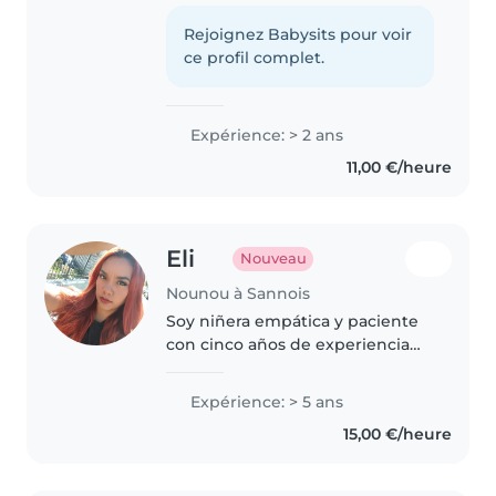
beaucoup m'occuper des
enfants et je souhaite proposer
Rejoignez Babysits pour voir
mes services de baby-sitting à
ce profil complet.
partir de la rentrée 2026. Je..
Expérience: > 2 ans
11,00 €/heure
Eli
Nouveau
Nounou à Sannois
Soy niñera empática y paciente
con cinco años de experiencia
cuidando bebés, niños
pequeños, preescolares y
Expérience: > 5 ans
adolescentes. Me adapto
15,00 €/heure
fácilmente a diferentes
necesidades, incluso con..