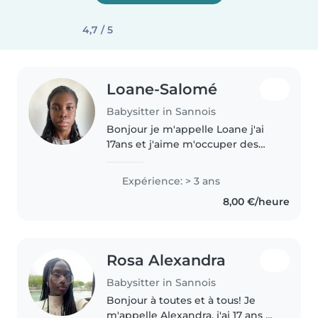
4,7 / 5
Loane-Salomé
Babysitter in Sannois
Bonjour je m'appelle Loane j'ai
17ans et j'aime m'occuper des
enfants. J'ai déjà garder des
enfants d'amis de ma famille ou
Expérience: > 3 ans
encore mes cousins, et j'ai
8,00 €/heure
effectué un stage en école
primaire..
Rosa Alexandra
Babysitter in Sannois
Bonjour à toutes et à tous! Je
m'appelle Alexandra, j'ai 17 ans et