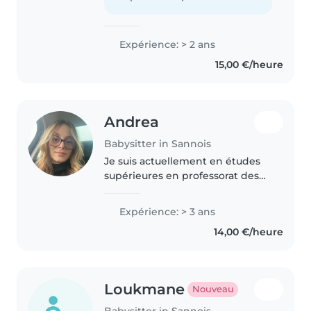
attentionnées, patientes et
habituées à nous..
Expérience: > 2 ans
15,00 €/heure
Andrea
Babysitter in Sannois
Je suis actuellement en études
supérieures en professorat des
écoles. J'ai pu avoir différentes
expériences tel qu' un an au sein
Expérience: > 3 ans
d'une micro crèche. Et un an en
14,00 €/heure
tant qu'atsem. J'ai..
Loukmane
Nouveau
Babysitter in Sannois