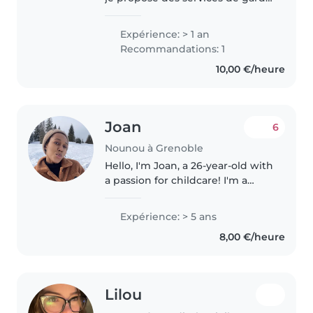
d'enfants à domicile. J'habite à
Toulon centre, à 6 minutes à pied
Expérience: > 1 an
de la Place de la Liberté et je me
Recommandations: 1
déplace également..
10,00 €/heure
Joan
6
Nounou à Grenoble
Hello, I'm Joan, a 26-year-old with
a passion for childcare! I'm a
patient, creative, and
responsible babysitter with
Expérience: > 5 ans
experience caring for children of
8,00 €/heure
all ages. I particularly, e.g.,..
Lilou