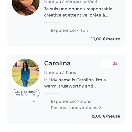
Nounou à Vendin-le-Vieil
Je suis une nounou responsable,
créative et attentive, prête à
s'occuper de vos enfants avec
soin. Bien que je débute dans le
Expérience: < 1 an
domaine, je suis passionnée par
10,00 €/heure
le dessin, la lecture..
Carolina
25
Nounou à Paris
Hi! My name is Carolina, I'm a
warm, trustworthy and
responsible young woman
Coup de cœur
de la famille
currently living in Paris. If you're
Expérience: > 3 ans
(4)
visiting the city and would like to
Réservations vérifiées: 3
enjoy a night out while
15,00 €/heure
someone..