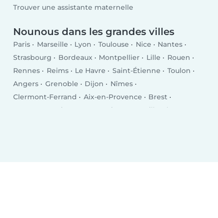
Trouver une assistante maternelle
Nounous dans les grandes villes
Paris
Marseille
Lyon
Toulouse
Nice
Nantes
Strasbourg
Bordeaux
Montpellier
Lille
Rouen
Rennes
Reims
Le Havre
Saint-Étienne
Toulon
Angers
Grenoble
Dijon
Nîmes
Clermont-Ferrand
Aix-en-Provence
Brest
Le Mans
Amiens
Tours
Limoges
Villeurbanne
Besançon
Metz
Orléans
Mulhouse
Montreuil
Perpignan
Caen
Boulogne-Billancourt
Nancy