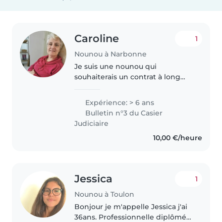
Caroline
1
Nounou à Narbonne
Je suis une nounou qui
souhaiterais un contrat à long
terme uniquement sur
Narbonne car je n'ai pas le
Expérience: > 6 ans
permis sur un rayon de deux
Bulletin n°3 du Casier
kilomètres, j'adore faire des
Judiciaire
activités avec l'enfant,..
10,00 €/heure
Jessica
1
Nounou à Toulon
Bonjour je m'appelle Jessica j'ai
36ans. Professionnelle diplômée