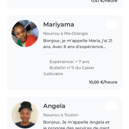
11,41 €/heure
Mariyama
Nounou à Ris-Orangis
Bonjour, je m'appelle Maria, j'ai 21
ans. Avec 6 ans d'expérience
auprès des enfants, un CAP AEPE
et actuellement en formation
Expérience: > 7 ans
d'auxiliaire de puériculture, je
Bulletin n°3 du Casier
propose des gardes d'enfants..
Judiciaire
10,00 €/heure
Angela
Nounou à Toulon
Bonjour, Je m'appelle Angela et
je propose des services de garde