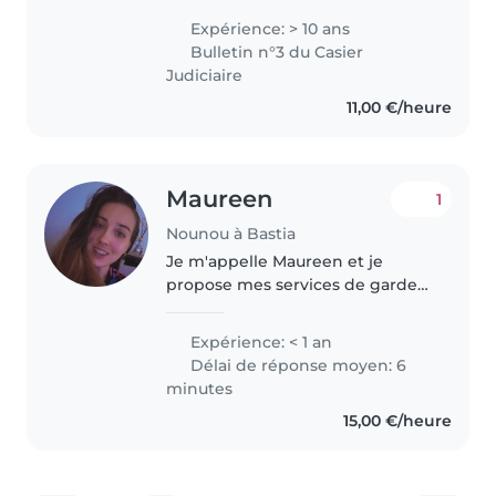
quelqu'un de responsable
Expérience: > 10 ans
patiente et calme. j'ai travaillé dix
Bulletin n°3 du Casier
ans avec les bébés..
Judiciaire
11,00 €/heure
Maureen
1
Nounou à Bastia
Je m'appelle Maureen et je
propose mes services de garde
d'enfants à domicile sur Bastia et
ses alentours. Actuellement en
Expérience: < 1 an
formation CAP Accompagnant
Délai de réponse moyen: 6
Éducatif Petite Enfance (AEPE)..
minutes
15,00 €/heure