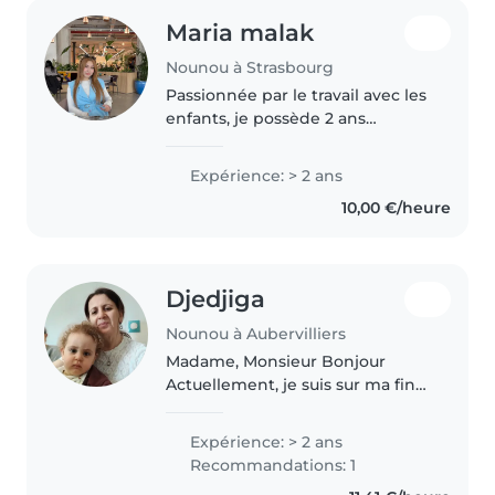
Maria malak
Nounou à Strasbourg
Passionnée par le travail avec les
enfants, je possède 2 ans
d'expérience avec les tout-petits,
les enfants d'âge préscolaire, les
Expérience: > 2 ans
écoliers et les adolescents.
10,00 €/heure
Formée aux premiers..
Djedjiga
Nounou à Aubervilliers
Madame, Monsieur Bonjour
Actuellement, je suis sur ma fin
de contrat de garde d'enfants
car les enfants ont grandi. J'ai le
Expérience: > 2 ans
plaisir de vous adresser ma
Recommandations: 1
candidature pour un poste..