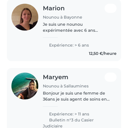
Marion
Nounou à Bayonne
Je suis une nounou
expérimentée avec 6 ans
d'expérience, ayant pris soin
d'enfants de tous âges, des
Expérience: > 6 ans
bébés aux écoliers. Diplômée
12,50 €/heure
d'un Bac pro SAPAT, je suis
patiente, calme et responsable...
Maryem
Nounou à Sallaumines
Bonjour je suis une femme de
36ans je suis agent de soins en
maison de retraite patiente
empathique j'ai un temps libre
Expérience: > 11 ans
pour garder vous enfants si vous
Bulletin n°3 du Casier
souhaitez j'ai un diplôme
Judiciaire