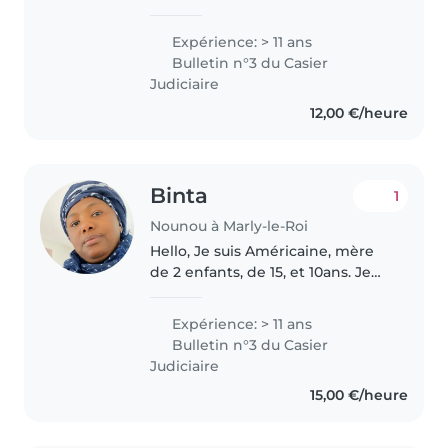
de la petite enfance et de
l'animation avec plus de 15 ans
Expérience: > 11 ans
d'expérience, j'ai exercé en
Bulletin n°3 du Casier
crèche, milieu scolaire,..
Judiciaire
12,00 €/heure
Binta
1
Nounou à Marly-le-Roi
Hello, Je suis Américaine, mère
de 2 enfants, de 15, et 10ans. Je
suis douce, patiente et
responsable. Très à l'aise avec les
Expérience: > 11 ans
enfants. Je trouve toujours du
Bulletin n°3 du Casier
plaisir à interagir avec..
Judiciaire
15,00 €/heure