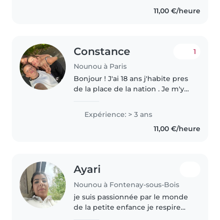
infirmière..
11,00 €/heure
Constance
1
Nounou à Paris
Bonjour ! J'ai 18 ans j'habite pres
de la place de la nation . Je m'y
connais bien en babysitting
grâce à mes 9 frères et soeurs et
Expérience: > 3 ans
mes 3 nièces j'ai donc eu 1 ans
11,00 €/heure
d'expérience au..
Ayari
Nounou à Fontenay-sous-Bois
je suis passionnée par le monde
de la petite enfance je respire
vraiment avec les enfants. je suis