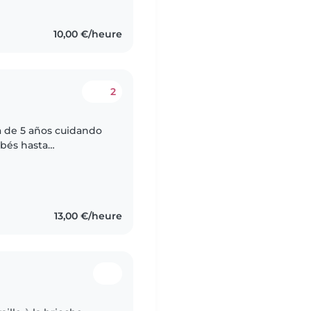
10,00 €/heure
2
a de 5 años cuidando
ebés hasta
sable y muy paciente.
13,00 €/heure