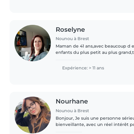
Roselyne
Nounou à Brest
Maman de 41 ans,avec beaucoup d e
enfants du plus petit au plus grand,tr
présent pour une entreprise privée 
suis disponible..
Expérience: > 11 ans
Nourhane
Nounou à Brest
Bonjour, Je suis une personne sérieuse, responsable et
bienveillante, avec un réel intérêt p
l'épanouissement des enfants. Patien