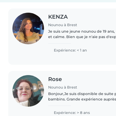
KENZA
Nounou à Brest
Je suis une jeune nounou de 19 ans,
et calme. Bien que je n'aie pas d'ex
professionnelle, j'ai été au contact 
de bébés à adolescents...
Expérience: < 1 an
Rose
Nounou à Brest
Bonjour,Je suis disponible de suite
bambins. Grande expérience auprès 
en situation de handicap également
les horraires..
Expérience: > 8 ans