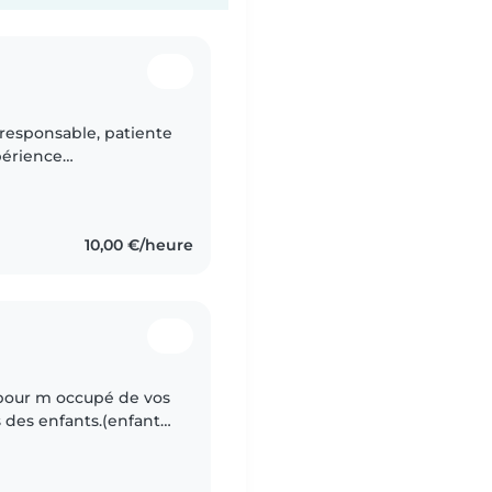
 responsable, patiente
périence
d'enfants de tous âges,
10,00 €/heure
 pour m occupé de vos
des enfants.(enfants
) Sst valide Accepte