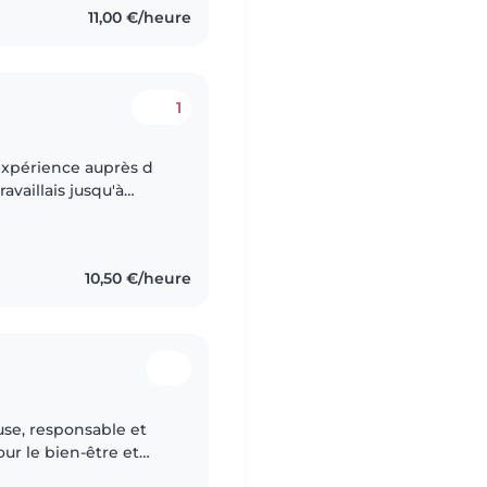
11,00 €/heure
1
xpérience auprès d
availlais jusqu'à
de garde d enfants,je
10,50 €/heure
our le bien-être et
te et à l'écoute,