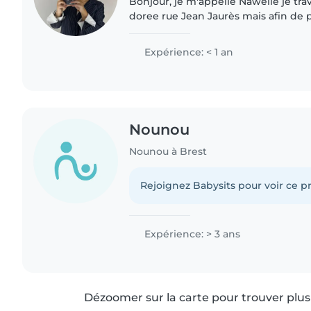
Bonjour, je m'appelle Nawelle je trav
doree rue Jean Jaurès mais afin de 
de cotes je cherche un petit job sup
garder 3 été de..
Expérience: < 1 an
Nounou
Nounou à Brest
Rejoignez Babysits pour voir ce pr
Expérience: > 3 ans
Dézoomer sur la carte pour trouver plus 