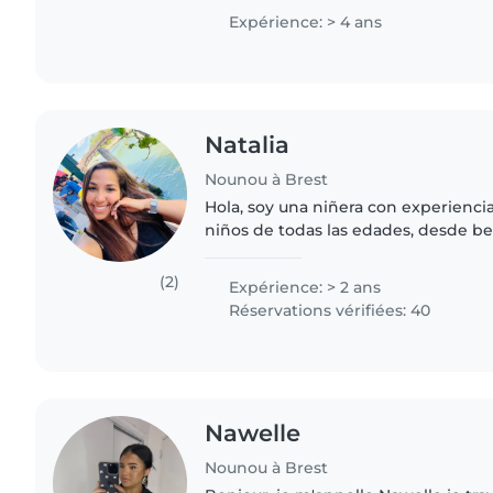
j'aime proposer..
Expérience: > 4 ans
Natalia
Nounou à Brest
Hola, soy una niñera con experienci
niños de todas las edades, desde b
preescolares. Soy amigable, respon
Puedo leer cuentos, enseñar..
(2)
Expérience: > 2 ans
Réservations vérifiées: 40
Nawelle
Nounou à Brest