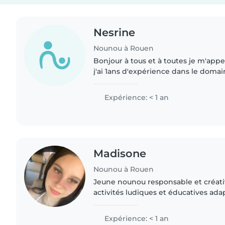
Nesrine
Nounou à Rouen
Bonjour à tous et à toutes je m'appel
j'ai 1ans d'expérience dans le domai
d'enfant du côté familial j'ai aussi p
semaines en crèche..
Expérience: < 1 an
Madisone
Nounou à Rouen
Jeune nounou responsable et créati
activités ludiques et éducatives ada
Je suis à l'aise avec les tâches ména
devoir. Disponible..
Expérience: < 1 an