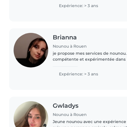
tout petits..
Expérience: > 3 ans
Brianna
Nounou à Rouen
je propose mes services de nounou.
compétente et expérimentée dans la
de l'expérience avec des enfants de 
suis à l'aise..
Expérience: > 3 ans
Gwladys
Nounou à Rouen
Jeune nounou avec une expérience d