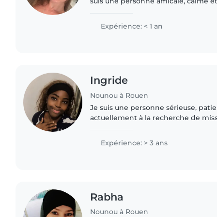
suis une personne amicale, calme et
s'occuper de vos enfants en bas âge. 
les animaux,..
Expérience: < 1 an
Ingride
Nounou à Rouen
Je suis une personne sérieuse, pati
actuellement à la recherche de miss
J’ai l’habitude de m’occuper des enfa
sécurité,..
Expérience: > 3 ans
Rabha
Nounou à Rouen