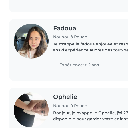
Fadoua
Nounou à Rouen
Je m'appelle fadoua enjouée et res
ans d'expérience auprès des tout-pe
préscolaire. Bilingue français-anglais,
et bricoler..
Expérience: > 2 ans
Ophelie
Nounou à Rouen
Bonjour, je m'appelle Ophélie, j'ai 27 
disponible pour garder votre enfant. Je suis quelqu'un 
patiente et de souriante. J'ai déjà d