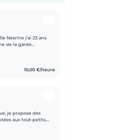
le Nesrine j'ai 23 ans
ne de la garde
ut effectuer 4
10,00 €/heure
ve, je propose des
ptées aux tout-petits.
gères et l'aide au