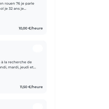
en rouen 76 je parle
l je 32 ans je
ménage je suis un
10,00 €/heure
is à la recherche de
undi, mardi, jeudi et
11,50 €/heure