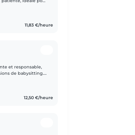
 patiente, idéale pour
Je suis à l'aise avec
11,83 €/heure
ente et responsable,
ions de babysitting.
nts, de veiller à leur
12,50 €/heure