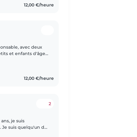
12,00 €/heure
ponsable, avec deux
tits et enfants d'âge
 j'adore lire, dessiner
12,00 €/heure
2
ans, je suis
de
e l'expérience avec les