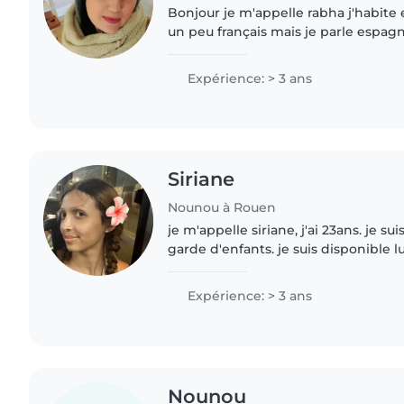
Bonjour je m'appelle rabha j'habite 
un peu français mais je parle espagno
recherche travail de nounou ou de 
famme marié mon travail..
Expérience: > 3 ans
Siriane
Nounou à Rouen
je m'appelle siriane, j'ai 23ans. je su
garde d'enfants. je suis disponible l
vendredi de 9h à 17h30.
Expérience: > 3 ans
Nounou