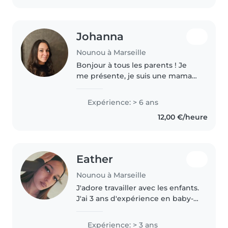
être..
Johanna
Nounou à Marseille
Bonjour à tous les parents ! Je
me présente, je suis une maman
âgée de 41 ans, je travaille à
temps complet dans une micro
Expérience: > 6 ans
crèche. Je suis diplômée d état
12,00 €/heure
du diplôme d auxiliaire..
Eather
Nounou à Marseille
J'adore travailler avec les enfants.
J'ai 3 ans d'expérience en baby-
sitting, principalement avec des
bébés et des enfants en bas âge.
Expérience: > 3 ans