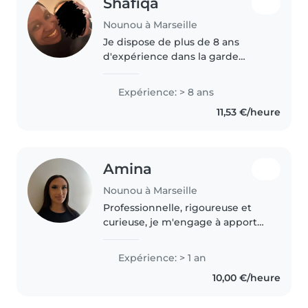
Shafiqa
Nounou à Marseille
Je dispose de plus de 8 ans
d'expérience dans la garde
d'enfants, du nourrisson à
l'adolescent. J'ai travaillé auprès
Expérience: > 8 ans
de publics variés, en structures
11,53 €/heure
d'accueil, en périscolaire ainsi..
Amina
Nounou à Marseille
Professionnelle, rigoureuse et
curieuse, je m'engage à apporter
une valeur ajoutée à chaque
projet. Dotée d'un esprit
Expérience: > 1 an
d'analyse et d'un excellent sens
10,00 €/heure
de la collaboration, je suis..