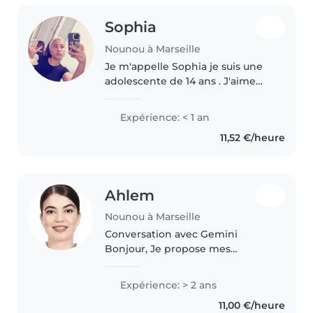
Sophia
Nounou à Marseille
Je m'appelle Sophia je suis une
adolescente de 14 ans . J'aime
beaucoup les enfants je suis
gentille , attentionné, attentif à
Expérience: < 1 an
eux . J'ai déjà garder beaucoup
11,52 €/heure
d'enfant j'ai aussi eu..
Ahlem
Nounou à Marseille
Conversation avec Gemini
Bonjour, Je propose mes
services de babysitting et de
garde d'enfants. Sérieuse, douce
Expérience: > 2 ans
et responsable, j'aime m'occuper
11,00 €/heure
des enfants et veiller à leur bien-