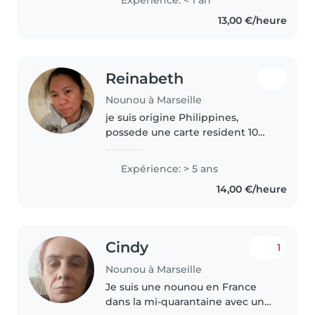
aide soignante et j'aime cuisiner.
13,00 €/heure
Je me ferai un plaisir de..
Reinabeth
Nounou à Marseille
je suis origine Philippines,
possede une carte resident 10
ans, j'ai 44ans. j'ai 5 ana
d'esperience comme nounou
Expérience: > 5 ans
nouveux né à maternelle. merci
14,00 €/heure
beaucoup
Cindy
1
Nounou à Marseille
Je suis une nounou en France
dans la mi-quarantaine avec une