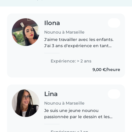
Ilona
Nounou à Marseille
J'aime travailler avec les enfants.
J'ai 3 ans d'expérience en tant
que baby-sitter, principalement
avec des bébés et des tout-petit
Expérience: > 2 ans
J'attends impatiemment de
9,00 €/heure
m'occuper de vos enfants!..
Lina
Nounou à Marseille
Je suis une jeune nounou
passionnée par le dessin et les
jeux, idéale pour s'occuper de
vos enfants en bas âge. Je suis
Expérience: < 1 an