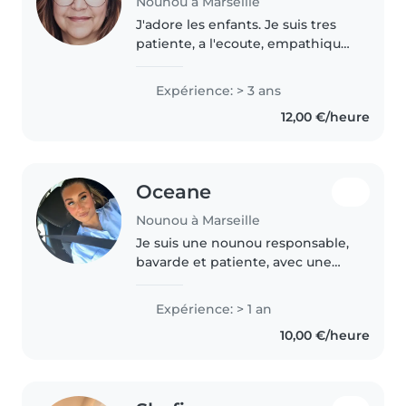
Nounou à Marseille
J'adore les enfants. Je suis tres
patiente, a l'ecoute, empathique
et reactive. Je m'occupe avec
passion des enfants comme mes
Expérience: > 3 ans
propres enfants. Je sais faire
12,00 €/heure
preuve d'imagination pour..
Oceane
Nounou à Marseille
Je suis une nounou responsable,
bavarde et patiente, avec une
année d'expérience en garde
d'enfants, principalement avec
Expérience: > 1 an
les tout-petits, les enfants d'âge
10,00 €/heure
préscolaire et les enfants..