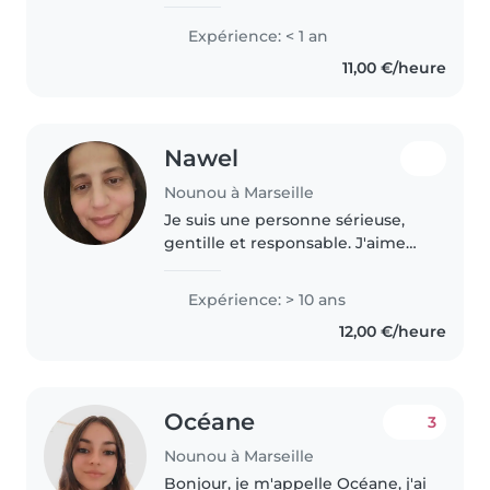
expérience parentale précieuse.
Je suis spécialisée dans la garde
Expérience: < 1 an
d'enfants en bas âge et en âge
11,00 €/heure
préscolaire, y compris..
Nawel
Nounou à Marseille
Je suis une personne sérieuse,
gentille et responsable. J'aime
m'occuper des enfants et passer
du temps avec eux. Je peux aider
Expérience: > 10 ans
pour les devoirs, jouer avec eux
12,00 €/heure
et m'assurer qu'ils..
Océane
3
Nounou à Marseille
Bonjour, je m'appelle Océane, j'ai