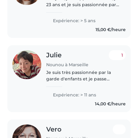
23 ans et je suis passionnée par
le monde de la petite enfance.
J'ai travaillé pendant 4 ans en
Expérience: > 5 ans
crèche auprès de tout-petits,
15,00 €/heure
notamment des nourrissons,..
Julie
1
Nounou à Marseille
Je suis très passionnée par la
garde d'enfants et je passe
toujours d'excellents moments
avec eux. Les enfants ont
Expérience: > 11 ans
toujours de merveilleuses choses
14,00 €/heure
à nous apprendre, tout comme
j'essaie..
Vero