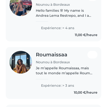
Nounou à Bordeaux
Hello families 🌸 My name is
Andrea Lema Restrepo, and I am
currently based in Provence,
South of France. I am an
Expérience: > 4 ans
experienced and responsible
11,00 €/heure
nanny with more than 4 years of
childcare..
Roumaissaa
Nounou à Bordeaux
Je m’appelle Roumaissaa, mais
tout le monde m’appelle Roumy.
J’ai 24 ans et je suis étudiante en
droit. Responsable, souriante et à
Expérience: > 3 ans
l’écoute, j’aime beaucoup
10,00 €/heure
m’occuper des enfants..