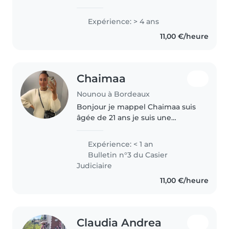
attentionnée. J'aime m'occuper
des enfants et veiller à leur bien-
Expérience: > 4 ans
être et à leur sécurité. Grâce à
11,00 €/heure
mon expérience dans la..
Chaimaa
Nounou à Bordeaux
Bonjour je mappel Chaimaa suis
âgée de 21 ans je suis une
personne très souriante et tres
autonome et qui a de
Expérience: < 1 an
l'expérience dans la garde des
Bulletin n°3 du Casier
enfants je suis une personne très
Judiciaire
créatives..
11,00 €/heure
Claudia Andrea