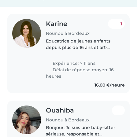
Karine
1
Nounou à Bordeaux
Éducatrice de jeunes enfants
depuis plus de 16 ans et art-
thérapeute, j'accompagne les
enfants avec bienveillance,
Expérience: > 11 ans
créativité et imagination
Délai de réponse moyen: 16
jusqu'au moment de
heures
l'endormissement. J'aime..
16,00 €/heure
Ouahiba
Nounou à Bordeaux
Bonjour, Je suis une baby-sitter
sérieuse, responsable et