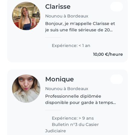
Clarisse
Nounou à Bordeaux
Bonjour, je m'appelle Clarisse et
je suis une fille sérieuse de 20
ans. Habituée à garder mes
petits frères depuis longtemps
Expérience: < 1 an
(11 ans et 2 ans maintenant), je
10,00 €/heure
suis disponible pour vos..
Monique
Nounou à Bordeaux
Professionnelle diplômée
disponible pour garde à temps
partiel ou occasionnelle auprès
d'enfants comme de bébés ou
Expérience: > 9 ans
de bambins garde simple ou
Bulletin n°3 du Casier
partagée - périscolaire -
Judiciaire
mercredi..