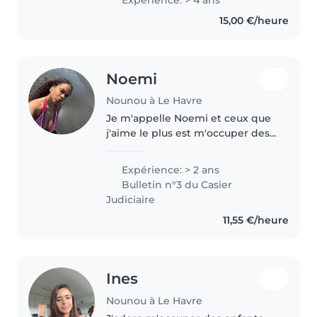
réponds à leurs besoins, je les
15,00 €/heure
aide à manger et je leur
apprends..
Noemi
Nounou à Le Havre
Je m'appelle Noemi et ceux que
j'aime le plus est m'occuper des
enfants. Mon projet
professionnel est de devenir
Expérience: > 2 ans
auxiliaire de puéricultrice . C'est
Bulletin n°3 du Casier
pour cela que actuellement je
Judiciaire
suis..
11,55 €/heure
Ines
Nounou à Le Havre