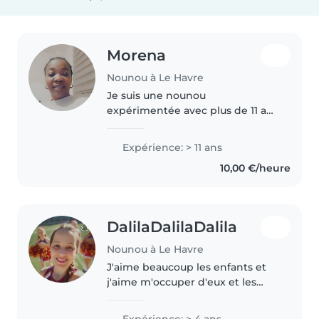
Morena
Nounou à Le Havre
Je suis une nounou
expérimentée avec plus de 11 ans
d'expérience, ayant pris soin
d'enfants de tous âges. En tant
Expérience: > 11 ans
que parent moi-même, j'ai une
10,00 €/heure
grande compréhension des
besoins des..
DalilaDalilaDalila
Nounou à Le Havre
J'aime beaucoup les enfants et
j'aime m'occuper d'eux et les
élever. Je change leurs
vêtements et leurs couches, je
Expérience: > 4 ans