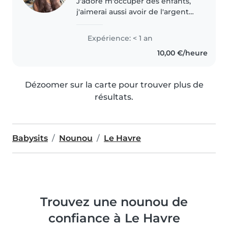
J'adore m'occuper des enfants,
j'aimerai aussi avoir de l'argent
de poche, j'aimerai gardez les
enfant chez moi car je ne suis
Expérience: < 1 an
pas trop a laise à aller chez les
10,00 €/heure
gens, j'habite a caucriauville,..
Dézoomer sur la carte pour trouver plus de
résultats.
Babysits
Nounou
Le Havre
Trouvez une nounou de
confiance à Le Havre