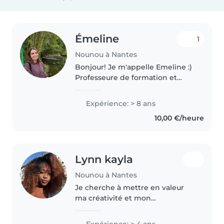
Émeline
1
Nounou à Nantes
Bonjour! Je m'appelle Emeline :)
Professeure de formation et
ancienne fille au pair, j'ai
l'habitude de travailler avec les
Expérience: > 8 ans
enfants.
10,00 €/heure
Lynn kayla
Nounou à Nantes
Je cherche à mettre en valeur
ma créativité et mon
enthousiasme auprès d'enfants
pour une nounou de moins de
Expérience: > 4 ans