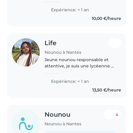
beaucoup m'occuper des
enfants et passer du temps avec
Expérience: < 1 an
eux. Je suis une personne
10,00 €/heure
sérieuse, patiente et
responsable. J'aime..
Life
Nounou à Nantes
Jeune nounou responsable et
attentive, je suis une lycéenne à
la recherche d'un emploi à
temps partiel. J'ai de
Expérience: < 1 an
l'expérience du au fait d'avoir
13,50 €/heure
garder mes frères et soeurs je
suis..
Nounou
4
Nounou à Nantes