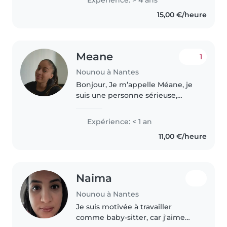
trente ans. Avec quatre ans
15,00 €/heure
d'expérience auprès de tout-
petits, écoliers..
Meane
1
Nounou à Nantes
Bonjour, Je m’appelle Méane, je
suis une personne sérieuse,
douce et responsable. J’aime
beaucoup m’occuper des
Expérience: < 1 an
enfants et créer un climat
11,00 €/heure
rassurant et bienveillant avec
eux. Je peux..
Naima
Nounou à Nantes
Je suis motivée à travailler
comme baby-sitter, car j'aime