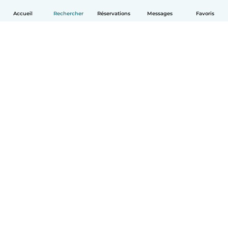
Accueil
Rechercher
Réservations
Messages
Favoris
Français
Comment ça marche
Aide
Conditions et confidentialité
Tarifs
Coordonnées de l'entreprise
Babysits pour les entreprises
Les normes communautaires