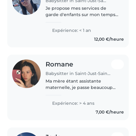
Babysitter in Saint-Just-Saint-Rambert
Je propose mes services de
garde d'enfants sur mon temps
libre. J’ai déjà eu l’occasion de
m’occuper de deux jumeaux
Expérience: < 1 an
pendant les vacances scolaires :
12,00 €/heure
sorties au cinéma, restaurants,..
Romane
Babysitter in Saint-Just-Saint-Rambert
Ma mère étant assistante
maternelle, je passe beaucoup
de temps avec les enfants de
tout âge, je m'engage à garder
Expérience: > 4 ans
vos enfants en premier lieu par
7,00 €/heure
plaisir. Je suis quelqu'un
d'empathique..