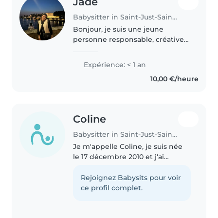
Jade
Babysitter in Saint-Just-Saint-Rambert
Bonjour, je suis une jeune
personne responsable, créative
et attentive, idéale pour
s'occuper de vos enfants. Bien
Expérience: < 1 an
que je débute dans la garde
10,00 €/heure
d'enfants, je suis certifiée en
premiers..
Coline
Babysitter in Saint-Just-Saint-Rambert
Je m'appelle Coline, je suis née
le 17 décembre 2010 et j'ai
actuellement 15 ans. Je suis en
classe de seconde ASSP
Rejoignez Babysits pour voir
(Accompagnement, Soins et
ce profil complet.
Services à la Personne). Grâce à
cette..