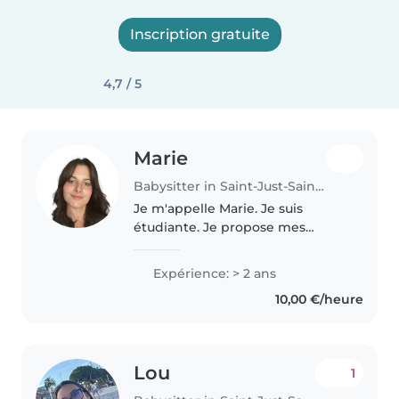
Inscription gratuite
4,7 / 5
Marie
Babysitter in Saint-Just-Saint-Rambert
Je m'appelle Marie. Je suis
étudiante. Je propose mes
services de baby-sitting.
Sérieuse, ponctuelle et
Expérience: > 2 ans
attentionnée. J'aime m'occuper
10,00 €/heure
des enfants et veiller à leur bien-
être. Je peux..
Lou
1