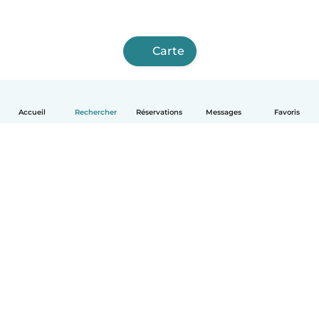
Carte
Accueil
Rechercher
Réservations
Messages
Favoris
Français
Comment ça marche
Aide
Conditions et confidentialité
Tarifs
Coordonnées de l'entreprise