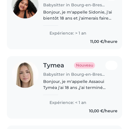
Babysitter in Bourg-en-Bresse
Bonjour, je m'appelle Sidonie, j'ai
bientôt 18 ans et j'aimerais faire
du baby-sitting. Le domaine des
enfants et de la petite enfance
Expérience: > 1 an
m'intéresse fortement et est
11,00 €/heure
mon projet d'avenir..
Tymea
Nouveau
Babysitter in Bourg-en-Bresse
Bonjour, je m'appelle Assaoui
Tyméa j'ai 18 ans ,j'ai terminé
mon école de coiffure cette
année. J'aime beaucoup
Expérience: < 1 an
m'occuper des enfants et j'ai
10,00 €/heure
déjà l'habitude d'en garder
régulièrement..