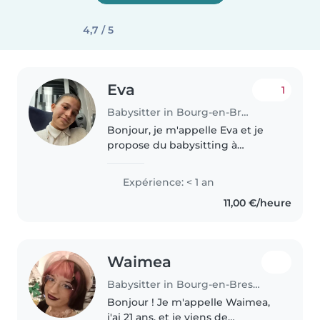
4,7 / 5
Eva
1
Babysitter in Bourg-en-Bresse
Bonjour, je m'appelle Eva et je
propose du babysitting à
domicile. J’aime passer du temps
avec les enfants, les
Expérience: < 1 an
accompagner dans leurs jeux,
11,00 €/heure
activités et ateliers sportifs, et
partager..
Waimea
Babysitter in Bourg-en-Bresse
Bonjour ! Je m'appelle Waimea,
j'ai 21 ans, et je viens de