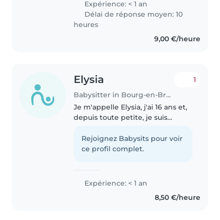
Expérience: < 1 an
immeuble . Je garde aussi
Délai de réponse moyen: 10
régulièrement des enfants de..
heures
9,00 €/heure
Elysia
1
Babysitter in Bourg-en-Bresse
Je m'appelle Elysia, j'ai 16 ans et,
depuis toute petite, je suis
passionnée par le monde de
l'enfance. En entrant au lycée, j'ai
Rejoignez Babysits pour voir
pu concrétiser cet intérêt et
ce profil complet.
rentrer en Bac professionnel..
Expérience: < 1 an
8,50 €/heure