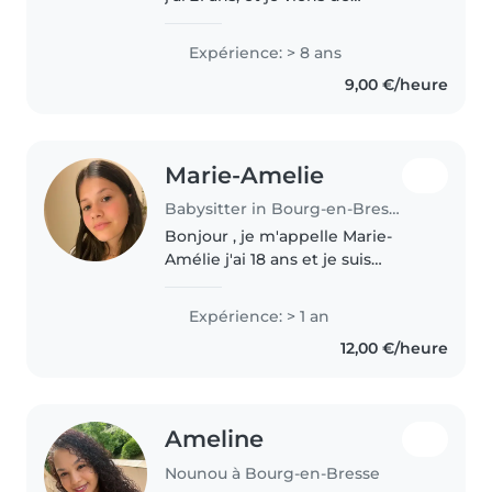
déménager à Bourg-en-Bresse.
Étant l'aînée d'une fratrie de
Expérience: > 8 ans
quatre, je me suis toujours
9,00 €/heure
occupé de mes frères et sœur
depuis..
Marie-Amelie
Babysitter in Bourg-en-Bresse
Bonjour , je m'appelle Marie-
Amélie j'ai 18 ans et je suis
étudiante en droit. À côté de
mes études je pratique le baby-
Expérience: > 1 an
sitting et j'ai notamment depuis
12,00 €/heure
cette année obtenu le BAFA..
Ameline
Nounou à Bourg-en-Bresse