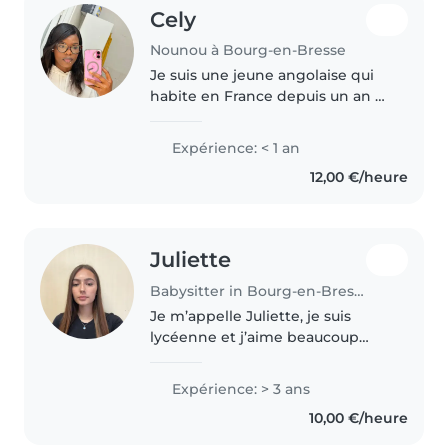
Cely
Nounou à Bourg-en-Bresse
Je suis une jeune angolaise qui
habite en France depuis un an et
demi, j'aime trop travailler avec
les enfants les animaux et les
Expérience: < 1 an
personnes âgées.🦋💕😍
12,00 €/heure
Juliette
Babysitter in Bourg-en-Bresse
Je m’appelle Juliette, je suis
lycéenne et j’aime beaucoup
m’occuper des enfants. Je suis
sérieuse, patiente et
Expérience: > 3 ans
responsable. J’ai déjà gardé des
10,00 €/heure
enfants de différents âges et je
peux..