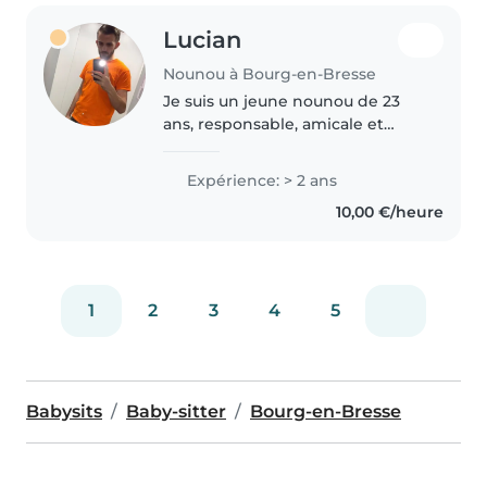
Lucian
Nounou à Bourg-en-Bresse
Je suis un jeune nounou de 23
ans, responsable, amicale et
calme. J'ai 2 ans d'expérience
avec les enfants de tous âges,
Expérience: > 2 ans
des bébés aux adolescents. Bien
10,00 €/heure
que je n'aie pas de certification..
1
2
3
4
5
Babysits
Baby-sitter
Bourg-en-Bresse