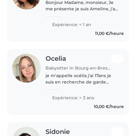
Bonjour Madame, monsieur, Je
me présente je suis Ameline, j'ai
25 ans et je suis maman de 2
filles de 7 et 4 ans . J'adore les
Expérience: < 1 an
enfants, je suis jeune,
11,00 €/heure
respectueuse et surtout
attentive..
Ocelia
Babysitter in Bourg-en-Bresse
je m'appelle océlia j'ai 17ans je
suis en recherche de garde
d'enfants jusqu'à ma majorité
(mars prochain) pour mettre des
Expérience: > 3 ans
sous de côté pour le permis, j'ai
10,00 €/heure
un CAP petite enfance et..
Sidonie