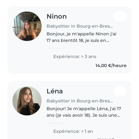
Ninon
Babysitter in Bourg-en-Bresse
Bonjour, je m'appelle Ninon j'ai
17 ans bientôt 18, je suis en
terminale bac pro ASSP, ce qui
veut dire accompagnement
Expérience: > 3 ans
service aide à la personne, j'ai
14,00 €/heure
également mon BFA et je
travaille..
Léna
Babysitter in Bourg-en-Bresse
Bonjour! Je m'appelle Léna, j'ai 17
ans (je vais avoir 18). Je suis une
personne sérieuse, attentionnée
et pleine d'énergie, avec un très
Expérience: < 1 an
bon contact avec les enfants. Je