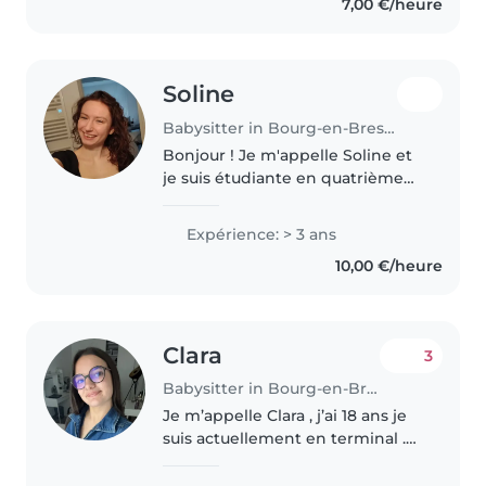
7,00 €/heure
souhaite..
Soline
Babysitter in Bourg-en-Bresse
Bonjour ! Je m'appelle Soline et
je suis étudiante en quatrième
année de sage femme ! Je suis
une jeune fille calme, qui adore
Expérience: > 3 ans
et à de l'expérience avec les
10,00 €/heure
enfants ( nourrissons -..
Clara
3
Babysitter in Bourg-en-Bresse
Je m’appelle Clara , j’ai 18 ans je
suis actuellement en terminal .
Je fais du baby Sitting de temps
en temps au seins de mon