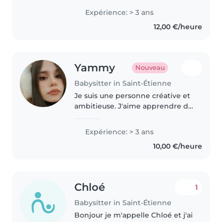
enfants avec dévouement et
Expérience: > 3 ans
créativité. Avec des stages
12,00 €/heure
d'expérience auprès des bébés,
des tout-petits..
Yammy
Nouveau
Babysitter in Saint-Étienne
Je suis une personne créative et
ambitieuse. J'aime apprendre de
nouvelles choses/ langues et
découvrir de nouvelles idées. Je
Expérience: > 3 ans
suis attentive aux détails.
10,00 €/heure
Chloé
1
Babysitter in Saint-Étienne
Bonjour je m'appelle Chloé et j'ai