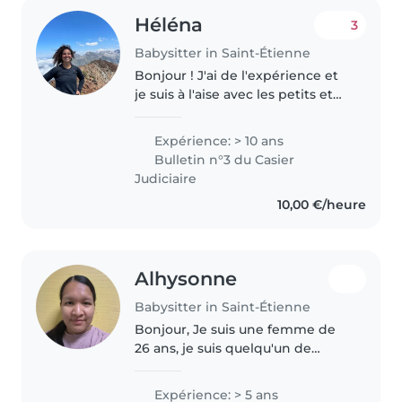
Héléna
3
Babysitter in Saint-Étienne
Bonjour ! J'ai de l'expérience et
je suis à l'aise avec les petits et
les grands. J'adore les occuper
avec des jeux de société, des
Expérience: > 10 ans
chansons, des activités
Bulletin n°3 du Casier
manuelles ou avec de la..
Judiciaire
10,00 €/heure
Alhysonne
Babysitter in Saint-Étienne
Bonjour, Je suis une femme de
26 ans, je suis quelqu'un de
douce, patiente, calme et
attentionnée. J'ai mon CAP AEPE
Expérience: > 5 ans