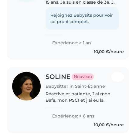
15 ans. Je suis en classe de 3e. Je
cherche à faire du Baby-sitting
afin de subvenir à mes besoins
Rejoignez Babysits pour voir
secondaires. Je suis une jeune
ce profil complet.
fille responsable..
Expérience: > 1 an
10,00 €/heure
SOLINE
Nouveau
Babysitter in Saint-Étienne
Réactive et patiente, J'ai mon
Bafa, mon PSC1 et j'ai eu la
chance d'être cheftaine scoute!
Je crée des liens de confiance
Expérience: > 6 ans
avec chaque enfant. Avec 6 ans
10,00 €/heure
d'expérience auprès de tout-
petits..