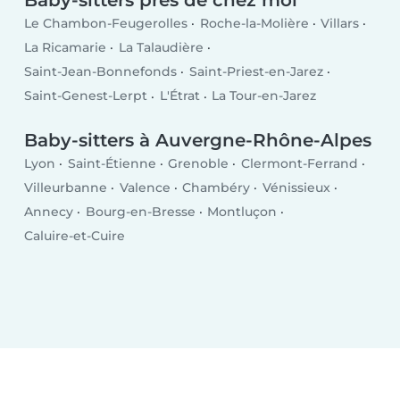
Baby-sitters près de chez moi
Le Chambon-Feugerolles
Roche-la-Molière
Villars
La Ricamarie
La Talaudière
Saint-Jean-Bonnefonds
Saint-Priest-en-Jarez
Saint-Genest-Lerpt
L'Étrat
La Tour-en-Jarez
Baby-sitters à Auvergne-Rhône-Alpes
Lyon
Saint-Étienne
Grenoble
Clermont-Ferrand
Villeurbanne
Valence
Chambéry
Vénissieux
Annecy
Bourg-en-Bresse
Montluçon
Caluire-et-Cuire