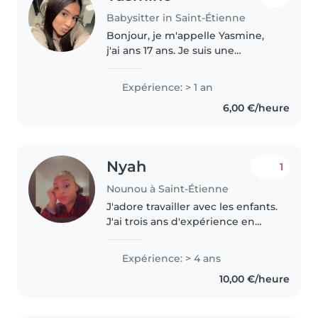
Babysitter in Saint-Étienne
Bonjour, je m'appelle Yasmine,
j'ai ans 17 ans. Je suis une
personne responsable, calme,
souriante et j'aime beaucoup
Expérience: > 1 an
m'occuper des enfants. Je suis
6,00 €/heure
actuellement en bac pro
accueil,..
Nyah
1
Nounou à Saint-Étienne
J'adore travailler avec les enfants.
J'ai trois ans d'expérience en
gardiennage, principalement
auprès de bébés et de tout-
Expérience: > 4 ans
petits. J'ai également de
10,00 €/heure
l'expérience avec des enfants
ayant..