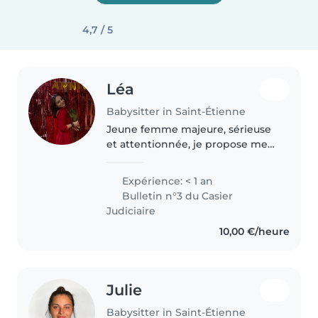
4,7 / 5
Léa
Babysitter in Saint-Étienne
Jeune femme majeure, sérieuse
et attentionnée, je propose mes
services de nounou avec
bienveillance et sécurité. Ayant
Expérience: < 1 an
toujours aimé le contact avec les
Bulletin n°3 du Casier
enfants, je suis à l'aise avec..
Judiciaire
10,00 €/heure
Julie
Babysitter in Saint-Étienne