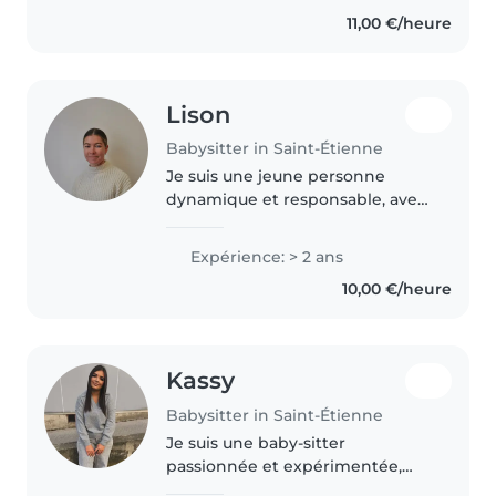
et je travaille en crèche depuis 3
11,00 €/heure
ans, donc je saurai m'occuper..
Lison
Babysitter in Saint-Étienne
Je suis une jeune personne
dynamique et responsable, avec
deux ans d'expérience en garde
d'enfants, principalement avec
Expérience: > 2 ans
des enfants d'âge préscolaire et
10,00 €/heure
scolaire. Je suis à l'aise..
Kassy
Babysitter in Saint-Étienne
Je suis une baby-sitter
passionnée et expérimentée,
prête à prendre soin de vos