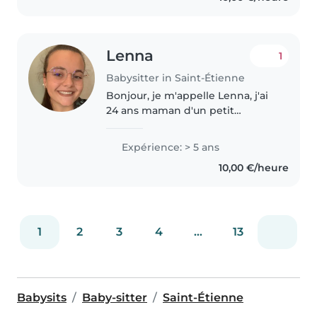
m'adapte à tous..
Lenna
1
Babysitter in Saint-Étienne
Bonjour, je m'appelle Lenna, j'ai
24 ans maman d'un petit
garçons. Titulaire d'une licence
en science de l'éducation et d'un
Expérience: > 5 ans
CAP petite enfance, j'ai acquis
10,00 €/heure
une solide expérience auprès..
1
2
3
4
...
13
Babysits
Baby-sitter
Saint-Étienne