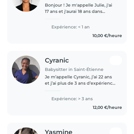
Bonjour ! Je m'appelle Julie, j'ai
17 ans et j'aurai 18 ans dans
quelques mois. Je suis une
personne sérieuse, douce,
Expérience: < 1 an
patiente, manuelle j'aime le
10,00 €/heure
design et je suis responsable et..
Cyranic
Babysitter in Saint-Étienne
Je m’appelle Cyranic, j’ai 22 ans
et j’ai plus de 3 ans d’expérience
dans la garde d’enfants. Être
baby-sitter est pour moi un vrai
Expérience: > 3 ans
plaisir : j’aime partager des
12,00 €/heure
moments de rire, de..
Yasmine