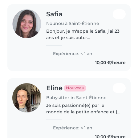
Safia
Nounou à Saint-Étienne
Bonjour, je m'appelle Safia, j'ai 23
ans et je suis auto-
entrepreneuse dans le secteur
des services à la personne. Je
Expérience: < 1 an
propose des services de garde
10,00 €/heure
d'enfants à domicile, que ce soit..
Eline
Nouveau
Babysitter in Saint-Étienne
Je suis passionné(e) par le
monde de la petite enfance et je
propose une garde responsable
et bienveillante pour
Expérience: < 1 an
accompagner vos enfants.
10,00 €/heure
Dynamique et patiente, je