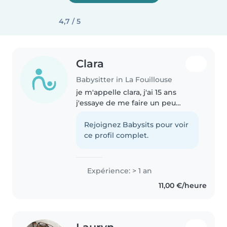
4,7 / 5
Clara
Babysitter in La Fouillouse
je m'appelle clara, j'ai 15 ans
j'essaye de me faire un peu
d'argent poche pour un projet ,
je suis plutôt patience avec les
Rejoignez Babysits pour voir
enfants, et gentille , je sais animé
ce profil complet.
des activités, j'ai..
Expérience: > 1 an
11,00 €/heure