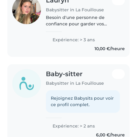
Lauryn
Babysitter in La Fouillouse
Besoin d'une personne de
confiance pour garder vos
enfants, les aider à progresser et
leur faire passer de bons
Expérience: > 3 ans
moments ? Me voilà ! Étudiante
10,00 €/heure
en droit, majeure, véhiculée et
avec..
Baby-sitter
Babysitter in La Fouillouse
Rejoignez Babysits pour voir
ce profil complet.
Expérience: > 2 ans
6,00 €/heure