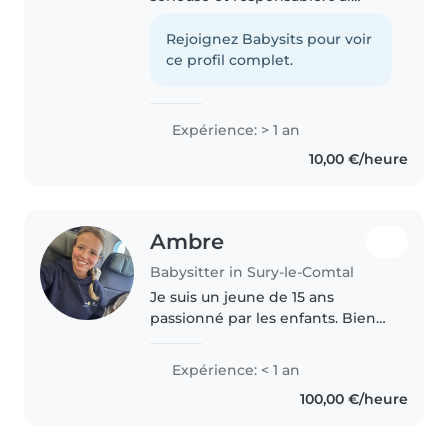
l'habitude de m'occuper
d'enfants, notamment avec mes
Rejoignez Babysits pour voir
cousins, et j'ai déjà effectué un
ce profil complet.
stage en crèche. Patiente et à
l'écoute,..
Expérience: > 1 an
10,00 €/heure
Ambre
Babysitter in Sury-le-Comtal
Je suis un jeune de 15 ans
passionné par les enfants. Bien
que je n'aie pas encore
d'expérience de baby-sitting, je
Expérience: < 1 an
suis très responsable, patient et
100,00 €/heure
sportif. Je parle couramment le..