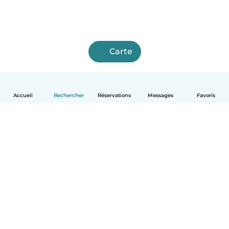
Carte
Accueil
Rechercher
Réservations
Messages
Favoris
Français
Comment ça marche
Aide
Conditions et confidentialité
Tarifs
Coordonnées de l'entreprise