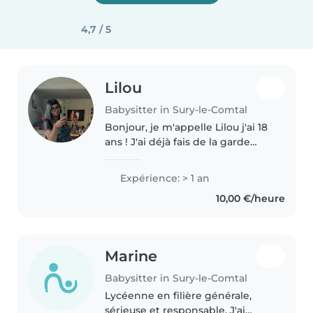
4,7 / 5
Lilou
Babysitter in Sury-le-Comtal
Bonjour, je m'appelle Lilou j'ai 18
ans ! J'ai déjà fais de la garde
d'enfants en bas âge ( 2-6 ans )
et j'ai également travaillé dans
Expérience: > 1 an
un centre social à sury le comtal
10,00 €/heure
ou j'ai pu..
Marine
Babysitter in Sury-le-Comtal
Lycéenne en filière générale,
sérieuse et responsable. J'ai