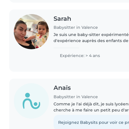
Sarah
Babysitter in Valence
Je suis une baby-sitter expériment
d'expérience auprès des enfants de
aux adolescents. Je suis responsable
ce qui me permet..
Expérience: > 4 ans
Anaïs
Babysitter in Valence
Comme je l'ai déjà dit, je suis lycé
cherche à me faire un petit peu d'
financer une partie de mes études 🧑⚕
fais du violon..
Rejoignez Babysits pour voir ce pr