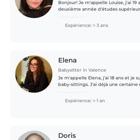
Bonjour! Je m'appelle Louise, j'ai 19 ans et je suis en
deuxième année d'études supérieurs. Je propose 
services de baby-sitting avec plaisir et série
d'expérience,..
Expérience: > 3 ans
Elena
Babysitter in Valence
Je m'appelle Elena, j'ai 18 ans et je 
baby-sittings. J'ai déjà une certaine
enfants grâce à des stages en école 
plusieurs..
Expérience: > 1 an
Doris