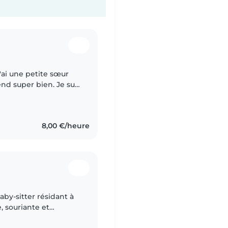
J'ai une petite sœur
nd super bien. Je suis
bijouterie, je vis
8,00 €/heure
baby-sitter résidant à
, souriante et
x besoins et au