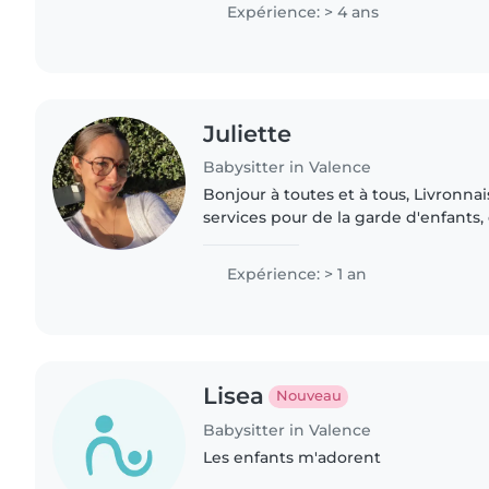
rythme de chaque enfant..
Expérience: > 4 ans
Juliette
Babysitter in Valence
Bonjour à toutes et à tous, Livronnaise, je propose mes
services pour de la garde d'enfants
ponctuelle ou régulière selon vos besoins.
l'expérience auprès des..
Expérience: > 1 an
Lisea
Nouveau
Babysitter in Valence
Les enfants m'adorent