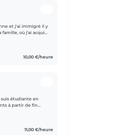
ne et j'ai immigré il y
famille, où j'ai acquis
d'un an de nuit. Par
10,00 €/heure
e suis étudiante en
ts à partir de fin
de l'année scolaire.
11,00 €/heure