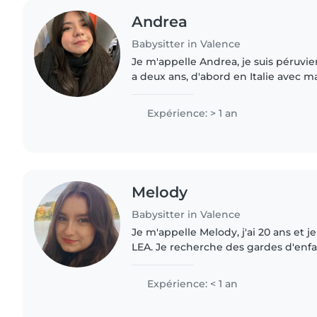
Andrea
Babysitter in Valence
Je m'appelle Andrea, je suis péruvien
a deux ans, d'abord en Italie avec ma 
de l'expérience en gardant un bébé 
la..
Expérience: > 1 an
Melody
Babysitter in Valence
Je m'appelle Melody, j'ai 20 ans et j
LEA. Je recherche des gardes d'enfan
août et suis disponible tout au long 
Sérieuse,..
Expérience: < 1 an