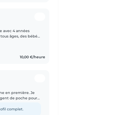
ée avec 4 années
 tous âges, des bébés
, calme et patiente,
10,00 €/heure
enne en première. Je
argent de poche pour
️. A côté du lycée, je
ofil complet.