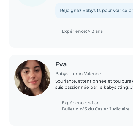
Rejoignez Babysits pour voir ce pr
Expérience: > 3 ans
Eva
Babysitter in Valence
Souriante, attentionnée et toujour
suis passionnée par le babysitting.
gardé mes cousins/ cousine à l'âge d
j'adore m'occuper..
Expérience: < 1 an
Bulletin n°3 du Casier Judiciaire