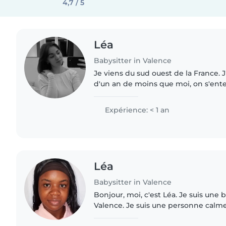
4,7 / 5
Léa
Babysitter in Valence
Je viens du sud ouest de la France. 
d'un an de moins que moi, on s'ente
partie à Valence faire mes études en 
donc seule..
Expérience: < 1 an
Léa
Babysitter in Valence
Bonjour, moi, c'est Léa. Je suis une 
Valence. Je suis une personne calme
patiente. Je m'adapte facilement au