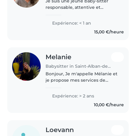
Je suis une jeune baby-sitter
responsable, attentive et
patiente, en première année de
licence de psychologie à
Expérience: < 1 an
Grenoble. Je propose des
15,00 €/heure
activités ludiques et éducatives
pour les enfants..
Melanie
Babysitter in Saint-Alban-de-Roche
Bonjour, Je m'appelle Mélanie et
je propose mes services de
baby-sitting. Sérieuse,
ponctuelle et attentionnée,
Expérience: > 2 ans
j'adore le contact humain et
10,00 €/heure
j'aime passer du temps avec les
enfants...
Loevann