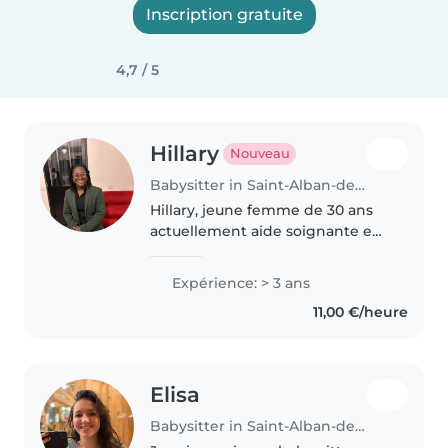
Inscription gratuite
4,7 / 5
Hillary
Nouveau
Babysitter in Saint-Alban-de-Roche
Hillary, jeune femme de 30 ans
actuellement aide soignante en
poste. Je recherche des gardes
d'enfants ponctuels afin de
Expérience: > 3 ans
m'assurer un revenu
11,00 €/heure
complémentaire. J'ai déjà une
première..
Elisa
Babysitter in Saint-Alban-de-Roche