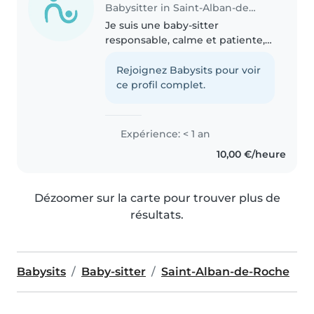
Babysitter in Saint-Alban-de-Roche
Je suis une baby-sitter
responsable, calme et patiente,
idéale pour s'occuper de vos
enfants en bas âge et en âge
Rejoignez Babysits pour voir
préscolaire. Bien que je sois
ce profil complet.
nouvelle dans le domaine, je
possède..
Expérience: < 1 an
10,00 €/heure
Dézoomer sur la carte pour trouver plus de
résultats.
Babysits
Baby-sitter
Saint-Alban-de-Roche