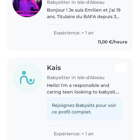
Babysitter in Isle-d'Abeau
Bonjour ! Je suis Emilien et j'ai 19
ans. Titulaire du BAFA depuis 3
ans je travaille pendant les
vacances en centre de loisirs
Expérience: < 1 an
depuis 2 ans et demi et je suis
11,00 €/heure
animateur de camping..
Kais
Babysitter in Isle-d'Abeau
Hello! I'm a responsible and
caring teen looking to babysit.
I'm fluent in English and French
and have experience with
Rejoignez Babysits pour voir
babies and toddlers. I enjoy
ce profil complet.
drawing, reading, and music
and..
Expérience: < 1 an