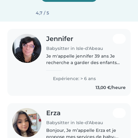
4,7 / 5
Jennifer
Babysitter in Isle-d'Abeau
Je m'appelle jennifer 39 ans Je
recherche a garder des enfants a
partir de 3 ans. Experience de 5
ans service a domicile (scolaire
Expérience: > 6 ans
et handicap) Calme rigoureuse
13,00 €/heure
patiente serieuse Disponible..
Erza
Babysitter in Isle-d'Abeau
Bonjour, Je m’appelle Erza et je
propose mes services de baby-