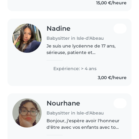
15,00 €/heure
Nadine
Babysitter in Isle-d'Abeau
Je suis une lycéenne de 17 ans,
sérieuse, patiente et
responsable. J'aime m'occuper
des enfants, jouer avec eux, les
Expérience: > 4 ans
aider dans leurs activités et
3,00 €/heure
veiller à leur bien-être. Grâce à..
Nourhane
Babysitter in Isle-d'Abeau
Bonjour, j'espère avoir l'honneur
d'être avec vos enfants avec tout
le soin et l'amour en votre