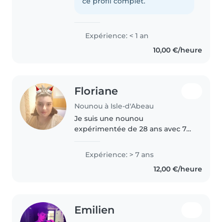
que baby-sitter, j'ai hâte de
ce profil complet.
travailler avec des..
Expérience: < 1 an
10,00 €/heure
Floriane
Nounou à Isle-d'Abeau
Je suis une nounou
expérimentée de 28 ans avec 7
ans d'expérience auprès des
enfants d'âge préscolaire et
Expérience: > 7 ans
scolaire. Je suis calme, patiente
12,00 €/heure
et responsable. J'adore faire la
lecture,..
Emilien