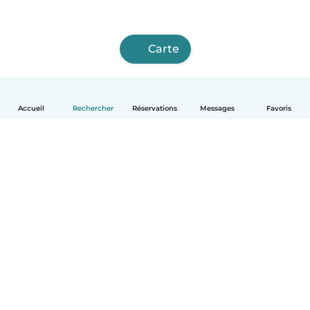
Carte
Accueil
Rechercher
Réservations
Messages
Favoris
Français
Comment ça marche
Aide
Conditions et confidentialité
Tarifs
Coordonnées de l'entreprise