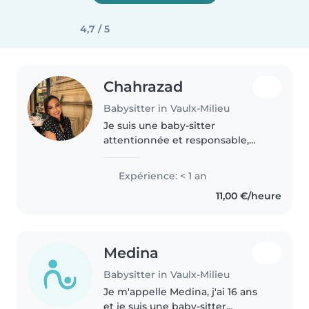
4,7 / 5
Chahrazad
Babysitter in Vaulx-Milieu
Je suis une baby-sitter
attentionnée et responsable,
prête à m'occuper de vos
enfants avec humour et sérieux.
Expérience: < 1 an
Titulaire du secourisme, je
11,00 €/heure
maîtrise les bases des travaux
manuels et..
Medina
Babysitter in Vaulx-Milieu
Je m'appelle Medina, j'ai 16 ans
et je suis une baby-sitter