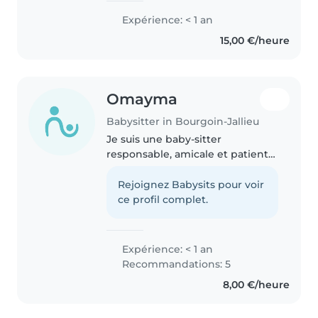
Expérience: < 1 an
15,00 €/heure
Omayma
Babysitter in Bourgoin-Jallieu
Je suis une baby-sitter
responsable, amicale et patiente,
prête à s'occuper de vos enfants
avec soin et attention. Bien que
Rejoignez Babysits pour voir
je n'aie pas d'expérience
ce profil complet.
formelle, je suis passionnée par..
Expérience: < 1 an
Recommandations: 5
8,00 €/heure