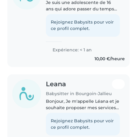
Je suis une adolescente de 16
ans qui adore passer du temps
avec les enfants. Bien que je
n'aie pas encore d'expérience
Rejoignez Babysits pour voir
officielle, j'ai beaucoup
ce profil complet.
d'enthousiasme et de patience
pour..
Expérience: < 1 an
10,00 €/heure
Leana
Babysitter in Bourgoin-Jallieu
Bonjour, Je m'appelle Léana et je
souhaite proposer mes services
pour du babysitting. J'aime
beaucoup m'occuper des
Rejoignez Babysits pour voir
enfants et je suis une personne
ce profil complet.
sérieuse, patiente et à l'écoute...