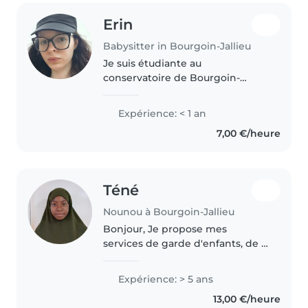
Erin
Babysitter in Bourgoin-Jallieu
Je suis étudiante au
conservatoire de Bourgoin-
Jallieu à temps partiel. Je peux
donc garder et m'occuper des
Expérience: < 1 an
enfants la moitié de la semaine.
7,00 €/heure
J'ai le permis automatique mais
pas de..
Téné
Nounou à Bourgoin-Jallieu
Bonjour, Je propose mes
services de garde d'enfants, de 6
mois et plus. Je suis disponible
toute la journée selon vos
Expérience: > 5 ans
besoins. Titulaire du BAFA, j'ai de
13,00 €/heure
l'expérience en tant