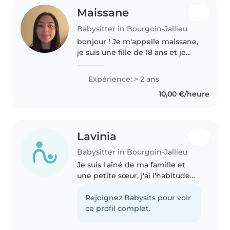
Maissane
Babysitter in Bourgoin-Jallieu
bonjour ! Je m'appelle maissane,
je suis une fille de 18 ans et je
suis en recherche active
d'enfants a garder. Je suis déjà
Expérience: > 2 ans
baby-sitter (hors nounou top) et
10,00 €/heure
je garde des enfants entre..
Lavinia
Babysitter in Bourgoin-Jallieu
Je suis l'aîné de ma famille et
une petite sœur, j'ai l'habitude
de garder des enfants de
n'importe quel âge, je suis très
Rejoignez Babysits pour voir
souriante, patiente ,gentille
ce profil complet.