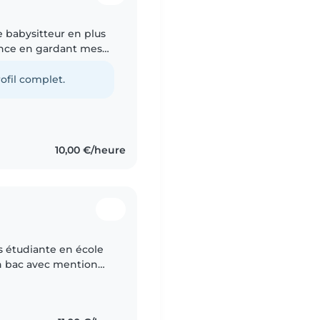
e babysitteur en plus
ience en gardant mes
te, responsable et à
ofil complet.
10,00 €/heure
is étudiante en école
on bac avec mention
ants de mes 14 à mes