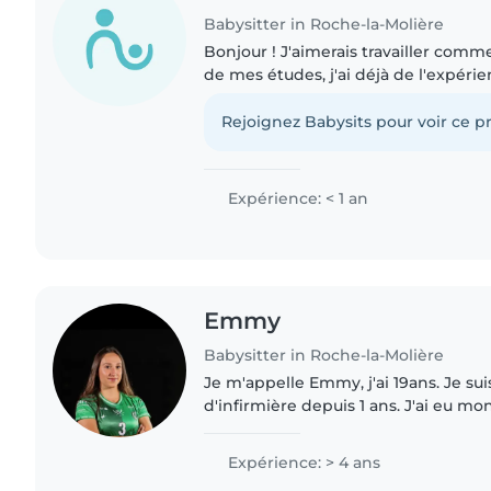
Babysitter in Roche-la-Molière
Bonjour ! J'aimerais travailler comm
de mes études, j'ai déjà de l'expér
cousins. Je suis une personne patien
l'écoute,..
Rejoignez Babysits pour voir ce pr
Expérience: < 1 an
Emmy
Babysitter in Roche-la-Molière
Je m'appelle Emmy, j'ai 19ans. Je su
d'infirmière depuis 1 ans. J'ai eu m
l'année dernière. j'ai gardé des enf
18 ans. Des..
Expérience: > 4 ans