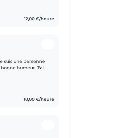
âce à ceux de ma
12,00 €/heure
 je suis une personne
e bonne humeur. J'ai
issons et des enfants
10,00 €/heure