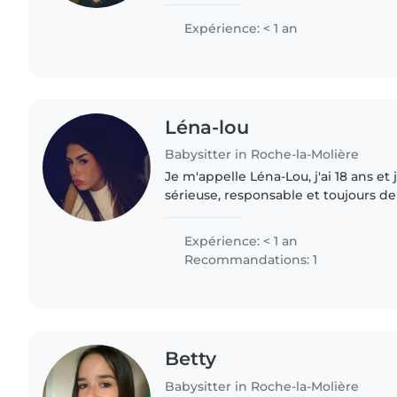
enfants en bas âges notamment gr
famille. J'adore..
Expérience: < 1 an
Léna-lou
Babysitter in Roche-la-Molière
Je m'appelle Léna-Lou, j'ai 18 ans et
sérieuse, responsable et toujours d
déjà de l'expérience avec des nourr
en bas âge,..
Expérience: < 1 an
Recommandations: 1
Betty
Babysitter in Roche-la-Molière