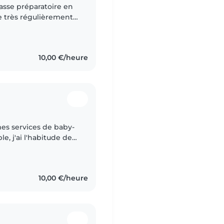
sse préparatoire en
e très régulièrement à
 et les vacances. Issu
10,00 €/heure
es services de baby-
e, j'ai l'habitude de
ges. J'aime organiser
10,00 €/heure