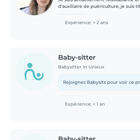
d'auxiliaire de puériculture, je suis ti
baccalauréat professionnel de soins 
personne et j'effectue des remplac
Expérience: > 2 ans
Baby-sitter
Babysitter in Unieux
Rejoignez Babysits pour voir ce pr
Expérience: < 1 an
Baby-sitter