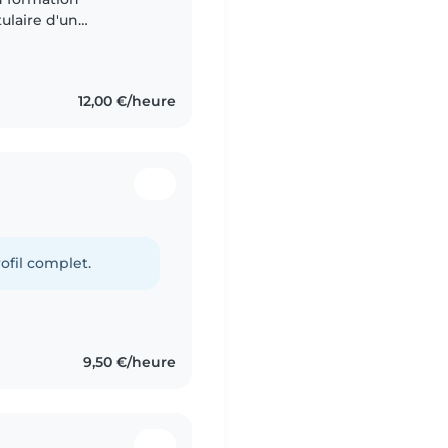
tulaire d'un
et services a la
ements..
12,00 €/heure
ofil complet.
9,50 €/heure