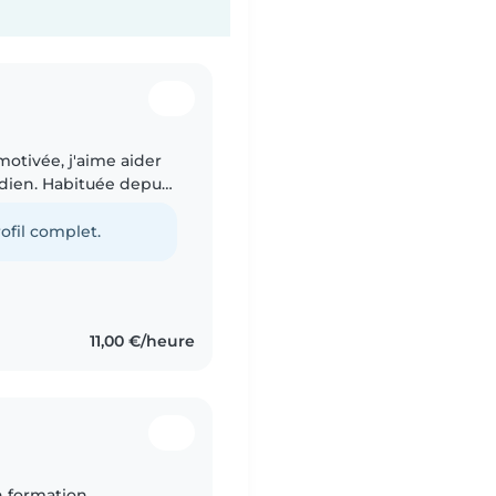
motivée, j'aime aider
idien. Habituée depuis
ne grande maison, je
ofil complet.
11,00 €/heure
n formation