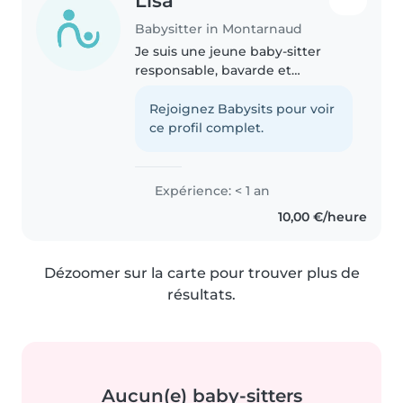
Lisa
Babysitter in Montarnaud
Je suis une jeune baby-sitter
responsable, bavarde et
enthousiaste, prête à s'occuper
de vos enfants avec soin et
Rejoignez Babysits pour voir
attention. Je suis à l'aise avec les
ce profil complet.
animaux, la cuisine et les tâches..
Expérience: < 1 an
10,00 €/heure
Dézoomer sur la carte pour trouver plus de
résultats.
Aucun(e) baby-sitters