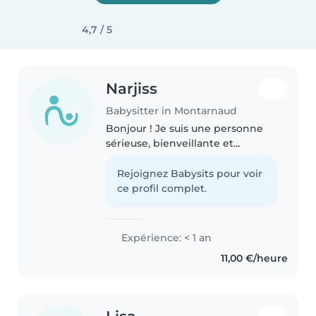
4,7 / 5
Narjiss
Babysitter in Montarnaud
Bonjour ! Je suis une personne
sérieuse, bienveillante et
responsable, qui aime passer du
temps avec les enfants. Je suis à
Rejoignez Babysits pour voir
l'écoute, patiente et j'aime
ce profil complet.
proposer des activités adaptées..
Expérience: < 1 an
11,00 €/heure