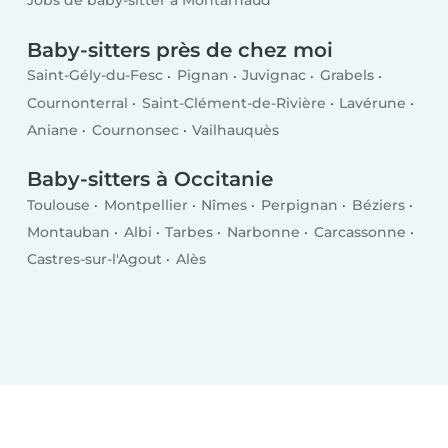
Jobs de baby-sitter à Montarnaud
Baby-sitters près de chez moi
Saint-Gély-du-Fesc
Pignan
Juvignac
Grabels
Cournonterral
Saint-Clément-de-Rivière
Lavérune
Aniane
Cournonsec
Vailhauquès
Baby-sitters à Occitanie
Toulouse
Montpellier
Nîmes
Perpignan
Béziers
Montauban
Albi
Tarbes
Narbonne
Carcassonne
Castres-sur-l'Agout
Alès