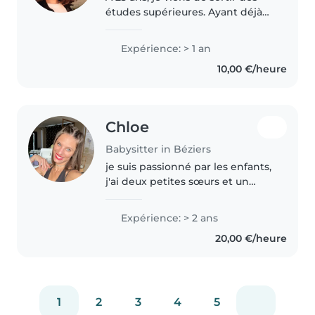
études supérieures. Ayant déjà
fait des gardes d'enfants et de
l'aide au devoir je me tourne vers
Expérience: > 1 an
vous pour continuer cette
10,00 €/heure
expérience très enrichissante...
Chloe
Babysitter in Béziers
je suis passionné par les enfants,
j'ai deux petites sœurs et un
diplôme enfance, je suis très
compétente et motivé à garder
Expérience: > 2 ans
vos petits bouts
20,00 €/heure
1
2
3
4
5