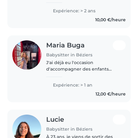
ans d'expérience auprès
d'enfants de tous âges. Je parle
Expérience: > 2 ans
français et portugais et je suis
10,00 €/heure
certifiée en premiers secours.
Créative..
Maria Buga
Babysitter in Béziers
J'ai déjà eu l'occasion
d'accompagner des enfants
grâce au tutorat scolaire ainsi
qu'à travers mon engagement
Expérience: > 1 an
avec l'UNICEF, où j'anime des
12,00 €/heure
activités et des ateliers de
sensibilisation...
Lucie
Babysitter in Béziers
À 23 ans, je viens de sortir des