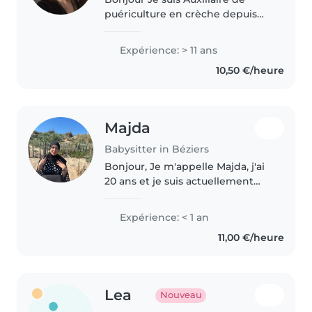
puériculture en crèche depuis
de nombreuses années et j'ai fais
plusieurs fois de l'intérim en
Expérience: > 11 ans
maternité. Je fais
10,50 €/heure
occasionnellement du
babysitting..
Majda
Babysitter in Béziers
Bonjour, Je m'appelle Majda, j'ai
20 ans et je suis actuellement
étudiante. Sérieuse, responsable
et bienveillante, j'aime beaucoup
Expérience: < 1 an
le contact avec les enfants et
11,00 €/heure
prendre soin d'eux...
Lea
Nouveau