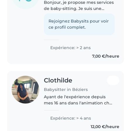
Bonjour, je propose mes services
de baby-sitting. Je suis une
personne sérieuse, fiable et
motivée, et je m'engage à
Rejoignez Babysits pour voir
m'occuper de vos enfants avec
ce profil complet.
attention et bienveillance. Baby-
sitter..
Expérience: > 2 ans
7,00 €/heure
Clothilde
Babysitter in Béziers
Ayant de l'expérience depuis
mes 16 ans dans l'animation chez
l'habitude de gérer un groupe.
Les fratries ne sont pas un frein
Expérience: > 4 ans
pour moi. L'an dernier, après
12,00 €/heure
mon baccalauréat j'ai..