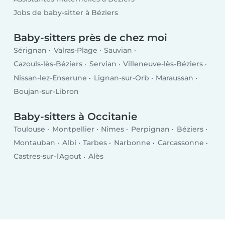
Jobs de baby-sitter à Béziers
Baby-sitters près de chez moi
Sérignan
Valras-Plage
Sauvian
Cazouls-lès-Béziers
Servian
Villeneuve-lès-Béziers
Nissan-lez-Enserune
Lignan-sur-Orb
Maraussan
Boujan-sur-Libron
Baby-sitters à Occitanie
Toulouse
Montpellier
Nîmes
Perpignan
Béziers
Montauban
Albi
Tarbes
Narbonne
Carcassonne
Castres-sur-l'Agout
Alès