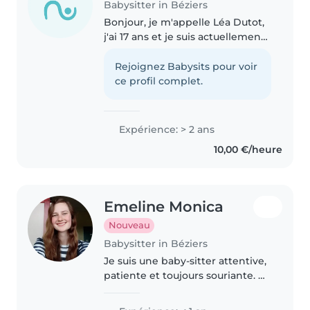
Babysitter in Béziers
Bonjour, je m'appelle Léa Dutot,
j'ai 17 ans et je suis actuellement
en terminale Bac Professionnel
ASSP (Accompagnement, Soins
Rejoignez Babysits pour voir
et Services à la Personne). Je suis
ce profil complet.
une personne joyeuse,..
Expérience: > 2 ans
10,00 €/heure
Emeline Monica
Nouveau
Babysitter in Béziers
Je suis une baby‐sitter attentive,
patiente et toujours souriante. À
l'écoute des enfants, je suis
titulaire du PSC1 et je parle