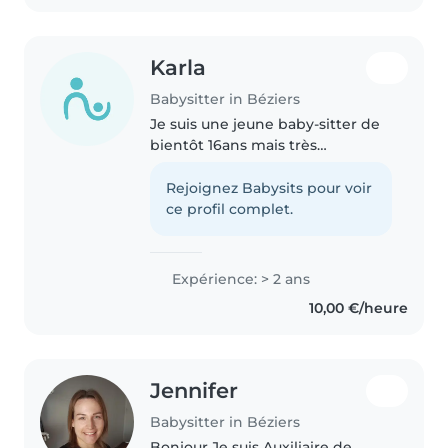
Karla
Babysitter in Béziers
Je suis une jeune baby-sitter de
bientôt 16ans mais très
responsable et je fait du baby-
sitting pour de vrai depuis mes
Rejoignez Babysits pour voir
13ans mais j’ai commencé à aidé
ce profil complet.
mes parents avec mes frères..
Expérience: > 2 ans
10,00 €/heure
Jennifer
Babysitter in Béziers
Bonjour Je suis Auxiliaire de