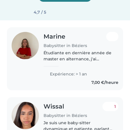
4,7 / 5
Marine
Babysitter in Béziers
Étudiante en dernière année de
master en alternance, j'ai
l'habitude de garder mes petits
cousins depuis plusieurs années.
Expérience: > 1 an
Patiente, responsable et toujours
7,00 €/heure
de bonne humeur, j'aime..
Wissal
1
Babysitter in Béziers
Je suis une baby-sitter
dynamique et patiente, parlant