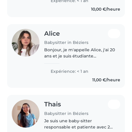
Expérience: < 1 an
couramment français et anglais.
10,00 €/heure
Je propose la garde..
Alice
Babysitter in Béziers
Bonjour, je m'appelle Alice, j'ai 20
ans et je suis étudiante
infirmière. Je viens de valider ma
deuxième année et je passe en
Expérience: < 1 an
troisième année. Sérieuse,
11,00 €/heure
patiente et bienveillante,..
Thais
Babysitter in Béziers
Je suis une baby-sitter
responsable et patiente avec 2