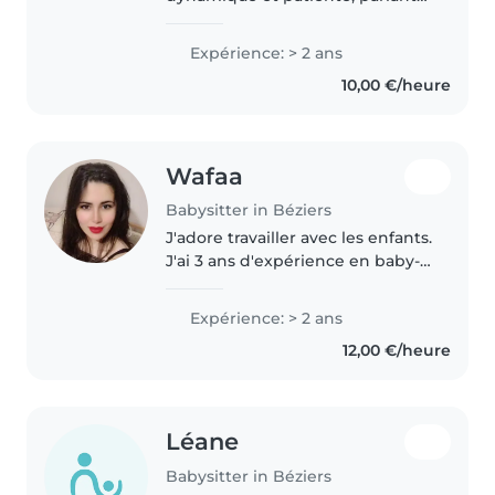
français et arabe, avec 2 ans
d'expérience en garde d'enfants.
Expérience: > 2 ans
J'aime m'occuper des enfants de
10,00 €/heure
tous âges, des tout-petits aux..
Wafaa
Babysitter in Béziers
J'adore travailler avec les enfants.
J'ai 3 ans d'expérience en baby-
sitting, principalement avec des
bébés et des enfants en bas âge.
Expérience: > 2 ans
J'ai également de l'expérience
12,00 €/heure
avec les enfants..
Léane
Babysitter in Béziers