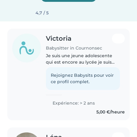
4,7 / 5
Victoria
Babysitter in Cournonsec
Je suis une jeune adolescente
qui est encore au lycée je suis
dans un bac pro animation je
pratique du sport
Rejoignez Babysits pour voir
quotidiennement et je cherche
ce profil complet.
du travail pour financer mon
permis
Expérience: > 2 ans
5,00 €/heure