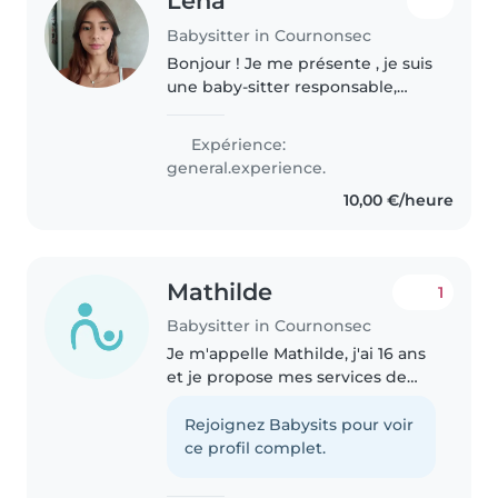
Léna
Babysitter in Cournonsec
Bonjour ! Je me présente , je suis
une baby-sitter responsable,
attentive et empathique, et je
suis capable de m'occuper de
Expérience:
vos enfants pour que vous
general.experience.
puissiez travailler ou même
10,00 €/heure
sortir..
Mathilde
1
Babysitter in Cournonsec
Je m'appelle Mathilde, j'ai 16 ans
et je propose mes services de
baby-sitting. Je suis une
personne sérieuse, responsable
Rejoignez Babysits pour voir
et à l'écoute des enfants. J'aime
ce profil complet.
passer du temps avec eux,..