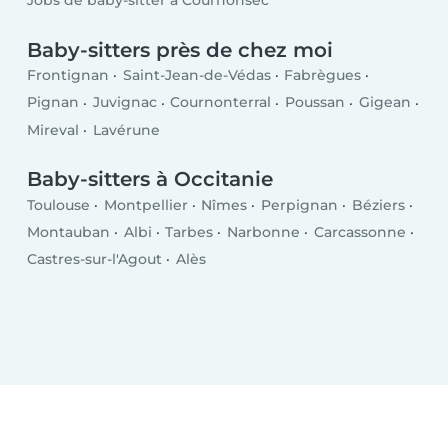
Jobs de baby-sitter à Cournonsec
Baby-sitters près de chez moi
Frontignan
Saint-Jean-de-Védas
Fabrègues
Pignan
Juvignac
Cournonterral
Poussan
Gigean
Mireval
Lavérune
Baby-sitters à Occitanie
Toulouse
Montpellier
Nîmes
Perpignan
Béziers
Montauban
Albi
Tarbes
Narbonne
Carcassonne
Castres-sur-l'Agout
Alès