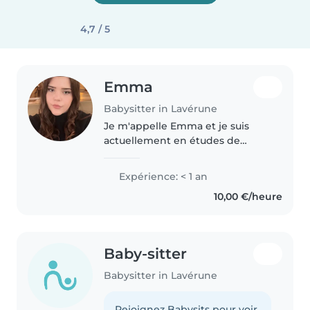
4,7 / 5
Emma
Babysitter in Lavérune
Je m'appelle Emma et je suis
actuellement en études de
médecine avec le projet de
devenir sage-femme. J'aime
Expérience: < 1 an
beaucoup le contact avec les
10,00 €/heure
enfants et j'ai toujours apprécié
m'occuper..
Baby-sitter
Babysitter in Lavérune
Rejoignez Babysits pour voir