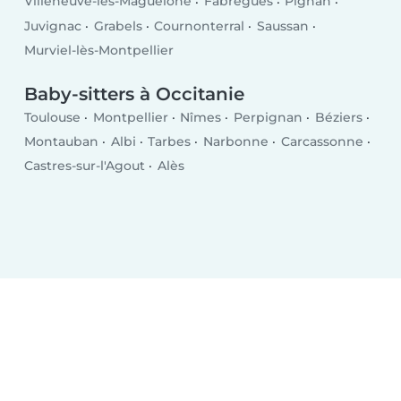
Villeneuve-lès-Maguelone
Fabrègues
Pignan
Juvignac
Grabels
Cournonterral
Saussan
Murviel-lès-Montpellier
Baby-sitters à Occitanie
Toulouse
Montpellier
Nîmes
Perpignan
Béziers
Montauban
Albi
Tarbes
Narbonne
Carcassonne
Castres-sur-l'Agout
Alès