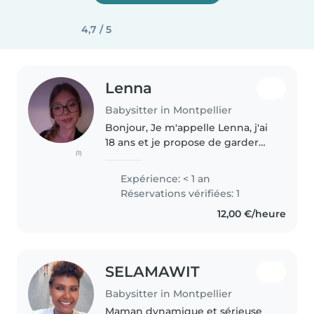
4,7 / 5
Lenna
Babysitter in Montpellier
Bonjour, Je m'appelle Lenna, j'ai
18 ans et je propose de garder
(1)
vos enfants avec sérieux et
bienveillance. Patiente,
Expérience: < 1 an
responsable et attentive, j'ai déjà
Réservations vérifiées: 1
de l'expérience grâce à mon..
12,00 €/heure
SELAMAWIT
Babysitter in Montpellier
Maman dynamique et sérieuse