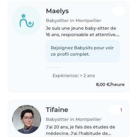
Maelys
Babysitter in Montpellier
Je suis une jeune baby-sitter de
16 ans, responsable et attentive.
J'adore vraiment être avec des
enfants, j'ai un peu plus de 2 ans
Rejoignez Babysits pour voir
d'expérience à garder des
ce profil complet.
enfants de tout âges,..
Expérience: > 2 ans
8,00 €/heure
Tifaine
1
Babysitter in Montpellier
J'ai 20 ans, je fais des études de
médecine. J'ai l'habitude de