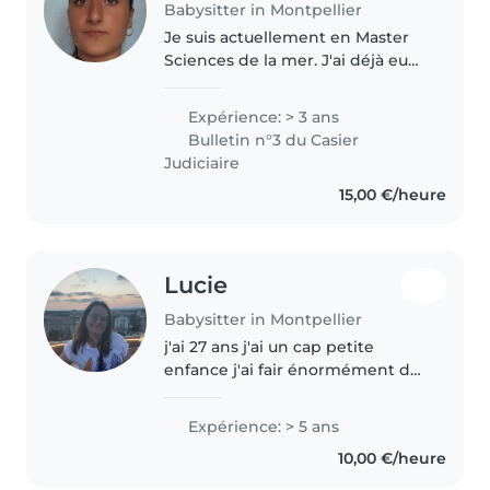
Babysitter in Montpellier
Je suis actuellement en Master
Sciences de la mer. J'ai déjà eu
l'occasion de garder des enfants
dès 3 ans, et j'ai travaillé en tant
Expérience: > 3 ans
qu'animatrice en centre de
Bulletin n°3 du Casier
loisirs avec des enfants..
Judiciaire
15,00 €/heure
Lucie
Babysitter in Montpellier
j'ai 27 ans j'ai un cap petite
enfance j'ai fair énormément de
periscolaire et déjà fair de la
garde d'enfant j'ai travailler en
Expérience: > 5 ans
crèche en école maternelle en
10,00 €/heure
école primaire j'ai..