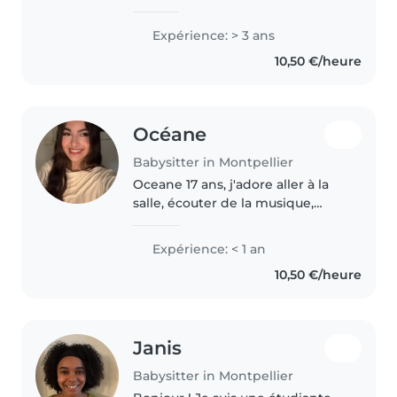
garder des enfants de 6 mois à 6
ans, mais je peux m'occuper des
Expérience: > 3 ans
plus grands également ! J'ai
10,50 €/heure
commencé en gardant les..
Océane
Babysitter in Montpellier
Oceane 17 ans, j'adore aller à la
salle, écouter de la musique,
regarder des coucher de paradis
finalement ! Je suis aussi un
Expérience: < 1 an
moulin à paroles lorsque je suis
10,50 €/heure
moins timide haha. Je..
Janis
Babysitter in Montpellier