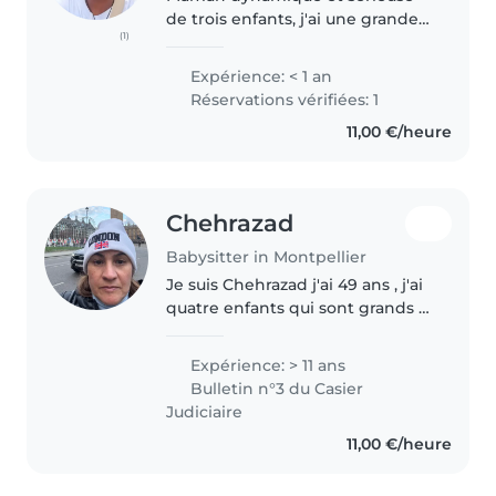
de trois enfants, j'ai une grande
(1)
habitude des plus petits et de
leur rythme au quotidien. De
Expérience: < 1 an
plus, mon expérience
Réservations vérifiées: 1
professionnelle dans l'hôtellerie-
11,00 €/heure
restauration..
Chehrazad
Babysitter in Montpellier
Je suis Chehrazad j'ai 49 ans , j'ai
quatre enfants qui sont grands la
toute dernière a 15 ans , j'aime
bien les enfants, les garder et
Expérience: > 11 ans
faire des activités. Je suis
Bulletin n°3 du Casier
disponible tous..
Judiciaire
11,00 €/heure