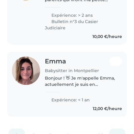
présentation ! Je m'appelle
Keina j'ai 20 ans. J'ai assurée du
Expérience: > 2 ans
babysitting régulier, cinq fois par
Bulletin n°3 du Casier
semaine ainsi que les..
Judiciaire
10,00 €/heure
Emma
Babysitter in Montpellier
Bonjour ! 👋 Je m'appelle Emma,
actuellement je suis en
formation dans le but de devenir
auxiliaire de puériculture, j'adore
Expérience: < 1 an
passer du temps avec les enfants
12,00 €/heure
! Je suis patiente, responsable..