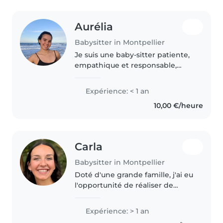
Aurélia
Babysitter in Montpellier
Je suis une baby-sitter patiente,
empathique et responsable,
idéale pour s'occuper de vos
enfants. Actuellement étudiante
Expérience: < 1 an
en sciences (SVSE), je suis
10,00 €/heure
certifiée en premiers secours...
Carla
Babysitter in Montpellier
Doté d'une grande famille, j'ai eu
l'opportunité de réaliser de
nombreuses expériences dans la
garde d'enfants de différents
Expérience: > 1 an
âge. Je suis toujours ponctuelle