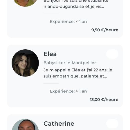
Bonjour ! Je suis une étudiante
irlando-ougandaise et je vis
actuellement à Montpellier, où
j'apprends le français. J'ai de
Expérience: < 1 an
l'expérience avec les enfants
9,50 €/heure
dans différents contextes...
Elea
Babysitter in Montpellier
Je m'appelle Eléa et j'ai 22 ans, je
suis empathique, patiente et
drôle, idéale pour s'occuper de
vos enfants. Je suis à l'aise avec
Expérience: > 1 an
les tout-petits, les enfants d'âge
13,00 €/heure
préscolaire..
Catherine