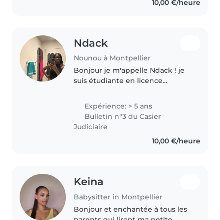
10,00 €/heure
et j'aime organiser des..
Ndack
Nounou à Montpellier
Bonjour je m'appelle Ndack ! je
suis étudiante en licence
d'histoire. Je suis l'aîné d'une
famille composée de trois
Expérience: > 5 ans
enfants donc j'ai souvent été
Bulletin n°3 du Casier
amené, plus jeune, à m'occuper
Judiciaire
de..
10,00 €/heure
Keina
Babysitter in Montpellier
Bonjour et enchantée à tous les
parents qui liront ma petite