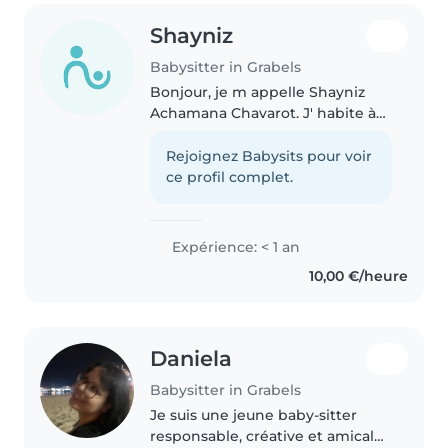
Shayniz
Babysitter in Grabels
Bonjour, je m appelle Shayniz
Achamana Chavarot. J' habite à
Montpellier plus précisément à
Grabels. J ai actuellement 16 ans
Rejoignez Babysits pour voir
et je suis élève au lycée Turgot
ce profil complet.
Montpellier en seconde..
Expérience: < 1 an
10,00 €/heure
Daniela
Babysitter in Grabels
Je suis une jeune baby-sitter
responsable, créative et amicale