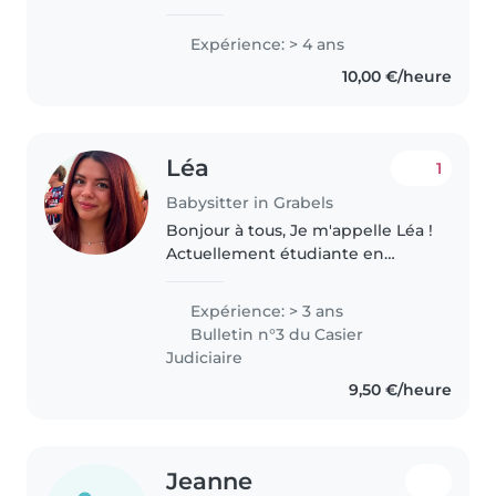
avec 4 ans d'expérience en
garde d'enfants. J'ai un Bac et je
Expérience: > 4 ans
parle couramment l'anglais,
10,00 €/heure
l'espagnol, le français et..
Léa
1
Babysitter in Grabels
Bonjour à tous, Je m'appelle Léa !
Actuellement étudiante en
Mastère Manager de l'Immobilier
et alternance au sein de CDC
Expérience: > 3 ans
Habitat, je suis à la recherche
Bulletin n°3 du Casier
d'une famille ayant besoin..
Judiciaire
9,50 €/heure
Jeanne