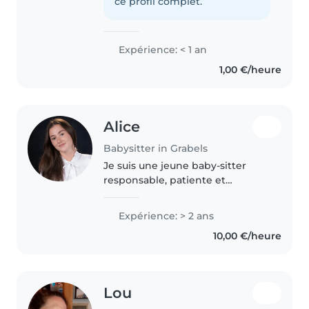
seconde générale, je suis à l'aise
ce profil complet.
avec les tâches ménagères et
l'aide..
Expérience: < 1 an
1,00 €/heure
Alice
Babysitter in Grabels
Je suis une jeune baby-sitter
responsable, patiente et
empathique, avec deux ans
d'expérience en garde d'enfants,
Expérience: > 2 ans
des bébés aux écoliers mais
10,00 €/heure
également grande sœur de deux
petites..
Lou