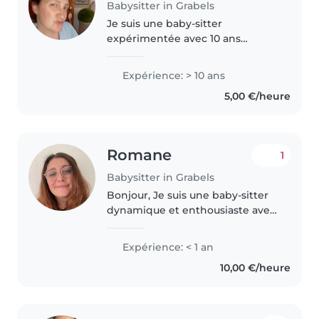
Babysitter in Grabels
Je suis une baby-sitter
expérimentée avec 10 ans
d'expérience, ayant pris soin
d'enfants de tous âges, y
Expérience: > 10 ans
compris ceux avec des besoins
5,00 €/heure
spéciaux comme les troubles
anxieux. En tant..
Romane
1
Babysitter in Grabels
Bonjour, Je suis une baby-sitter
dynamique et enthousiaste avec
une formation d'infirmière et j’ai
également mon BAFA. Bien que
Expérience: < 1 an
je n'aie pas encore beaucoup
10,00 €/heure
d'expérience professionnelle..