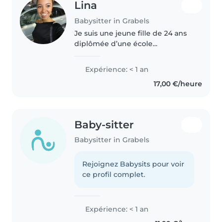
Lina
Babysitter in Grabels
Je suis une jeune fille de 24 ans
diplômée d’une école
d’ingénieur et je souhaite garder
des enfants durant l’été afin de
Expérience: < 1 an
m’occuper un peu et car j’adore
17,00 €/heure
les enfants ! Je parle anglais..
Baby-sitter
Babysitter in Grabels
Rejoignez Babysits pour voir
ce profil complet.
Expérience: < 1 an