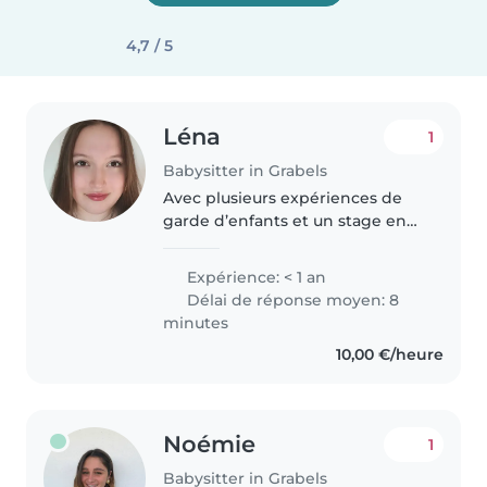
4,7 / 5
Léna
1
Babysitter in Grabels
Avec plusieurs expériences de
garde d’enfants et un stage en
crèche depuis 4 mois, je suis à
l’aise avec les tout-petits ( à
Expérience: < 1 an
partir de 3 mois ) comme avec
Délai de réponse moyen: 8
les plus grands. Passionnée..
minutes
10,00 €/heure
Noémie
1
Babysitter in Grabels