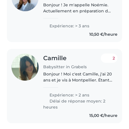
Bonjour ! Je m'appelle Noémie.
Actuellement en préparation de
la formation CCA pour devenir
hôtesse de l'air, je suis une
Expérience: > 3 ans
personne sérieuse, bienveillante
10,50 €/heure
et responsable. Étant la..
Camille
2
Babysitter in Grabels
Bonjour ! Moi c'est Camille, j'ai 20
ans et je vis à Montpellier. Étant
actuellement en 3 eme kiné à
l'étranger,je parle couramment
Expérience: > 2 ans
espagnol, avec de bonnes bases
Délai de réponse moyen: 2
en anglais . J'ai..
heures
15,00 €/heure