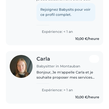
première. Je cherche à garder
un enfant (qui a au minimum 5
Rejoignez Babysits pour voir
ans) du 3 au 17 août Je suis
ce profil complet.
créative , donc j'essayerais..
Expérience: < 1 an
10,00 €/heure
Carla
Babysitter in Montauban
Bonjour, Je m'appelle Carla et je
souhaite proposer mes services
de baby-sitting car j'aime
beaucoup les enfants et j'ai déjà
Expérience: > 1 an
de l'expérience grâce à la garde
10,00 €/heure
de mes cousins et cousines...