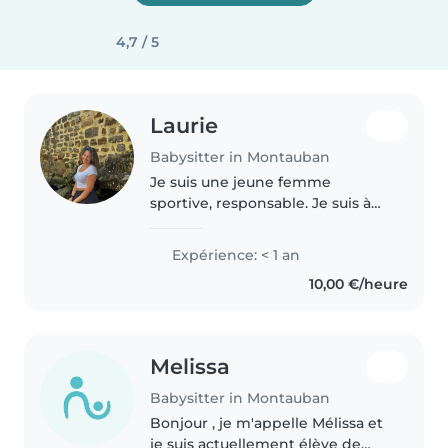
4,7 / 5
Laurie
Babysitter in Montauban
Je suis une jeune femme
sportive, responsable. Je suis à
l'aise avec les animaux, la cuisine
et les tâches ménagères. J'ai une
Expérience: < 1 an
voiture/moto et je suis prête à
10,00 €/heure
venir chez vous pour..
Melissa
Babysitter in Montauban
Bonjour , je m'appelle Mélissa et
je suis actuellement élève de