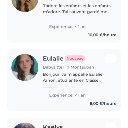
J'adore les enfants et les enfants
m'adore. J'ai souvent gardé mes
cousins. Je suis très polyvalente,
je peux les faire jouer, leur faire la
Expérience: < 1 an
lecture, aider aux devoirs etc. Je
10,00 €/heure
suis..
Eulalie
Nouveau
Babysitter in Montauban
Bonjour! Je m'appelle Eulalie
Arnon, étudiante en Classe
Preparatoires à la rentrée. Je suis
donc à la recherche d'un petit
Expérience: < 1 an
job d'étudiant pendant les
8,00 €/heure
vacances. J'ai toujours aimé..
Kaëlys