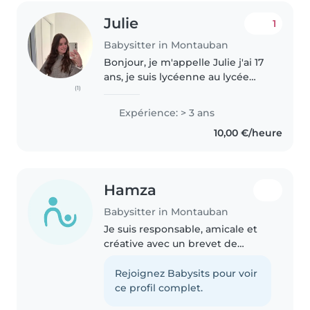
Julie
1
Babysitter in Montauban
Bonjour, je m'appelle Julie j'ai 17
ans, je suis lycéenne au lycée
(1)
Antoine Bourdelle à Montauban.
J'adore garder des enfants, que
Expérience: > 3 ans
ce soit pour faire de la pâtisserie,
10,00 €/heure
des jeux de sociétés,..
Hamza
Babysitter in Montauban
Je suis responsable, amicale et
créative avec un brevet de
babysitting. Expérimentée avec
les enfants d'âge préscolaire,
Rejoignez Babysits pour voir
j'adore les jeux et la cuisine.
ce profil complet.
Disponible pour des soirées..