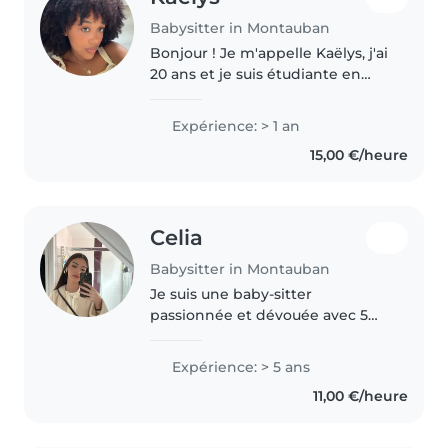
Babysitter in Montauban
Bonjour ! Je m'appelle Kaëlys, j'ai
20 ans et je suis étudiante en
licence Design. J'ai de
l'expérience auprès des enfants
Expérience: > 1 an
grâce à plusieurs expériences de
15,00 €/heure
baby-sitting, à mon stage..
Celia
Babysitter in Montauban
Je suis une baby-sitter
passionnée et dévouée avec 5
ans d'expérience auprès
d'enfants de tous âges, de la
Expérience: > 5 ans
maternelle aux primaires.
11,00 €/heure
Titulaire d'une formation en
soins et sanitaire,..