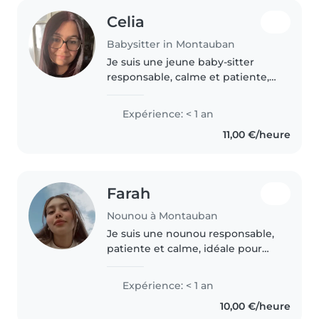
Celia
Babysitter in Montauban
Je suis une jeune baby-sitter
responsable, calme et patiente,
idéale pour s'occuper de vos
enfants. Bien que je débute dans
Expérience: < 1 an
le domaine, je suis certifiée en
11,00 €/heure
premiers secours et j'ai..
Farah
Nounou à Montauban
Je suis une nounou responsable,
patiente et calme, idéale pour
s'occuper de vos enfants en bas
âge. Bien que je n'aie pas
Expérience: < 1 an
d'expérience professionnelle, je
10,00 €/heure
possède des compétences en..