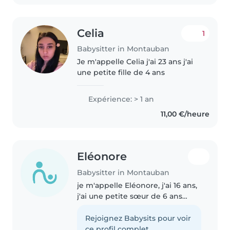
Celia
1
Babysitter in Montauban
Je m'appelle Celia j'ai 23 ans j'ai
une petite fille de 4 ans
Expérience: > 1 an
11,00 €/heure
Eléonore
Babysitter in Montauban
je m'appelle Eléonore, j'ai 16 ans,
j'ai une petite sœur de 6 ans
avec qui je passe beaucoup de
temps. j'adore jouer avec elle et
Rejoignez Babysits pour voir
lui apprendre des choses. je ne
ce profil complet.