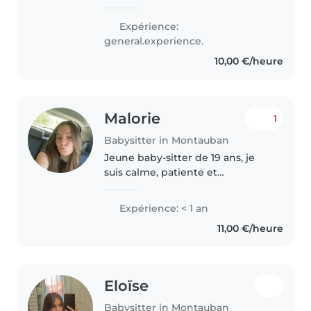
Expérience:
general.experience.
10,00 €/heure
Malorie
1
Babysitter in Montauban
Jeune baby-sitter de 19 ans, je
suis calme, patiente et
responsable. Bien que j’ai de
d'expérience, j'ai beaucoup
Expérience: < 1 an
d'enthousiasme pour le travail
11,00 €/heure
auprès des tout-petits,
notamment les..
Eloïse
Babysitter in Montauban