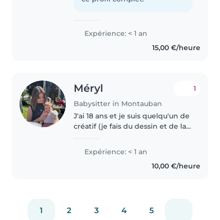
pratique pas de sport..
Expérience: < 1 an
15,00 €/heure
Méryl
1
Babysitter in Montauban
J'ai 18 ans et je suis quelqu'un de
créatif (je fais du dessin et de la
musique) J'adore les relations
humaines, mais les seules
Expérience: < 1 an
expériences que j'ai avec les
10,00 €/heure
enfants sont dans le..
1
2
3
4
5