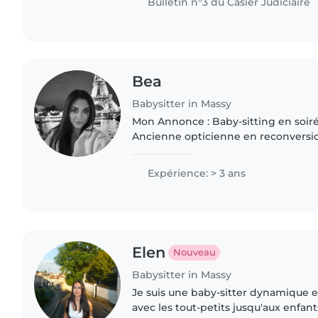
Bulletin n°3 du Casier Judiciaire
Bea
Babysitter in Massy
Mon Annonce : Baby-sitting en soirée 
Ancienne opticienne en reconversio
Douceur et sérieux pour vos enfants
Actuellement en pleine..
Expérience: > 3 ans
Elen
Nouveau
Babysitter in Massy
Je suis une baby-sitter dynamique et
avec les tout-petits jusqu'aux enfant