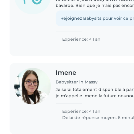
bavarde. Bien que je n'aie pas enco
j'adore passer du temps avec les en
des tout-petits..
Rejoignez Babysits pour voir ce pr
Expérience: < 1 an
Imene
Babysitter in Massy
Je serai totalement disponible à partir d
je m'appelle imene la future nounou 
25 ans et je suis étudiante à Paris Cit
second..
Expérience: < 1 an
Délai de réponse moyen: 6 minu