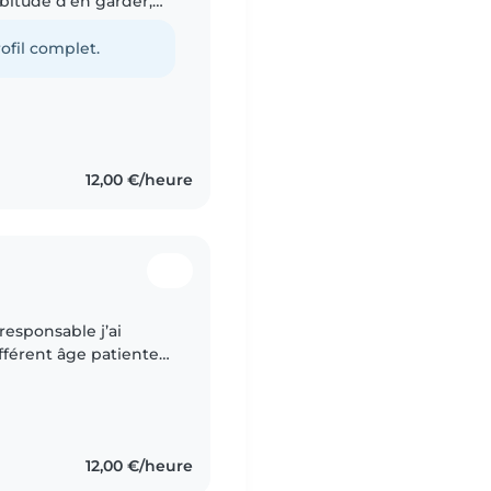
abitude d'en garder,
s âgés de 3 à 12 ans.
ofil complet.
12,00 €/heure
t âge patiente
ance je m’adapte
12,00 €/heure