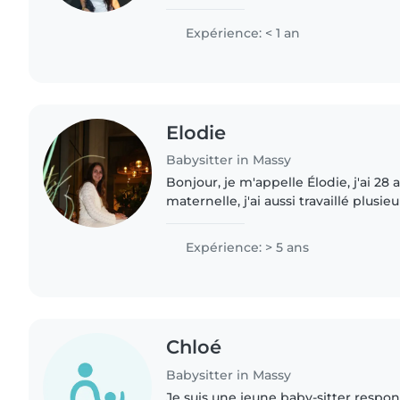
Polyvalente et créative, je propose a
lecture..
Expérience: < 1 an
Elodie
Babysitter in Massy
Bonjour, je m'appelle Élodie, j'ai 28
maternelle, j'ai aussi travaillé plusi
J'aime accompagner les enfants dan
leur proposant..
Expérience: > 5 ans
Chloé
Babysitter in Massy
Je suis une jeune baby-sitter respo