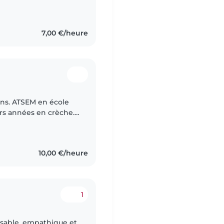
ctivités manuelles,
7,00 €/heure
 ans. ATSEM en école
eurs années en crèche.
s leur quotidien, en
10,00 €/heure
1
nsable, empathique et