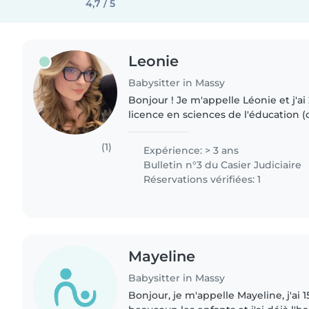
4,7 / 5
Leonie
Babysitter in Massy
Bonjour ! Je m'appelle Léonie et j'ai 
licence en sciences de l'éducation (q
l'équivalent d'un BAFA) afin de dev
écoles. J'ai déjà de..
(1)
Expérience: > 3 ans
Bulletin n°3 du Casier Judiciaire
Réservations vérifiées: 1
Mayeline
Babysitter in Massy
Bonjour, je m'appelle Mayeline, j'ai 1