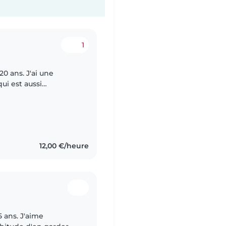
1
20 ans. J'ai une
ui est aussi
enir professeur des
12,00 €/heure
5 ans. J'aime