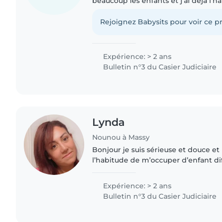
beaucoup les enfants et j'ai déjà l'h
notamment mes petits frères et sœur
Je sais les occuper..
Rejoignez Babysits pour voir ce pr
Expérience: > 2 ans
Bulletin n°3 du Casier Judiciaire
Lynda
Nounou à Massy
Bonjour je suis sérieuse et douce et responsable j’ai
l’habitude de m’occuper d’enfant différen
et à l’écoute ponctuelle et de confi
facilement au famille..
Expérience: > 2 ans
Bulletin n°3 du Casier Judiciaire