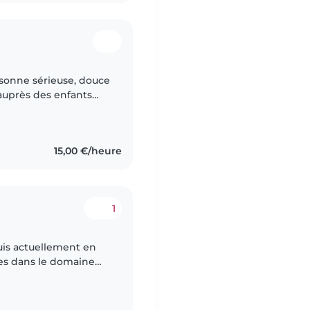
rsonne sérieuse, douce
 auprès des enfants
s de garde et
15,00 €/heure
1
 suis actuellement en
es dans le domaine
trie de trois enfants.