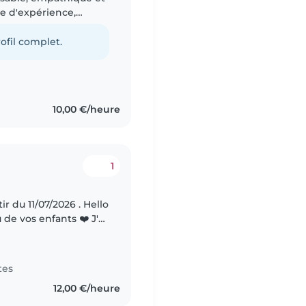
re d'expérience,
fants de tous âges,
ofil complet.
10,00 €/heure
1
u 11/07/2026 . Hello
de vos enfants ❤️ J'ai
é, je prépare 1
tes
12,00 €/heure