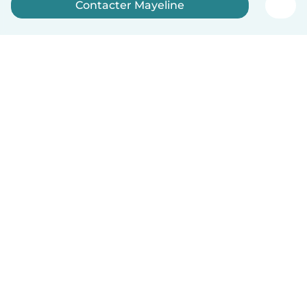
Contacter Mayeline
Inscrivez-vous maintenant
Français
Comment ça marche
Aide
Conditions et confidentialité
Tarifs
Coordonnées de l'entreprise
Babysits pour les entreprises