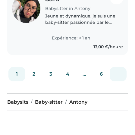
Babysitter in Antony
Jeune et dynamique, je suis une
baby-sitter passionnée par le
bien-être des enfants. Avec une
formation d'aide-soignante, je
Expérience: < 1 an
suis particulièrement à l'aise
13,00 €/heure
avec les enfants ayant des..
1
2
3
4
...
6
Babysits
Baby-sitter
Antony