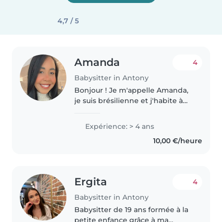
4,7 / 5
Amanda
4
Babysitter in Antony
Bonjour ! Je m'appelle Amanda,
je suis brésilienne et j'habite à
Paris. Je suis actuellement
étudiante. J'ai déjà travaillé
Expérience: > 4 ans
comme fille au pair, en
10,00 €/heure
m'occupant d'enfants âgés de 0
à..
Ergita
4
Babysitter in Antony
Babysitter de 19 ans formée à la
petite enfance grâce à ma