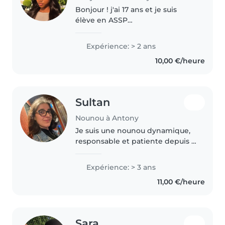
Bonjour ! j'ai 17 ans et je suis
élève en ASSP
(Accompagnement, Soins et
Services à la Personne). J'ai
Expérience: > 2 ans
effectué un stage en crèche où
10,00 €/heure
j'ai eu l'occasion de m'occuper
d'enfants de 0..
Sultan
Nounou à Antony
Je suis une nounou dynamique,
responsable et patiente depuis 3
ans avec l'agence kinougarde !
Polyglotte (français, anglais, turc),
Expérience: > 3 ans
passionnée de dessin, lecture et
11,00 €/heure
jeux créatifs,..
Sara