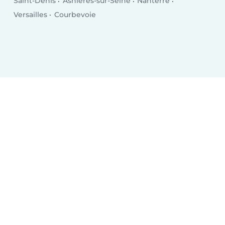
Saint-Denis
Asnières-sur-Seine
Nanterre
Versailles
Courbevoie