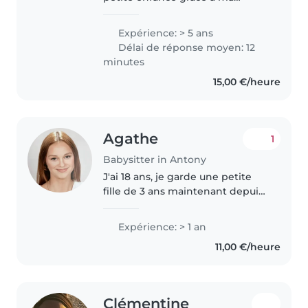
formation, avec une expérience
auprès de jeunes enfants.
Expérience: > 5 ans
Sérieuse, douce et attentive, je
Délai de réponse moyen: 12
suis disponible en journée, en..
minutes
15,00 €/heure
Agathe
1
Babysitter in Antony
J'ai 18 ans, je garde une petite
fille de 3 ans maintenant depuis
plus d'un an. J'ai effectué un
stage en relay petite enfance. Je
Expérience: > 1 an
suis une personne responsable,
11,00 €/heure
de confiance, calme,..
Clémentine