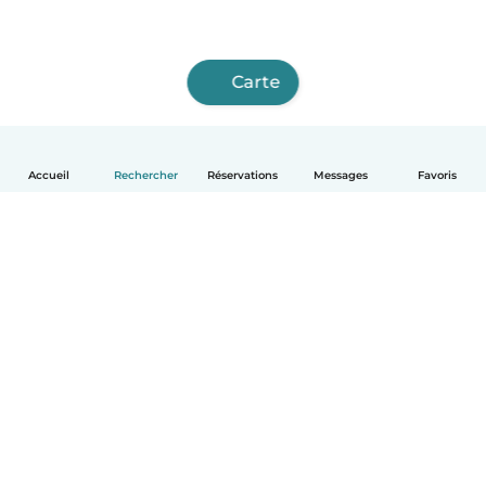
Carte
Accueil
Rechercher
Réservations
Messages
Favoris
Français
Comment ça marche
Aide
Conditions et confidentialité
Tarifs
Coordonnées de l'entreprise