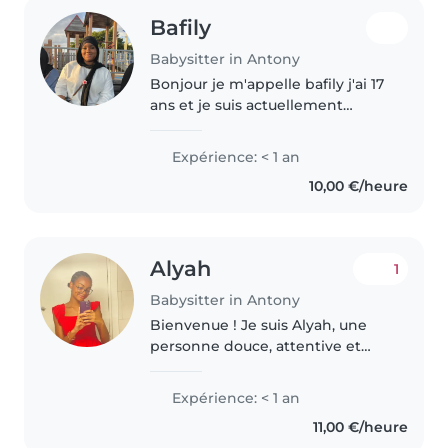
Bafily
Babysitter in Antony
Bonjour je m'appelle bafily j'ai 17
ans et je suis actuellement
étudiante en ler à Antony dans
le 92 sud Je suis uni d'une famille
Expérience: < 1 an
nombreuse donc je m'y connais
10,00 €/heure
dans la garde d'enfants..
Alyah
1
Babysitter in Antony
Bienvenue ! Je suis Alyah, une
personne douce, attentive et
passionnée par le monde des
enfants. Toujours à l'écoute de
Expérience: < 1 an
leurs besoins, j'aime créer un
11,00 €/heure
environnement rassurant où