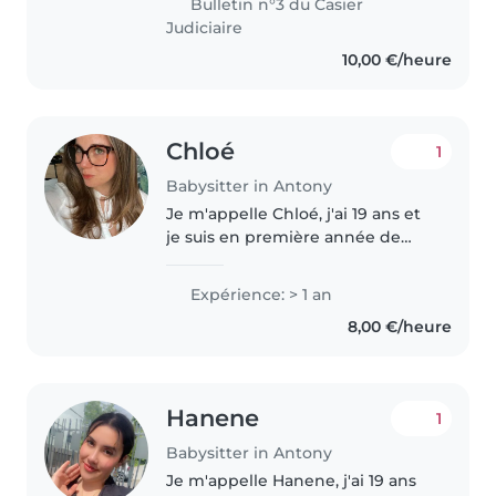
Bulletin n°3 du Casier
j'aime m'occuper des enfants de
Judiciaire
tous..
10,00 €/heure
Chloé
1
Babysitter in Antony
Je m'appelle Chloé, j'ai 19 ans et
je suis en première année de
médecine. J'ai grandi entourée
d'enfants, donc je suis assez à
Expérience: > 1 an
l'aise avec eux et attentive à
8,00 €/heure
leurs besoins. Je suis..
Hanene
1
Babysitter in Antony
Je m'appelle Hanene, j'ai 19 ans