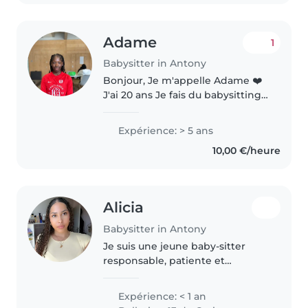
chacun..
Adame
1
Babysitter in Antony
Bonjour, Je m'appelle Adame ❤️
J'ai 20 ans Je fais du babysitting
depuis maintenant quatre ans,
ayant commencé à l'âge de 16
Expérience: > 5 ans
ans. Au cours de ces années, j'ai
10,00 €/heure
eu l'occasion de m'occuper..
Alicia
Babysitter in Antony
Je suis une jeune baby-sitter
responsable, patiente et
bavarde, actuellement étudiante
en BTS esthétique. Je suis
Expérience: < 1 an
certifiée en premiers secours et