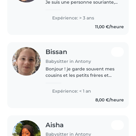
Je suis une personne souriante,
agréable, sérieuse et à l'écoute.
J'ai de l'expérience avec les
Expérience: > 3 ans
enfants grâce à ma famille et à
11,00 €/heure
des gardes ponctuelles,..
Bissan
Babysitter in Antony
Bonjour ! je garde souvent mes
cousins et les petits frères et
soeurs de mes amis. J'adore
garder Ies enfants, jouer avec
Expérience: < 1 an
eux, leur faire découvrir de
8,00 €/heure
nouvelles choses et faire des..
Aisha
Babysitter in Antony