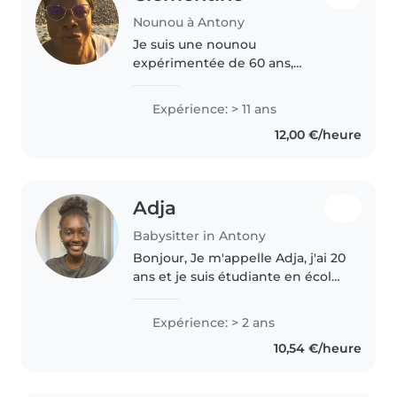
Nounou à Antony
Je suis une nounou
expérimentée de 60 ans,
passionnée et responsable, avec
15 années d'expérience auprès
Expérience: > 11 ans
d'enfants de tous âges, des
12,00 €/heure
bébés aux écoliers. Mes
compétences incluent le..
Adja
Babysitter in Antony
Bonjour, Je m'appelle Adja, j'ai 20
ans et je suis étudiante en école
de commerce. J'aime beaucoup
m'occuper des enfants et j'ai
Expérience: > 2 ans
déjà eu l'occasion de faire du
10,54 €/heure
baby-sitting ainsi..