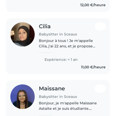
garde d'enfants attentive, douce
12,00 €/heure
et responsable. J'ai appris..
Cilia
Babysitter in Sceaux
Bonjour à tous ! Je m'appelle
Cilia, j'ai 22 ans, et je propose
mes services de baby-sitting
pour l'ensemble de l'été
Expérience: < 1 an
(disponible dès le mois de juin,
11,00 €/heure
ainsi qu'en juillet et août)...
Maissane
Babysitter in Sceaux
Bonjour, je m'appelle Maïssane
Astaite et je suis étudiante.
J'aime beaucoup m'occuper des