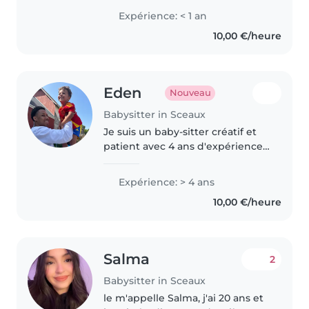
enfants et je souhaite faire du
Expérience: < 1 an
baby-sitting afin d'occuper mon
10,00 €/heure
temps libre tout en aidant..
Eden
Nouveau
Babysitter in Sceaux
Je suis un baby-sitter créatif et
patient avec 4 ans d'expérience
dans la garde d'enfants de tous
âges. J'ai un CAP et je propose
Expérience: > 4 ans
des activités ludiques comme
10,00 €/heure
dessin, lecture, musique..
Salma
2
Babysitter in Sceaux
le m'appelle Salma, j'ai 20 ans et