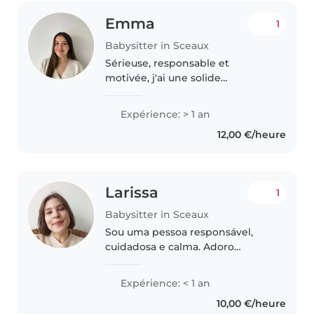
Emma
1
Babysitter in Sceaux
Sérieuse, responsable et
motivée, j'ai une solide
expérience dans la garde
d'enfants et l'aide aux devoirs,
Expérience: > 1 an
aussi bien au sein de familles
12,00 €/heure
qu'en milieu scolaire. J'ai déjà
accompagné..
Larissa
1
Babysitter in Sceaux
Sou uma pessoa responsável,
cuidadosa e calma. Adoro
trabalhar com crianças. Sou
estudante, cursando doutorado
Expérience: < 1 an
em História, adoro novos
10,00 €/heure
aprendizados e experiências.