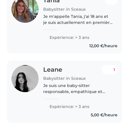
Tania
Babysitter in Sceaux
Je m'appelle Tania, j'ai 18 ans et
je suis actuellement en première
année d'études supérieures. Je
fais du babysitting
Expérience: > 3 ans
régulièrement et j'ai l'habitude
12,00 €/heure
de m'occuper d'enfants. Cette..
Leane
1
Babysitter in Sceaux
Je suis une baby-sitter
responsable, empathique et
créative, avec 3 années
d'expérience auprès des enfants
Expérience: > 3 ans
de tous âges, des bébés aux
5,00 €/heure
écoliers. Je parle couramment
l'anglais, l'espagnol,..