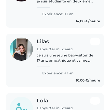
je suis étudiante en deuxième
année de Bachelor en
informatique à ECE Paris.
Expérience: < 1 an
Sérieuse, douce et responsable,
14,00 €/heure
j'aime beaucoup m'occuper des
enfants..
Lilas
Babysitter in Sceaux
Je suis une jeune baby-sitter de
17 ans, empathique et calme,
idéale pour s'occuper de vos
enfants en âge scolaire ou
Expérience: < 1 an
adolescents. Bien que je débute
10,00 €/heure
dans le baby-sitting, je suis..
Lola
Babysitter in Sceaux