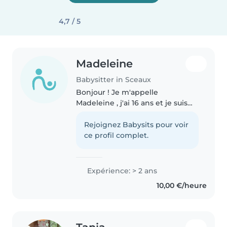
4,7 / 5
Madeleine
Babysitter in Sceaux
Bonjour ! Je m'appelle
Madeleine , j'ai 16 ans et je suis
actuellement en classe de
Première au lycée Marie Curie à
Rejoignez Babysits pour voir
Sceaux. Sérieuse, responsable et
ce profil complet.
bienveillante, j'aime m'occuper..
Expérience: > 2 ans
10,00 €/heure