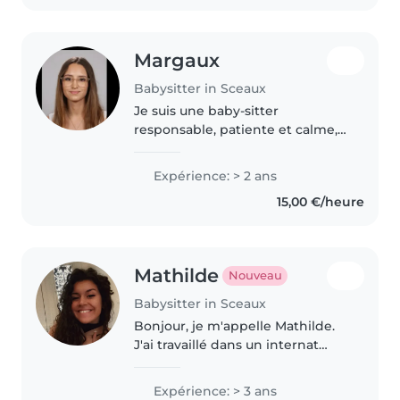
Estou disponível..
Margaux
Babysitter in Sceaux
Je suis une baby-sitter
responsable, patiente et calme,
avec deux ans d'expérience en
garde d'enfants. J'ai une
Expérience: > 2 ans
formation en secourisme et je
15,00 €/heure
suis à l'aise avec les bébés, les
tout-petits,..
Mathilde
Nouveau
Babysitter in Sceaux
Bonjour, je m'appelle Mathilde.
J'ai travaillé dans un internat
pendant 3 ans au plus proche
des enfants. Je propose une
Expérience: > 3 ans