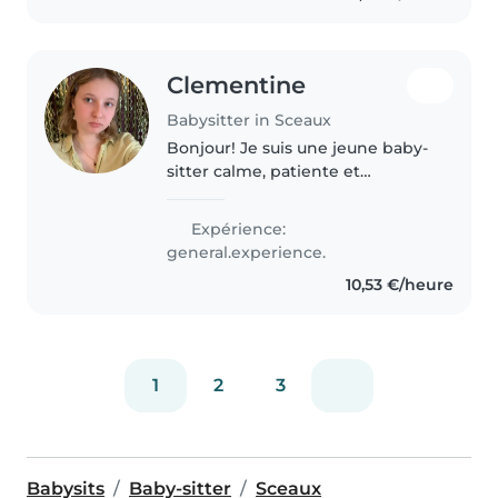
On s'occupe..
Clementine
Babysitter in Sceaux
Bonjour! Je suis une jeune baby-
sitter calme, patiente et
responsable, idéale pour
s'occuper de vos enfants en bas
Expérience:
âge, écoliers ou adolescents. Je
general.experience.
parle couramment français et
10,53 €/heure
anglais..
1
2
3
Babysits
Baby-sitter
Sceaux