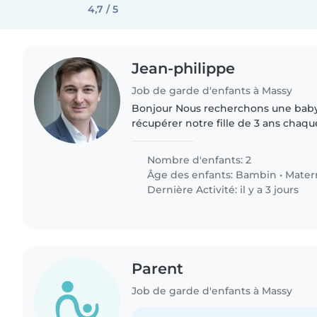
4,7 / 5
Jean-philippe
Job de garde d'enfants à Massy
Bonjour Nous recherchons une babys
récupérer notre fille de 3 ans chaqu
à 16h30 et notre fils de 1 an et demi 
maternelle jusqu'à..
Nombre d'enfants: 2
Âge des enfants:
Bambin
•
Mater
Dernière Activité: il y a 3 jours
Parent
Job de garde d'enfants à Massy