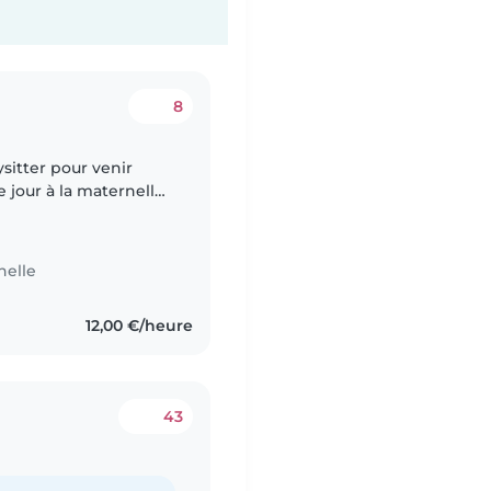
8
itter pour venir
e jour à la maternelle
chez l'assistante
nelle
12,00 €/heure
43