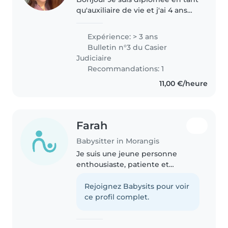
qu'auxiliaire de vie et j'ai 4 ans
d'expérience dans la garde
d'enfants. J'ai également travaillé
Expérience: > 3 ans
pendant un an dans une crèche ,
Bulletin n°3 du Casier
ce qui m'a permis..
Judiciaire
Recommandations: 1
11,00 €/heure
Farah
Babysitter in Morangis
Je suis une jeune personne
enthousiaste, patiente et
responsable, prête à offrir des
soins attentionnés à vos enfants.
Rejoignez Babysits pour voir
Bien que nouvelle dans le
ce profil complet.
domaine de la garde d'enfants,
je possède..