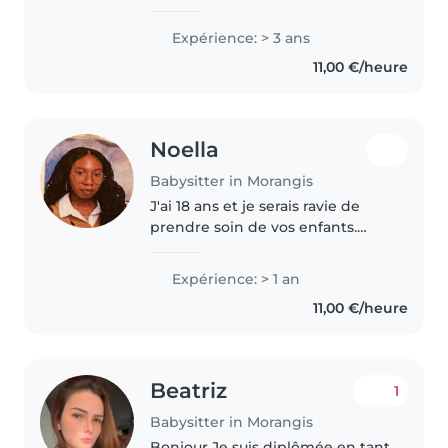
Expérience: > 3 ans
11,00 €/heure
Noella
Babysitter in Morangis
J'ai 18 ans et je serais ravie de
prendre soin de vos enfants.
Avec 1 an d'expérience en tant
que baby-sitter, j'ai travaillé avec
Expérience: > 1 an
des tout-petits de la
11,00 €/heure
crèche/maternelle jusqu'à des..
Beatriz
1
Babysitter in Morangis
Bonjour Je suis diplômée en tant