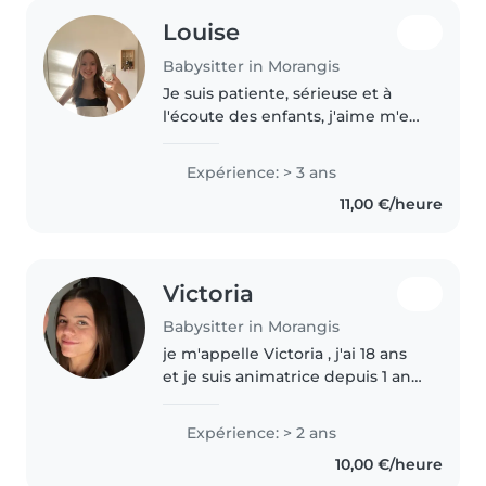
Louise
Babysitter in Morangis
Je suis patiente, sérieuse et à
l'écoute des enfants, j'aime m'en
occuper, jouer avec eux et leur
proposer des activités manuelles
Expérience: > 3 ans
et même des jeux de société. J'ai
11,00 €/heure
de l'expérience..
Victoria
Babysitter in Morangis
je m'appelle Victoria , j'ai 18 ans
et je suis animatrice depuis 1 ans
je suis disponible pendant les
vacances scolaire et parfois les
Expérience: > 2 ans
mercredi pour m'occuper de
10,00 €/heure
baby-sitting toujours..