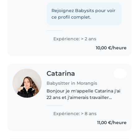
services en tant que babysitteur
pour gagner un peu d'argent et
Rejoignez Babysits pour voir
financer mon futur permis. J'ai
ce profil complet.
l'habitude des enfants..
Expérience: > 2 ans
10,00 €/heure
Catarina
Babysitter in Morangis
Bonjour je m'appelle Catarina j'ai
22 ans et j'aimerais travailler
comme baby-sitter en plus de
mes études en coiffure et
Expérience: > 8 ans
esthétique . J'aime m'occuper
11,00 €/heure
des enfants et j'ai déjà de..