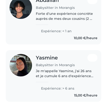
Abdallah
Babysitter in Morangis
Forte d'une expérience concrète
auprès de mes deux cousins (2 et
6 ans), je sais m'adapter aux
besoins des différents âges. Ce
Expérience: < 1 an
qui me motive, c'est mon
10,00 €/heure
véritable talent pour créer..
Yasmine
Babysitter in Morangis
Je m'appelle Yasmine, j'ai 26 ans
et je cumule 6 ans d'expérience
dans la garde d'enfants. J'ai
travaillé comme assistante
Expérience: > 6 ans
maternelle, animatrice et
15,00 €/heure
auxiliaire en crèche, ce qui m'a..