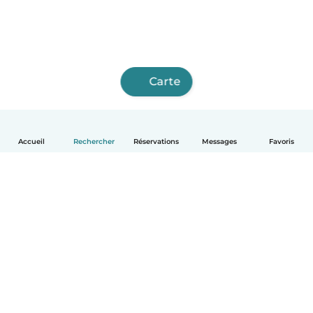
Carte
Accueil
Rechercher
Réservations
Messages
Favoris
Français
Comment ça marche
Aide
Conditions et confidentialité
Tarifs