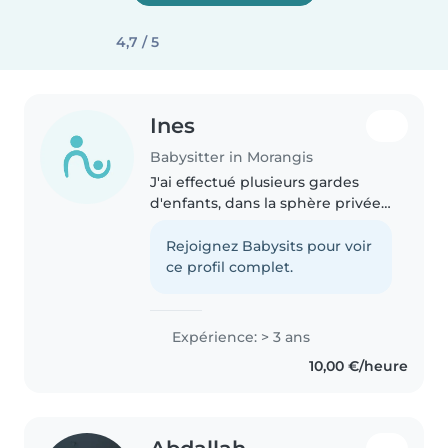
4,7 / 5
Ines
Babysitter in Morangis
J'ai effectué plusieurs gardes
d'enfants, dans la sphère privée
dont mes frères et sœurs.
Certains enfants allait de 8 mois
Rejoignez Babysits pour voir
à 6 ans. Aujourd'hui, sur conseils
ce profil complet.
de mes proches, je me..
Expérience: > 3 ans
10,00 €/heure