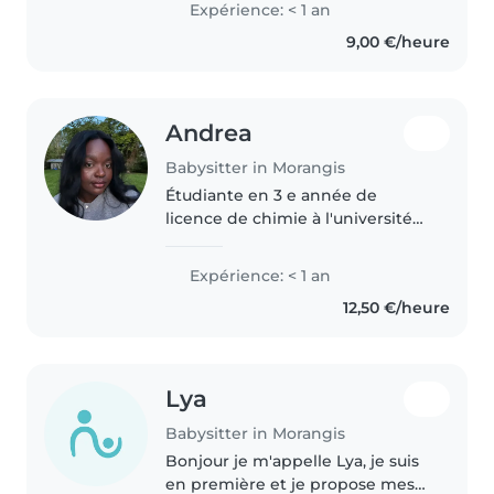
Expérience: < 1 an
9,00 €/heure
Andrea
Babysitter in Morangis
Étudiante en 3 e année de
licence de chimie à l'université
Paris-Saclay je suis une personne
sérieuse responsable
Expérience: < 1 an
bienveillante et patiente. Issue
12,50 €/heure
d'une famille avec deux petits
frères..
Lya
Babysitter in Morangis
Bonjour je m'appelle Lya, je suis
en première et je propose mes