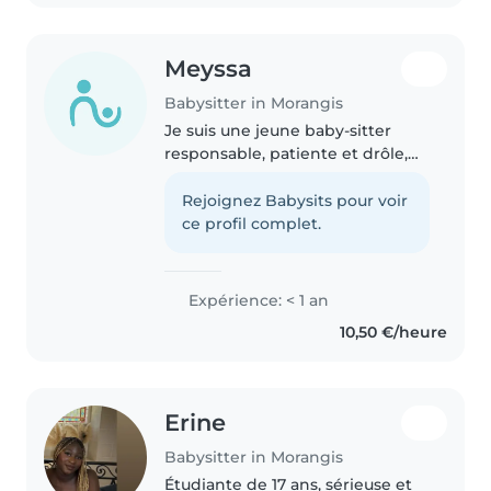
Meyssa
Babysitter in Morangis
Je suis une jeune baby-sitter
responsable, patiente et drôle,
idéal pour s'occuper de vos
enfants en bas âge.
Rejoignez Babysits pour voir
Expérimentée avec les enfants
ce profil complet.
d'âge préscolaire et scolaire, je
suis à..
Expérience: < 1 an
10,50 €/heure
Erine
Babysitter in Morangis
Étudiante de 17 ans, sérieuse et