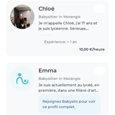
Chloé
Babysitter in Morangis
Je m'appelle Chloé, j'ai 17 ans et
je suis lycéenne. Sérieuse,
responsable et dynamique,
j'apprécie le contact avec les
Expérience: > 1 an
enfants et j'aime organiser des
10,00 €/heure
activités adaptées à leur âge...
Emma
Babysitter in Morangis
Je suis actuellement au lycéé, en
première, dans une filière d'art
et de design. Sérieuse et
impliquée dans ce que je fait, je
Rejoignez Babysits pour voir
souhaite transmettre aux enfants
ce profil complet.
mon enthousiasme tout..