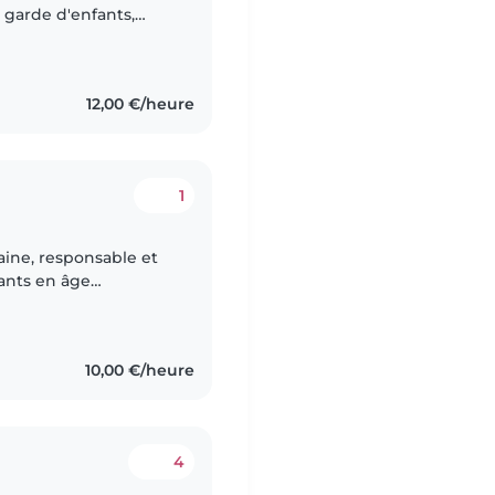
 garde d'enfants,
e. Je parle français et
12,00 €/heure
1
taine, responsable et
fants en âge
. Je parle français,
10,00 €/heure
4