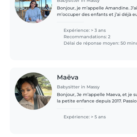
Babysitter in Massy
Bonjour, je m’appelle Amandine. J’aime beaucoup
m’occuper des enfants et j’ai déjà eu
baby-sitting, ainsi que de garder r
mon entourage...
Expérience: > 3 ans
Recommandations: 2
Délai de réponse moyen: 50 min
Maëva
Babysitter in Massy
Bonjour, Je m’appelle Maeva, et je suis professionnelle de
la petite enfance depuis 2017. Passi
développement et l’épanouissement
propose mes services..
Expérience: > 5 ans