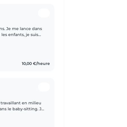
ns. Je me lance dans
les enfants, je suis
 toujours voulu savoir
10,00 €/heure
 travaillant en milieu
dans le baby-sitting. Je
'ai mon certificat..