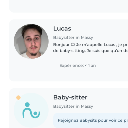
Lucas
Babysitter in Massy
Bonjour 😊 Je m'appelle Lucas , je propose mes services
de baby-sitting. Je suis quelqu'un de
l'aise avec les enfants. J'ai l'habitude de m'occuper des
plus..
Expérience: < 1 an
Baby-sitter
Babysitter in Massy
Rejoignez Babysits pour voir ce pr