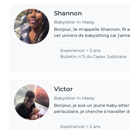
Shannon
Babysitter in Massy
Bonjour, Je m'appelle Shannon, 19 a
cet univers de babysitting car j'aime 
l'ainée d'une fratrie de quatre et j'ai
comment..
Expérience: > 3 ans
Bulletin n°3 du Casier Judiciaire
Victor
Babysitter in Massy
Bonjour, je suis un jeune baby-sitter
périscolaire, je cherche à travailler 
suis apte à faire du soutien scolaire, j
Expérience: > 2 ans