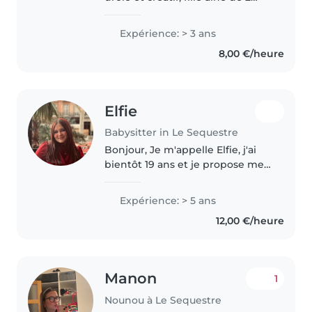
frères et 1 sœur, j'ai pas mal
d'expérience car j'ai dû les
Expérience: > 3 ans
surveiller depuis jeune. Je suis
8,00 €/heure
disponible pour aider..
Elfie
Babysitter in Le Sequestre
Bonjour, Je m'appelle Elfie, j'ai
bientôt 19 ans et je propose mes
services de baby-sitting.
Sérieuse, bienveillante et à
Expérience: > 5 ans
l'écoute, j'ai suivi des études
12,00 €/heure
dans le domaine du sanitaire,..
Manon
1
Nounou à Le Sequestre