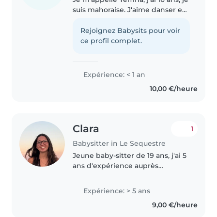
suis mahoraise. J'aime danser et
rigoler. J'ai un peu d'expérience
avec les enfants car j'ai gardé
Rejoignez Babysits pour voir
beaucoup d'enfants de ma
ce profil complet.
famille.
Expérience: < 1 an
10,00 €/heure
Clara
1
Babysitter in Le Sequestre
Jeune baby-sitter de 19 ans, j'ai 5
ans d'expérience auprès
d'enfants de tous âges, des
adolescents aux tout-petits. Je
Expérience: > 5 ans
suis passionné et qualifié pour
9,00 €/heure
prendre soin des enfants avec..