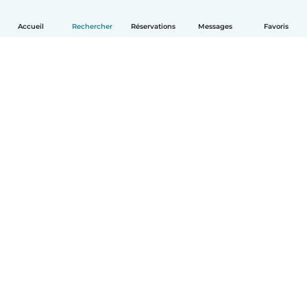
Accueil
Rechercher
Réservations
Messages
Favoris
Français
Comment ça marche
Aide
Conditions et confidentialité
Tarifs
Coordonnées de l'entreprise
Babysits pour les entreprises
Les normes communautaires