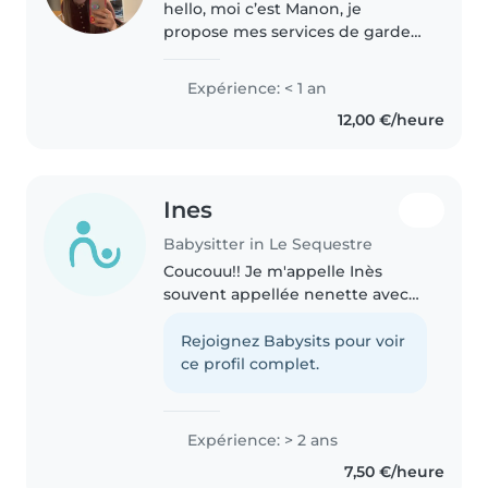
hello, moi c’est Manon, je
propose mes services de garde
d’enfants, avec moi ont s’amuse
à 100% sans faire de bêtises,
Expérience: < 1 an
faites des activités, chanter,
12,00 €/heure
dessiner… Tout sera respecté
(l’heure..
Ines
Babysitter in Le Sequestre
Coucouu!! Je m'appelle Inès
souvent appellée nenette avec
les enfants ,j'ai 16 ans et je
propose mes services pour
Rejoignez Babysits pour voir
garder vos enfants après l'école,
ce profil complet.
le week-end ou pendant les
vacances...
Expérience: > 2 ans
7,50 €/heure