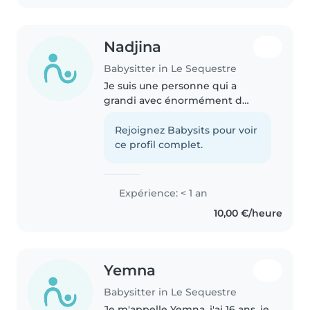
Nadjina
Babysitter in Le Sequestre
Je suis une personne qui a
grandi avec énormément d
enfant . Je me suis toujours
occuper de mes cousin et
Rejoignez Babysits pour voir
cousine ainsi que de mes frères
ce profil complet.
et sœur , donc les enfants pour
moi c’est..
Expérience: < 1 an
10,00 €/heure
Yemna
Babysitter in Le Sequestre
Je m'appelle Yemna, j'ai 16 ans, je