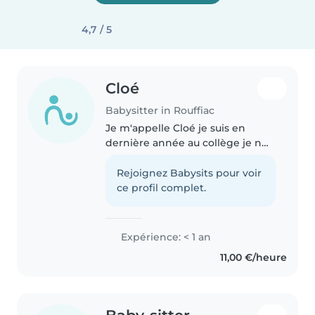
4,7 / 5
Cloé
Babysitter in Rouffiac
Je m'appelle Cloé je suis en
dernière année au collège je n
est jamais trop gardé d enfants
mais j ai fais un stage d un jour a
Rejoignez Babysits pour voir
une école et de 1 semaines a une
ce profil complet.
crèche est cela ma..
Expérience: < 1 an
11,00 €/heure