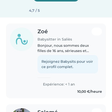
4,7 / 5
Zoé
Babysitter in Saliès
Bonjour, nous sommes deux
filles de 16 ans, sérieuses et
responsables, et nous proposons
nos services de babysitting. Nous
Rejoignez Babysits pour voir
pouvons garder vos enfants en
ce profil complet.
journée, en soirée ou le week-
end,..
Expérience: < 1 an
10,00 €/heure