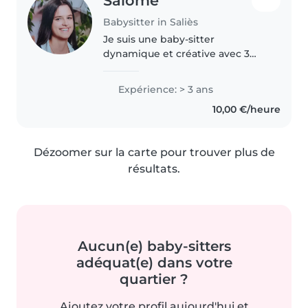
Salomé
Babysitter in Saliès
Je suis une baby-sitter
dynamique et créative avec 3
ans d'expérience en garde
d'enfants, principalement avec
Expérience: > 3 ans
les enfants de 3 a 6 ans. Je parle
10,00 €/heure
français avec un bon niveau
d'anglais..
Dézoomer sur la carte pour trouver plus de
résultats.
Aucun(e) baby-sitters
adéquat(e) dans votre
quartier ?
Ajoutez votre profil aujourd'hui et