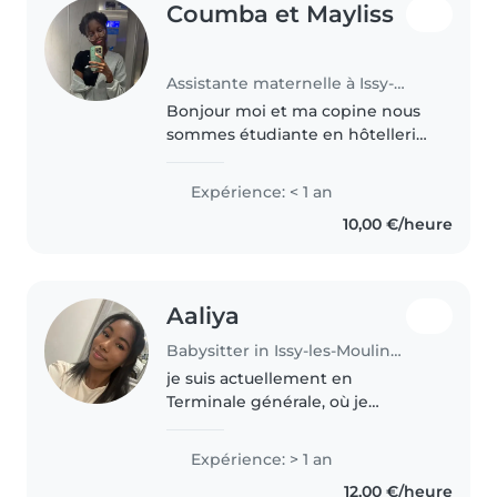
Coumba et Mayliss
Assistante maternelle à Issy-les-Moulineaux
Bonjour moi et ma copine nous
sommes étudiante en hôtellerie
restauration , on beaucoup lire
des mangas , cuisinez et faire
Expérience: < 1 an
des activités ! (On a 15ans )
10,00 €/heure
Aaliya
Babysitter in Issy-les-Moulineaux
je suis actuellement en
Terminale générale, où je
prépare un baccalauréat général
avec les spécialités HGGSP et
Expérience: > 1 an
SES. Je suis une personne
12,00 €/heure
sérieuse, patiente, responsable