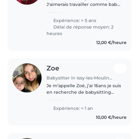
J'aimerais travailler comme baby-
sitter en plus de mes études en
art plastiques. Je suis sensible et
Expérience: > 5 ans
de nature calme mais j'aime
Délai de réponse moyen: 2
aussi jouer et courir..
heures
12,00 €/heure
Zoe
Babysitter in Issy-les-Moulineaux
Je m’appelle Zoé, j’ai 16ans je suis
en recherche de babysitting
pour les vendredi soir ou samedi
soir. Je suis très sérieuse, je
Expérience: < 1 an
connais les bases de la cuisine et
10,00 €/heure
je peux faire les..