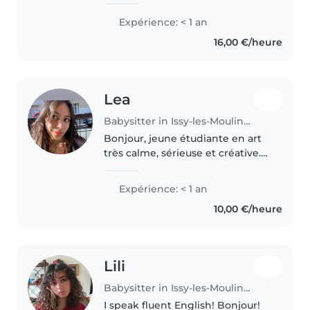
enfants, je suis une personne
sérieuse, bienveillante, patiente
Expérience: < 1 an
et dynamique. J'accorde une
16,00 €/heure
grande importance à la sécurité,..
Lea
Babysitter in Issy-les-Moulineaux
Bonjour, jeune étudiante en art
très calme, sérieuse et créative.
Je souhaiterais partager mon
savoir et ma familiarité pour les
Expérience: < 1 an
enfants. J’aime travailler avec les
10,00 €/heure
enfants ainsi que..
Lili
Babysitter in Issy-les-Moulineaux
I speak fluent English! Bonjour!