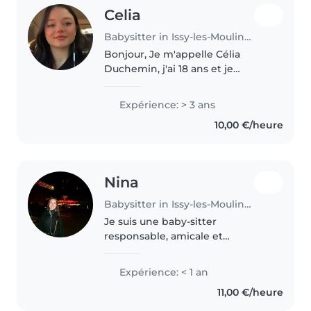
Celia
Babysitter in Issy-les-Moulineaux
Bonjour, Je m'appelle Célia
Duchemin, j'ai 18 ans et je
propose mes services de baby-
sitting. J'ai plusieurs années
Expérience: > 3 ans
d'expérience, ayant commencé
10,00 €/heure
le baby-sitting dès l'âge de 16
ans,..
Nina
Babysitter in Issy-les-Moulineaux
Je suis une baby-sitter
responsable, amicale et
empathique, prête à s'occuper
de vos enfants avec soin et
Expérience: < 1 an
attention. Actuellement en
11,00 €/heure
année préparatoire aux études
supérieures en sciences..