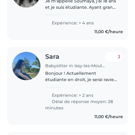
Je m'appelle Soumaya, j'ai 18 ans
et je suis étudiante. Ayant grandi
entourée de frères et sœurs, j'ai
l'habitude de m'occuper
Expérience: > 4 ans
d'enfants au quotidien et je suis
11,00 €/heure
très à l'aise avec..
Sara
2
Babysitter in Issy-les-Moulineaux
Bonjour ! Actuellement
étudiante en droit, je serai ravie
de prendre soin de vos enfants.
Exerçant déjà de la garde
Expérience: > 2 ans
d'enfants depuis 2ans et étant
Délai de réponse moyen: 28
moi-même issue d'une famille
minutes
nombreuse,..
11,00 €/heure