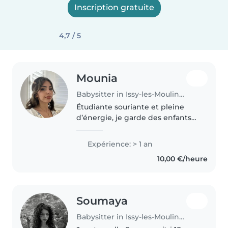
Inscription gratuite
4,7 / 5
Mounia
Babysitter in Issy-les-Moulineaux
Étudiante souriante et pleine
d’énergie, je garde des enfants
depuis plusieurs années (famille,
sorties, castings de tournage 🎬).
Expérience: > 1 an
Habituée à m’occuper des petits
10,00 €/heure
dès 1 an, je sais..
Soumaya
Babysitter in Issy-les-Moulineaux