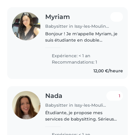
Myriam
Babysitter in Issy-les-Moulineaux
Bonjour ! Je m'appelle Myriam, je
suis étudiante en double
diplôme International Law &
Finance à l'EDHEC business
Expérience: < 1 an
School. J'aime passer du temps
Recommandations: 1
avec les enfants, jouer avec eux
12,00 €/heure
et..
Nada
1
Babysitter in Issy-les-Moulineaux
Étudiante, je propose mes
services de babysitting. Sérieuse,
responsable et dynamique,
j'aime m'occuper des enfants et
Expérience: < 1 an