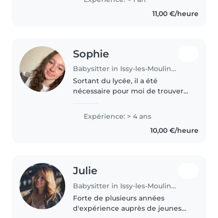
partager avec eux des moments
11,00 €/heure
à la fois ludiques et éducatifs...
Sophie
Babysitter in Issy-les-Moulineaux
Sortant du lycée, il a été
nécessaire pour moi de trouver
un petit job de manière à me
faire un peu d'argent. Aimant
Expérience: > 4 ans
beaucoup les enfants et étant de
10,00 €/heure
nature calme et patiente, le
babysitting..
Julie
Babysitter in Issy-les-Moulineaux
Forte de plusieurs années
d'expérience auprès de jeunes