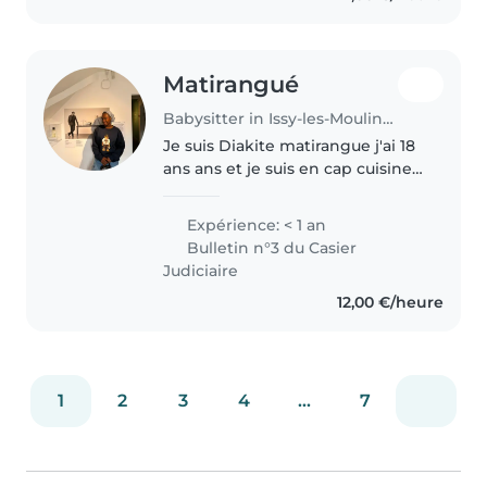
et toujours..
Matirangué
Babysitter in Issy-les-Moulineaux
Je suis Diakite matirangue j'ai 18
ans ans et je suis en cap cuisine
j'aimerais faire ce travail car je
veux développer mes
Expérience: < 1 an
expériences et auusi pour mes
Bulletin n°3 du Casier
besoins personnels !
Judiciaire
12,00 €/heure
1
2
3
4
...
7