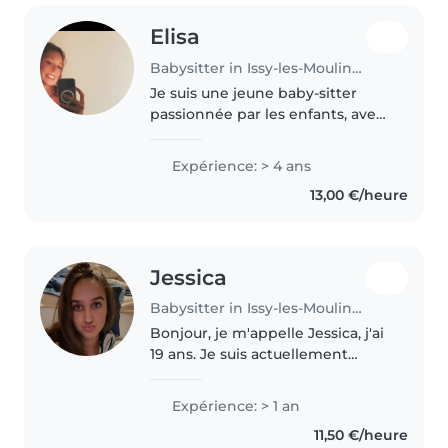
Elisa
Babysitter in Issy-les-Moulineaux
Je suis une jeune baby-sitter
passionnée par les enfants, avec
4 ans d'expérience en garde
d'enfants. J'ai pris soin d'enfants
Expérience: > 4 ans
en bas âge, en maternelle et en
13,00 €/heure
primaire. Je suis certifiée..
Jessica
Babysitter in Issy-les-Moulineaux
Bonjour, je m'appelle Jessica, j'ai
19 ans. Je suis actuellement
animatrice à temps complet et
titulaire du BAFA. J'ai l'habitude
Expérience: > 1 an
de m'occuper d'enfants de
11,50 €/heure
différents âges et j'aime..