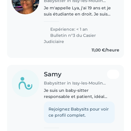
Babysitter in Issy-les-Moulineaux
Je m'appelle Lya, j'ai 19 ans et je
suis étudiante en droit. Je suis
suis motivée pour m'occuper de
votre enfant tous les jeudis. Je
Expérience: < 1 an
peux le récupérer à l'école et
Bulletin n°3 du Casier
passer l'après-midi..
Judiciaire
11,00 €/heure
Samy
Babysitter in Issy-les-Moulineaux
Je suis un baby-sitter
responsable et patient, idéal
pour s'occuper de vos enfants en
bas âge. Avec une année
Rejoignez Babysits pour voir
d'expérience, je suis à l'aise avec
ce profil complet.
les enfants d'âge préscolaire et
scolaire...