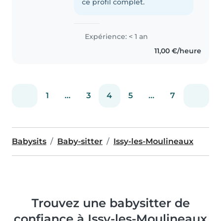
sérieuse, patiente et
ce profil complet.
attentionnée. J'aime m'occuper
des enfants,..
Expérience: < 1 an
11,00 €/heure
1
...
3
4
5
...
7
Babysits
Baby-sitter
Issy-les-Moulineaux
Trouvez une babysitter de
confiance à Issy-les-Moulineaux