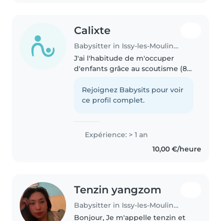
Calixte
Babysitter in Issy-les-Moulineaux
J'ai l'habitude de m'occuper
d'enfants grâce au scoutisme (8
ans) et à mes petits cousins. Je
suis en première au lycée Paul-
Rejoignez Babysits pour voir
Claudel d'Hulst à Paris et je
ce profil complet.
pratique plusieurs sports..
Expérience: > 1 an
10,00 €/heure
Tenzin yangzom
Babysitter in Issy-les-Moulineaux
Bonjour, Je m'appelle tenzin et