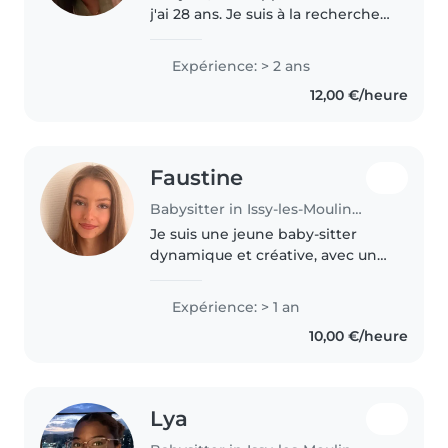
j'ai 28 ans. Je suis à la recherche
faire du babysitting à temps
partiel et surtout le samedi et le
Expérience: > 2 ans
dimanche. Je possède une
12,00 €/heure
expérience en garde d'enfants..
Faustine
Babysitter in Issy-les-Moulineaux
Je suis une jeune baby-sitter
dynamique et créative, avec un
baccalauréat général. J'ai une
année d'expérience en garde
Expérience: > 1 an
d'enfants, principalement avec
10,00 €/heure
des enfants d'âge préscolaire..
Lya