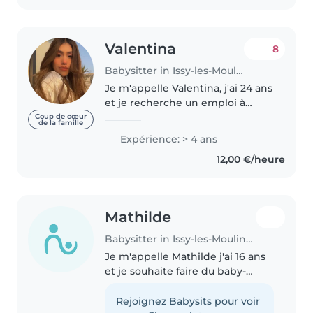
Valentina
8
Babysitter in Issy-les-Moulineaux
Je m'appelle Valentina, j'ai 24 ans
et je recherche un emploi à
temps partiel. Je suis infirmière,
Coup de cœur
de la famille
très avenante et chaleureuse, et
Expérience: > 4 ans
j'ai une grande expérience avec
12,00 €/heure
les enfants. J'ai..
Mathilde
Babysitter in Issy-les-Moulineaux
Je m'appelle Mathilde j'ai 16 ans
et je souhaite faire du baby-
sitting pendant mon temps
libre. Je suis quelqu'un de
Rejoignez Babysits pour voir