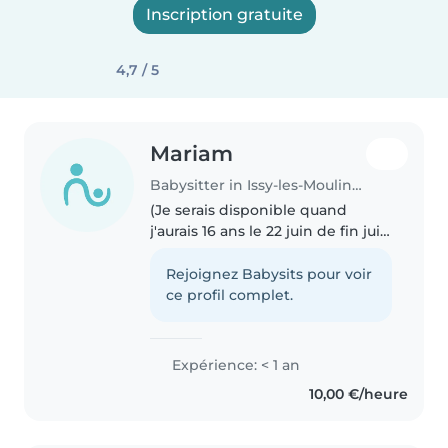
Inscription gratuite
4,7 / 5
Mariam
Babysitter in Issy-les-Moulineaux
(Je serais disponible quand
j'aurais 16 ans le 22 juin de fin juin
à fin juillet début août à peu
près) Je m'appelle Mariam j'ai 15
Rejoignez Babysits pour voir
ans et je suis en seconde au
ce profil complet.
lycée. Je suis ponctuelle,..
Expérience: < 1 an
10,00 €/heure