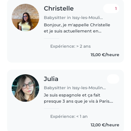
Christelle
1
Babysitter in Issy-les-Moulineaux
Bonjour, je m'appelle Christelle
et je suis actuellement en
deuxième année d'études
supérieures. D'origine Libanaise,
Expérience: > 2 ans
je suis trilingue et je parle
15,00 €/heure
couramment le français, l'anglais..
Julia
Babysitter in Issy-les-Moulineaux
Je suis espagnole et ça fait
presque 3 ans que je vis à Paris.
Je suis étudiante et je viens de
finir mes cours, donc j'ai plus de
Expérience: < 1 an
temps libre cet été. J'ai de
12,00 €/heure
l'expérience avec les..