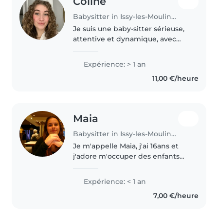
Coline
Babysitter in Issy-les-Moulineaux
Je suis une baby-sitter sérieuse,
attentive et dynamique, avec
une année d'expérience auprès
d'enfants de tous âges, des tout-
Expérience: > 1 an
petits aux adolescents. À l'écoute
11,00 €/heure
et imaginative, j'aime..
Maia
Babysitter in Issy-les-Moulineaux
Je m'appelle Maia, j'ai 16ans et
j'adore m'occuper des enfants
enfants, jouer avec eux! J'ai
l'habitude de m'occuper des
Expérience: < 1 an
enfants en animant tous les
7,00 €/heure
week-ends des séances de
handball..