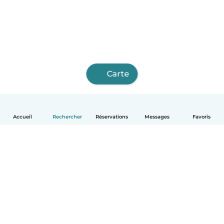
Carte
Accueil
Rechercher
Réservations
Messages
Favoris
Français
Comment ça marche
Aide
Conditions et confidentialité
Tarifs